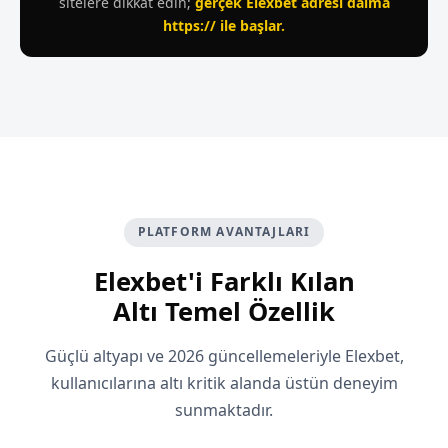
sitelere dikkat edin;
gerçek Elexbet adresi daima
https:// ile başlar.
PLATFORM AVANTAJLARI
Elexbet'i Farklı Kılan
Altı Temel Özellik
Güçlü altyapı ve 2026 güncellemeleriyle Elexbet,
kullanıcılarına altı kritik alanda üstün deneyim
sunmaktadır.