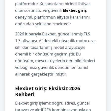
platformdur. Kullanıcıların birincil ihtiyacı
olan sorunsuz ve güvenli
Elexbet giriş
deneyimi, platformun altyapı kararlarını
doğrudan şekillendirmektedir.
2026 itibarıyla Elexbet, güncellenmiş TLS
1.3 altyapısı, AI destekli güvenlik motoru ve
sıfırdan tasarlanmış mobil arayüzüyle
önemli bir dönüşüm geçirmiştir. Bu
dönüşüm, mevcut üyelerin geri bildirimleri
ve bağımsız güvenlik denetimleri temel
alınarak gerçekleştirilmiştir.
Elexbet Giriş: Eksiksiz 2026
Rehberi
Elexbet giriş işlemi; doğru adres, güncel
tarayıcı ve aktif 2FA kombinasyonuyla en