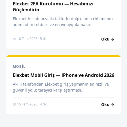
Elexbet 2FA Kurulumu — Hesabınızı
Güçlendirin
Elexbet hesabınıza iki faktörlü doğrulama eklemenin
adım adım rehberi ve en iyi uygulamalar.
Oku →
📅 18 Tem 2026 · 5 dk
MOBIL
Elexbet Mobil Giriş — iPhone ve Android 2026
Akıllı telefondan Elexbet giriş yapmanın en hızlı ve
güvenli yolu; tarayıcı karşılaştırması.
Oku →
📅 15 Tem 2026 · 4 dk