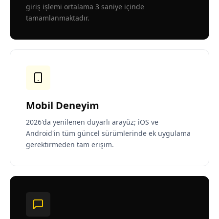
giriş işlemi ortalama 3 saniye içinde
tamamlanmaktadır.
Mobil Deneyim
2026'da yenilenen duyarlı arayüz; iOS ve
Android'in tüm güncel sürümlerinde ek uygulama
gerektirmeden tam erişim.