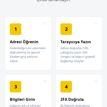
1
2
Adresi Öğrenin
Tarayıcıya Yazın
tr.elexbetgir.com üzerinden
Adresi doğrudan URL
doğrulanmış ve güncel
çubuğuna yazın. Kilit
Elexbet giriş adresini
simgesi ve https:// güvenli
edinin.
bağlantıyı onaylar.
3
4
Bilgileri Girin
2FA Doğrula
Kullanıcı adı ve şifrenizi
İki faktörlü doğrulama