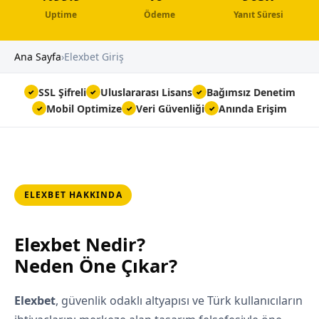
Uptime
Ödeme
Yanıt Süresi
Ana Sayfa
›
Elexbet Giriş
SSL Şifreli
Uluslararası Lisans
Bağımsız Denetim
✓
✓
✓
Mobil Optimize
Veri Güvenliği
Anında Erişim
✓
✓
✓
ELEXBET HAKKINDA
Elexbet Nedir?
Neden Öne Çıkar?
Elexbet
, güvenlik odaklı altyapısı ve Türk kullanıcıların