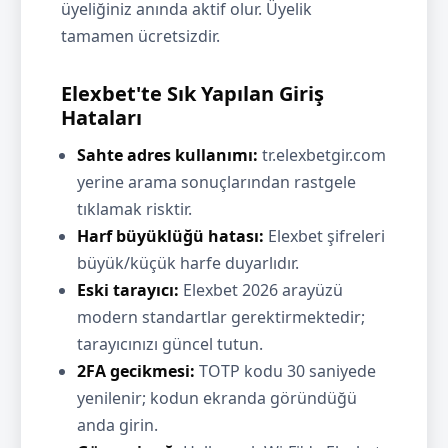
üyeliğiniz anında aktif olur. Üyelik
tamamen ücretsizdir.
Elexbet'te Sık Yapılan Giriş
Hataları
Sahte adres kullanımı:
tr.elexbetgir.com
yerine arama sonuçlarından rastgele
tıklamak risktir.
Harf büyüklüğü hatası:
Elexbet şifreleri
büyük/küçük harfe duyarlıdır.
Eski tarayıcı:
Elexbet 2026 arayüzü
modern standartlar gerektirmektedir;
tarayıcınızı güncel tutun.
2FA gecikmesi:
TOTP kodu 30 saniyede
yenilenir; kodun ekranda göründüğü
anda girin.