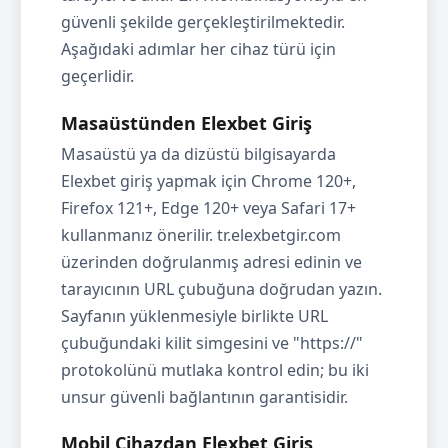
güvenli şekilde gerçekleştirilmektedir.
Aşağıdaki adımlar her cihaz türü için
geçerlidir.
Masaüstünden Elexbet Giriş
Masaüstü ya da dizüstü bilgisayarda
Elexbet giriş yapmak için Chrome 120+,
Firefox 121+, Edge 120+ veya Safari 17+
kullanmanız önerilir. tr.elexbetgir.com
üzerinden doğrulanmış adresi edinin ve
tarayıcının URL çubuğuna doğrudan yazın.
Sayfanın yüklenmesiyle birlikte URL
çubuğundaki kilit simgesini ve "https://"
protokolünü mutlaka kontrol edin; bu iki
unsur güvenli bağlantının garantisidir.
Mobil Cihazdan Elexbet Giriş