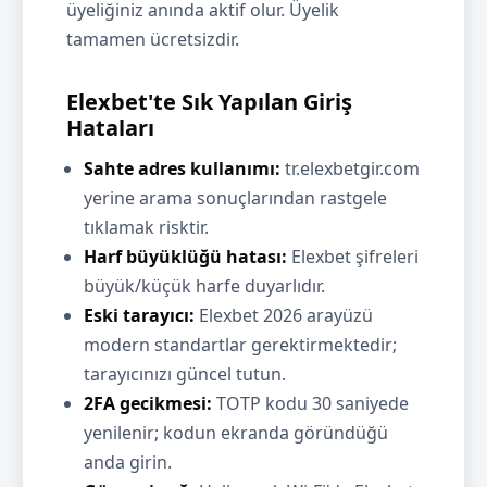
üyeliğiniz anında aktif olur. Üyelik
tamamen ücretsizdir.
Elexbet'te Sık Yapılan Giriş
Hataları
Sahte adres kullanımı:
tr.elexbetgir.com
yerine arama sonuçlarından rastgele
tıklamak risktir.
Harf büyüklüğü hatası:
Elexbet şifreleri
büyük/küçük harfe duyarlıdır.
Eski tarayıcı:
Elexbet 2026 arayüzü
modern standartlar gerektirmektedir;
tarayıcınızı güncel tutun.
2FA gecikmesi:
TOTP kodu 30 saniyede
yenilenir; kodun ekranda göründüğü
anda girin.