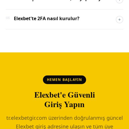
tüm özelliklere erişebilirsiniz.
adres üzerinden Kayıt Ol butonuna tıklayın, formu
doldurun ve e-posta veya SMS doğrulamasını
tamamlayın. Hesabınız hemen aktif olur ve hoş geldin
Elexbet giriş ekranındaki "Şifremi Unuttum"
08
Elexbet'te 2FA nasıl kurulur?
avantajlarına anında kavuşursunuz.
bağlantısına tıklayın. Üyelik e-posta adresinize
sıfırlama bağlantısı gönderilecektir. Bağlantı 15 dakika
geçerlidir. E-posta gelmezse spam klasörünüzü
Elexbet hesabınıza giriş yapın, sağ üstteki profil
kontrol edin; sorun devam ederse Elexbet canlı
menüsünden Güvenlik Ayarları'na gidin ve İki Faktörlü
desteğe başvurun.
Doğrulama seçeneğini aktif hale getirin. SMS veya
authenticator uygulama seçeneklerinden birini tercih
edin. SMS'e kıyasla authenticator uygulaması (Google,
Microsoft) SIM swap saldırılarına karşı çok daha
güvenlidir.
HEMEN BAŞLAYIN
Elexbet'e Güvenli
Giriş Yapın
tr.elexbetgir.com üzerinden doğrulanmış güncel
Elexbet giriş adresine ulaşın ve tüm üye