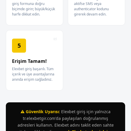
giriş formuna doğru
aktifse SMS veya
biçimde girin; büyük/küçük
authenticator kodunu
harfe dikkat edin.
girerek devam edin.
5
Erişim Tamam!
Elexbet giriş başarılı. Tüm
içerik ve üye avantajlarına
anında erişim sağladınız.
⚠ Güvenlik Uyarısı:
Elexbet giriş için yalnızca
tr.elexbetgir.com'da paylaşılan doğrulanmış
adresleri kullanın. Elexbet adını taklit eden sahte