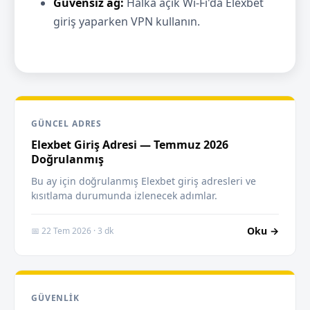
Güvensiz ağ:
Halka açık Wi-Fi'da Elexbet
giriş yaparken VPN kullanın.
GÜNCEL ADRES
Elexbet Giriş Adresi — Temmuz 2026
Doğrulanmış
Bu ay için doğrulanmış Elexbet giriş adresleri ve
kısıtlama durumunda izlenecek adımlar.
Oku →
📅 22 Tem 2026 · 3 dk
GÜVENLIK