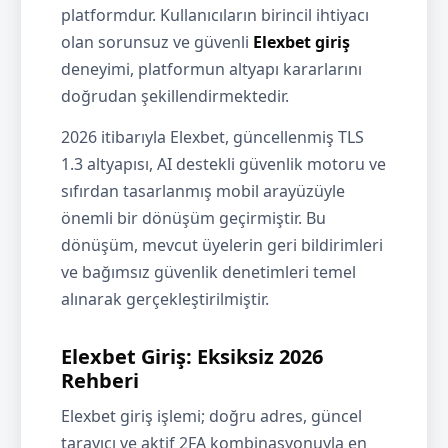
platformdur. Kullanıcıların birincil ihtiyacı
olan sorunsuz ve güvenli
Elexbet giriş
deneyimi, platformun altyapı kararlarını
doğrudan şekillendirmektedir.
2026 itibarıyla Elexbet, güncellenmiş TLS
1.3 altyapısı, AI destekli güvenlik motoru ve
sıfırdan tasarlanmış mobil arayüzüyle
önemli bir dönüşüm geçirmiştir. Bu
dönüşüm, mevcut üyelerin geri bildirimleri
ve bağımsız güvenlik denetimleri temel
alınarak gerçekleştirilmiştir.
Elexbet Giriş: Eksiksiz 2026
Rehberi
Elexbet giriş işlemi; doğru adres, güncel
tarayıcı ve aktif 2FA kombinasyonuyla en