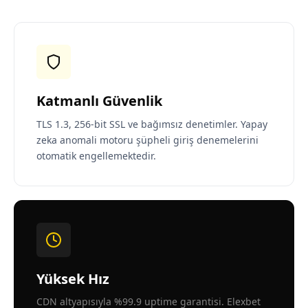
Katmanlı Güvenlik
TLS 1.3, 256-bit SSL ve bağımsız denetimler. Yapay
zeka anomali motoru şüpheli giriş denemelerini
otomatik engellemektedir.
Yüksek Hız
CDN altyapısıyla %99.9 uptime garantisi. Elexbet