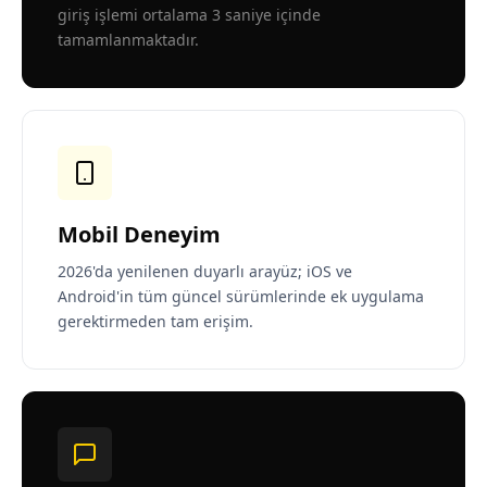
giriş işlemi ortalama 3 saniye içinde
tamamlanmaktadır.
Mobil Deneyim
2026'da yenilenen duyarlı arayüz; iOS ve
Android'in tüm güncel sürümlerinde ek uygulama
gerektirmeden tam erişim.