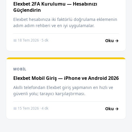
Elexbet 2FA Kurulumu — Hesabınızı
Güçlendirin
Elexbet hesabınıza iki faktörlü doğrulama eklemenin
adım adım rehberi ve en iyi uygulamalar.
Oku →
📅 18 Tem 2026 · 5 dk
MOBIL
Elexbet Mobil Giriş — iPhone ve Android 2026
Akıllı telefondan Elexbet giriş yapmanın en hızlı ve
güvenli yolu; tarayıcı karşılaştırması.
Oku →
📅 15 Tem 2026 · 4 dk