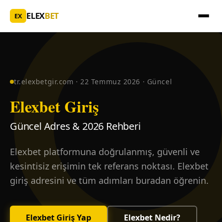
ELEX
BET
EX
tr.elexbetgir.com · 22 Temmuz 2026 · Güncel
Elexbet Giriş
Güncel Adres & 2026 Rehberi
Elexbet platformuna doğrulanmış, güvenli ve
kesintisiz erişimin tek referans noktası. Elexbet
giriş adresini ve tüm adımları buradan öğrenin.
Elexbet Giriş Yap
Elexbet Nedir?