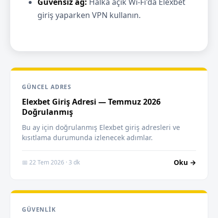
Güvensiz ağ:
Halka açık Wi-Fi'da Elexbet
giriş yaparken VPN kullanın.
GÜNCEL ADRES
Elexbet Giriş Adresi — Temmuz 2026
Doğrulanmış
Bu ay için doğrulanmış Elexbet giriş adresleri ve
kısıtlama durumunda izlenecek adımlar.
Oku →
📅 22 Tem 2026 · 3 dk
GÜVENLIK