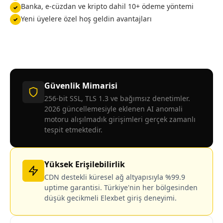
Banka, e-cüzdan ve kripto dahil 10+ ödeme yöntemi
✓
Yeni üyelere özel hoş geldin avantajları
✓
Güvenlik Mimarisi
256-bit SSL, TLS 1.3 ve bağımsız denetimler.
2026 güncellemesiyle eklenen AI anomali
motoru alışılmadık girişimleri gerçek zamanlı
tespit etmektedir.
Yüksek Erişilebilirlik
CDN destekli küresel ağ altyapısıyla %99.9
uptime garantisi. Türkiye'nin her bölgesinden
düşük gecikmeli Elexbet giriş deneyimi.