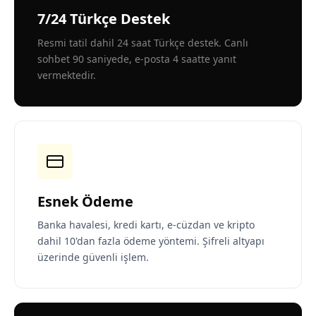
7/24 Türkçe Destek
Resmi tatil dahil 24 saat Türkçe destek. Canlı
sohbet 90 saniyede, e-posta 4 saatte yanıt
vermektedir.
Esnek Ödeme
Banka havalesi, kredi kartı, e-cüzdan ve kripto
dahil 10'dan fazla ödeme yöntemi. Şifreli altyapı
üzerinde güvenli işlem.