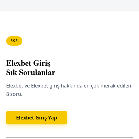
SSS
Elexbet Giriş
Sık Sorulanlar
Elexbet ve Elexbet giriş hakkında en çok merak edilen
8 soru.
Elexbet Giriş Yap