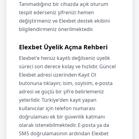
Tanımadığınız bir cihazda açık oturum
tespit ederseniz şifrenizi hemen
değiştirmeniz ve Elexbet destek ekibini
bilgilendirmeniz önerilmektedir.
Elexbet Üyelik Açma Rehberi
Elexbet'e henüz kayıtlı değilseniz üyelik
süreci son derece kolay ve hızlıdır. Güncel
Elexbet adresi üzerinden Kayıt Ol
butonuna tıklayın; isim, soyisim, e-posta
adresi ve güçlü bir şifre belirlemeniz
yeterlidir. Türkiye'den kayıt yapan
kullanıcılar için telefon numarası
doğrulaması ek bir güvenlik katmanı
olarak istenebilmektedir. E-posta ya da
SMS doğrulamasının ardından Elexbet