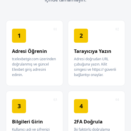
1
2
Adresi Öğrenin
Tarayıcıya Yazın
tr.elexbetgir.com üzerinden
Adresi doğrudan URL
doğrulanmış ve güncel
çubuğuna yazın. Kilit
Elexbet giriş adresini
simgesi ve https:// güvenli
edinin.
bağlantıyı onaylar.
3
4
Bilgileri Girin
2FA Doğrula
Kullanıcı adı ve şifrenizi
İki faktörlü doğrulama