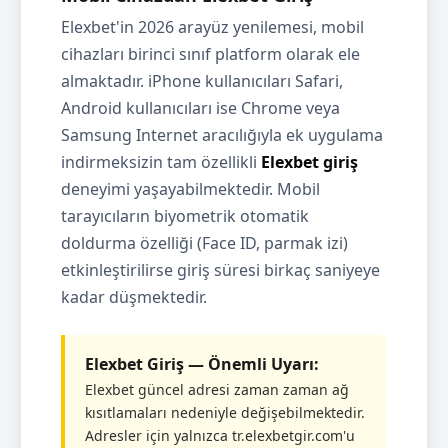
Elexbet'in 2026 arayüz yenilemesi, mobil
cihazları birinci sınıf platform olarak ele
almaktadır. iPhone kullanıcıları Safari,
Android kullanıcıları ise Chrome veya
Samsung Internet aracılığıyla ek uygulama
indirmeksizin tam özellikli
Elexbet giriş
deneyimi yaşayabilmektedir. Mobil
tarayıcıların biyometrik otomatik
doldurma özelliği (Face ID, parmak izi)
etkinleştirilirse giriş süresi birkaç saniyeye
kadar düşmektedir.
Elexbet Giriş — Önemli Uyarı:
Elexbet güncel adresi zaman zaman ağ
kısıtlamaları nedeniyle değişebilmektedir.
Adresler için yalnızca tr.elexbetgir.com'u