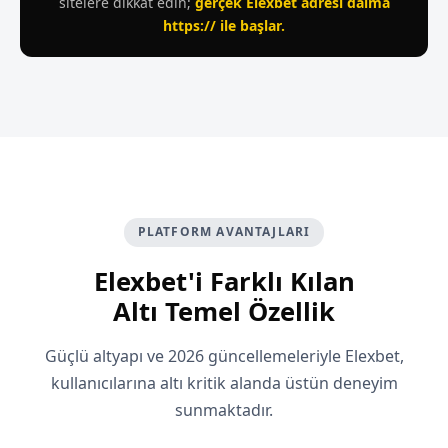
sitelere dikkat edin;
gerçek Elexbet adresi daima
https:// ile başlar.
PLATFORM AVANTAJLARI
Elexbet'i Farklı Kılan
Altı Temel Özellik
Güçlü altyapı ve 2026 güncellemeleriyle Elexbet,
kullanıcılarına altı kritik alanda üstün deneyim
sunmaktadır.