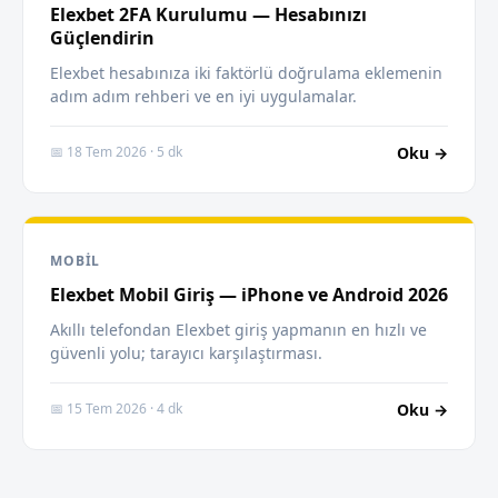
Elexbet 2FA Kurulumu — Hesabınızı
Güçlendirin
Elexbet hesabınıza iki faktörlü doğrulama eklemenin
adım adım rehberi ve en iyi uygulamalar.
Oku →
📅 18 Tem 2026 · 5 dk
MOBIL
Elexbet Mobil Giriş — iPhone ve Android 2026
Akıllı telefondan Elexbet giriş yapmanın en hızlı ve
güvenli yolu; tarayıcı karşılaştırması.
Oku →
📅 15 Tem 2026 · 4 dk