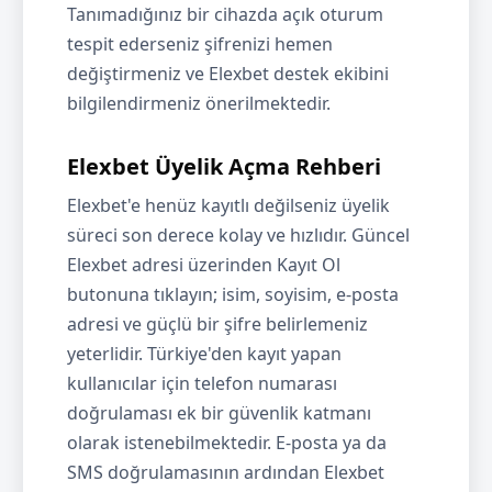
Tanımadığınız bir cihazda açık oturum
tespit ederseniz şifrenizi hemen
değiştirmeniz ve Elexbet destek ekibini
bilgilendirmeniz önerilmektedir.
Elexbet Üyelik Açma Rehberi
Elexbet'e henüz kayıtlı değilseniz üyelik
süreci son derece kolay ve hızlıdır. Güncel
Elexbet adresi üzerinden Kayıt Ol
butonuna tıklayın; isim, soyisim, e-posta
adresi ve güçlü bir şifre belirlemeniz
yeterlidir. Türkiye'den kayıt yapan
kullanıcılar için telefon numarası
doğrulaması ek bir güvenlik katmanı
olarak istenebilmektedir. E-posta ya da
SMS doğrulamasının ardından Elexbet