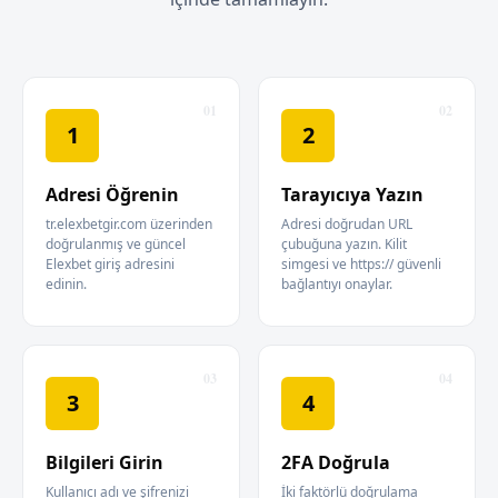
1
2
Adresi Öğrenin
Tarayıcıya Yazın
tr.elexbetgir.com üzerinden
Adresi doğrudan URL
doğrulanmış ve güncel
çubuğuna yazın. Kilit
Elexbet giriş adresini
simgesi ve https:// güvenli
edinin.
bağlantıyı onaylar.
3
4
Bilgileri Girin
2FA Doğrula
Kullanıcı adı ve şifrenizi
İki faktörlü doğrulama