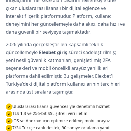
ihtiyaçlarını merkeze alan tasarım felsefesiyle öne
çıkan uluslararası lisanslı bir dijital eğlence ve
interaktif içerik platformudur. Platform, kullanıcı
deneyimini her güncellemeyle daha akıcı, daha hızlı ve
daha güvenli bir seviyeye taşımaktadır.
2026 yılında gerçekleştirilen kapsamlı teknik
güncellemeyle
Elexbet giriş
süreci sadeleştirilmiş;
yeni nesil güvenlik katmanları, genişletilmiş 2FA
seçenekleri ve mobil öncelikli arayüz yenilikleri
platforma dahil edilmiştir. Bu gelişmeler, Elexbet'i
Türkiye'deki dijital platform kullanıcılarının tercihleri
arasında üst sıralara taşımıştır.
Uluslararası lisans güvencesiyle denetimli hizmet
✓
TLS 1.3 ve 256-bit SSL şifreli veri iletimi
✓
iOS ve Android için optimize edilmiş mobil arayüz
✓
7/24 Türkçe canlı destek, 90 saniye ortalama yanıt
✓