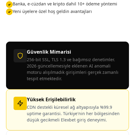
Banka, e-cüzdan ve kripto dahil 10+ ödeme yöntemi
✓
Yeni üyelere özel hoş geldin avantajları
✓
Güvenlik Mimarisi
256-bit SSL, TLS 1.3 ve bağımsız denetimler.
2026 güncellemesiyle eklenen AI anomali
motoru alışılmadık girişimleri gerçek zamanlı
tespit etmektedir.
Yüksek Erişilebilirlik
CDN destekli küresel ağ altyapısıyla %99.9
uptime garantisi. Türkiye'nin her bölgesinden
düşük gecikmeli Elexbet giriş deneyimi.