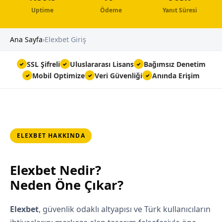
Uptime
Ödeme
Yanıt Süresi
Ana Sayfa
›
Elexbet Giriş
SSL Şifreli
Uluslararası Lisans
Bağımsız Denetim
✓
✓
✓
Mobil Optimize
Veri Güvenliği
Anında Erişim
✓
✓
✓
ELEXBET HAKKINDA
Elexbet Nedir?
Neden Öne Çıkar?
Elexbet
, güvenlik odaklı altyapısı ve Türk kullanıcıların