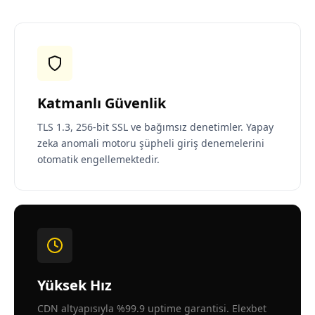
Katmanlı Güvenlik
TLS 1.3, 256-bit SSL ve bağımsız denetimler. Yapay
zeka anomali motoru şüpheli giriş denemelerini
otomatik engellemektedir.
Yüksek Hız
CDN altyapısıyla %99.9 uptime garantisi. Elexbet