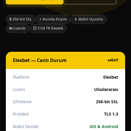
🔒 256-bit SSL
⚡ Anında Erişim
📱 Mobil Uyumlu
🌐 Lisanslı
🕐 7/24 TR Destek
Elexbet — Canlı Durum
Aktif
Platform
Elexbet
Lisans
Uluslararası
Şifreleme
256-bit SSL
Protokol
TLS 1.3
Mobil Destek
iOS & Android