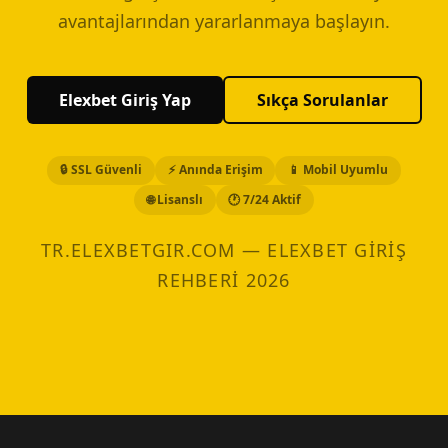
avantajlarından yararlanmaya başlayın.
Elexbet Giriş Yap
Sıkça Sorulanlar
🔒 SSL Güvenli
⚡ Anında Erişim
📱 Mobil Uyumlu
🌐 Lisanslı
🕐 7/24 Aktif
TR.ELEXBETGIR.COM — ELEXBET GİRİŞ
REHBERİ 2026