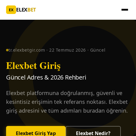
ELEX
BET
EX
tr.elexbetgir.com · 22 Temmuz 2026 · Güncel
Elexbet Giriş
Güncel Adres & 2026 Rehberi
Elexbet platformuna doğrulanmış, güvenli ve
kesintisiz erişimin tek referans noktası. Elexbet
giriş adresini ve tüm adımları buradan öğrenin.
Elexbet Giriş Yap
Elexbet Nedir?