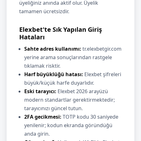
üyeliğiniz anında aktif olur. Üyelik
tamamen ücretsizdir.
Elexbet'te Sık Yapılan Giriş
Hataları
Sahte adres kullanımı:
tr.elexbetgir.com
yerine arama sonuçlarından rastgele
tıklamak risktir.
Harf büyüklüğü hatası:
Elexbet şifreleri
büyük/küçük harfe duyarlıdır.
Eski tarayıcı:
Elexbet 2026 arayüzü
modern standartlar gerektirmektedir;
tarayıcınızı güncel tutun.
2FA gecikmesi:
TOTP kodu 30 saniyede
yenilenir; kodun ekranda göründüğü
anda girin.