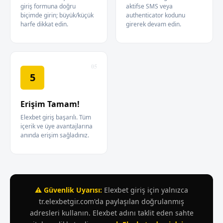
giriş formuna doğru
aktifse SMS veya
biçimde girin; büyük/küçük
authenticator kodunu
harfe dikkat edin.
girerek devam edin.
5
Erişim Tamam!
Elexbet giriş başarılı. Tüm
içerik ve üye avantajlarına
anında erişim sağladınız.
⚠ Güvenlik Uyarısı:
Elexbet giriş için yalnızca
tr.elexbetgir.com'da paylaşılan doğrulanmış
adresleri kullanın. Elexbet adını taklit eden sahte