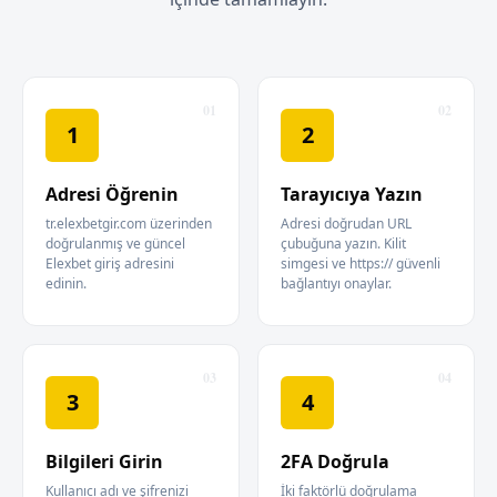
1
2
Adresi Öğrenin
Tarayıcıya Yazın
tr.elexbetgir.com üzerinden
Adresi doğrudan URL
doğrulanmış ve güncel
çubuğuna yazın. Kilit
Elexbet giriş adresini
simgesi ve https:// güvenli
edinin.
bağlantıyı onaylar.
3
4
Bilgileri Girin
2FA Doğrula
Kullanıcı adı ve şifrenizi
İki faktörlü doğrulama