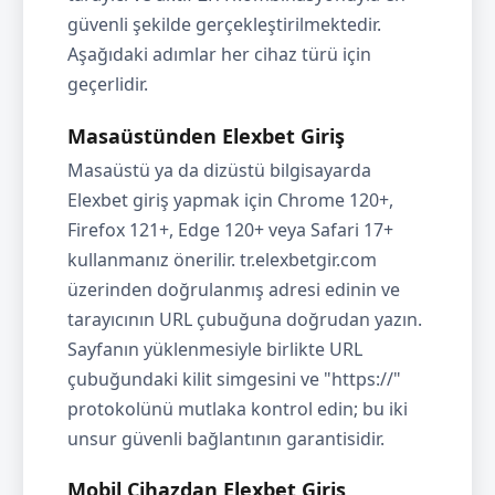
güvenli şekilde gerçekleştirilmektedir.
Aşağıdaki adımlar her cihaz türü için
geçerlidir.
Masaüstünden Elexbet Giriş
Masaüstü ya da dizüstü bilgisayarda
Elexbet giriş yapmak için Chrome 120+,
Firefox 121+, Edge 120+ veya Safari 17+
kullanmanız önerilir. tr.elexbetgir.com
üzerinden doğrulanmış adresi edinin ve
tarayıcının URL çubuğuna doğrudan yazın.
Sayfanın yüklenmesiyle birlikte URL
çubuğundaki kilit simgesini ve "https://"
protokolünü mutlaka kontrol edin; bu iki
unsur güvenli bağlantının garantisidir.
Mobil Cihazdan Elexbet Giriş