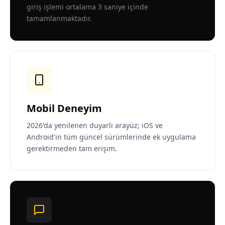
giriş işlemi ortalama 3 saniye içinde
tamamlanmaktadır.
Mobil Deneyim
2026'da yenilenen duyarlı arayüz; iOS ve
Android'in tüm güncel sürümlerinde ek uygulama
gerektirmeden tam erişim.