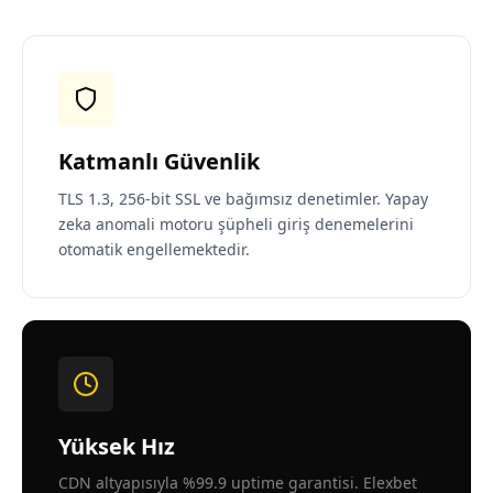
Katmanlı Güvenlik
TLS 1.3, 256-bit SSL ve bağımsız denetimler. Yapay
zeka anomali motoru şüpheli giriş denemelerini
otomatik engellemektedir.
Yüksek Hız
CDN altyapısıyla %99.9 uptime garantisi. Elexbet