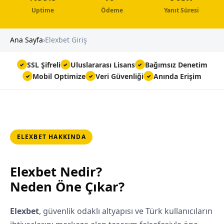
Uptime
Ödeme
Yanıt Süresi
Ana Sayfa
›
Elexbet Giriş
SSL Şifreli
Uluslararası Lisans
Bağımsız Denetim
✓
✓
✓
Mobil Optimize
Veri Güvenliği
Anında Erişim
✓
✓
✓
ELEXBET HAKKINDA
Elexbet Nedir?
Neden Öne Çıkar?
Elexbet
, güvenlik odaklı altyapısı ve Türk kullanıcıların