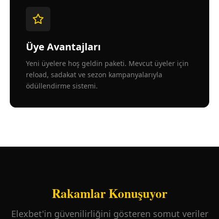
Üye Avantajları
Yeni üyelere hoş geldin paketi. Mevcut üyeler için
reload, sadakat ve sezon kampanyalarıyla
ödüllendirme sistemi.
Rakamlar Konuşuyor
Elexbet'in güvenilirliğini gösteren somut veriler