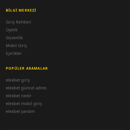
BILGI MERKEZI
Giriş Rehberi
Üyelik
Güvenlik
Mobil Giriş
İçerikler
POPÜLER ARAMALAR
elexbet giriş
elexbet güncel adres
elexbet nedir
elexbet mobil giriş
elexbet yardım