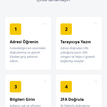
1
2
Adresi Öğrenin
Tarayıcıya Yazın
tr.elexbetgir.com üzerinden
Adresi doğrudan URL
doğrulanmış ve güncel
çubuğuna yazın. Kilit
Elexbet giriş adresini
simgesi ve https:// güvenli
edinin.
bağlantıyı onaylar.
3
4
Bilgileri Girin
2FA Doğrula
Kullanıcı adı ve şifrenizi
İki faktörlü doğrulama