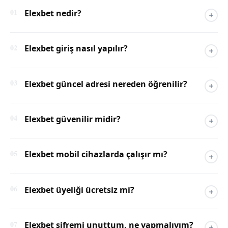
01
Elexbet nedir?
Elexbet, uluslararası lisans kapsamında faaliyet
02
Elexbet giriş nasıl yapılır?
gösteren, Türk kullanıcılara tam Türkçe arayüz ve 7/24
destek sunan dijital eğlence ve interaktif içerik
platformudur. Güvenlik odaklı altyapısı ve kesintisiz
tr.elexbetgir.com üzerinden doğrulanmış güncel
03
Elexbet güncel adresi nereden öğrenilir?
erişim altyapısıyla kullanıcı memnuniyetini öncelikli
Elexbet giriş adresini edinin. Adresi tarayıcınıza
hedef olarak benimseyen Elexbet, yıllar içinde güçlü
doğrudan yazın; URL'de kilit simgesi ve "https://"
bir üye tabanı oluşturmuştur.
olduğunu doğrulayın. Kullanıcı adı ve şifrenizi giriş
Elexbet güncel giriş adresi için tr.elexbetgir.com
04
Elexbet güvenilir midir?
formuna girin, Giriş butonuna tıklayın. 2FA aktifse
sayfasını düzenli olarak takip edin. Adres değişiklikleri
SMS ya da authenticator kodunuzu da girerek işlemi
anlık olarak güncellenmektedir. Arama motorlarından
tamamlayın.
ulaşılan sonuçlar her zaman resmi adres
Evet. Elexbet, uluslararası lisans çerçevesinde faaliyet
05
Elexbet mobil cihazlarda çalışır mı?
olmayabileceğinden, doğrulama için bu sayfayı
göstermekte olup bağımsız güvenlik denetimlerinden
kullanın ve adresi tarayıcınızda yer imi olarak
geçmektedir. 256-bit SSL şifreleme, TLS 1.3 protokolü
kaydedin.
ve yapay zeka destekli anomali tespiti, platformun
Evet. Elexbet'in 2026'da yenilenen duyarlı (responsive)
06
Elexbet üyeliği ücretsiz mi?
güvenlik standartlarını yüksek tutmaktadır.
arayüzü iOS ve Android'in tüm güncel sürümlerinde
sorunsuz çalışmaktadır. Ek uygulama indirmeye gerek
kalmadan mobil tarayıcıdan Elexbet giriş yapabilir,
Evet, Elexbet üyeliği tamamen ücretsizdir. Güncel
07
Elexbet şifremi unuttum, ne yapmalıyım?