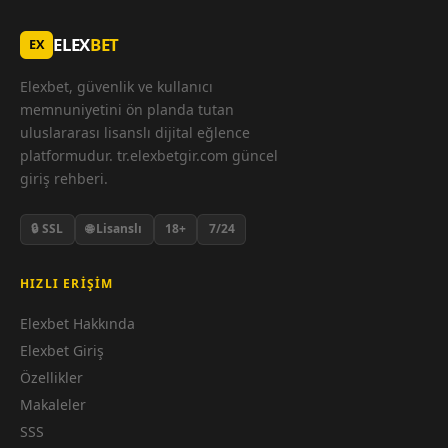
ELEX
BET
EX
Elexbet, güvenlik ve kullanıcı
memnuniyetini ön planda tutan
uluslararası lisanslı dijital eğlence
platformudur. tr.elexbetgir.com güncel
giriş rehberi.
🔒 SSL
🌐 Lisanslı
18+
7/24
HIZLI ERIŞIM
Elexbet Hakkında
Elexbet Giriş
Özellikler
Makaleler
SSS