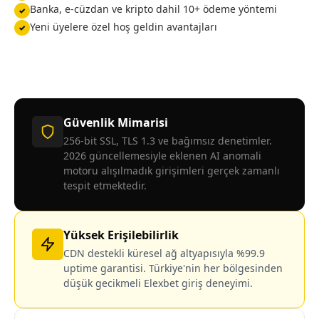
Banka, e-cüzdan ve kripto dahil 10+ ödeme yöntemi
✓
Yeni üyelere özel hoş geldin avantajları
✓
Güvenlik Mimarisi
256-bit SSL, TLS 1.3 ve bağımsız denetimler.
2026 güncellemesiyle eklenen AI anomali
motoru alışılmadık girişimleri gerçek zamanlı
tespit etmektedir.
Yüksek Erişilebilirlik
CDN destekli küresel ağ altyapısıyla %99.9
uptime garantisi. Türkiye'nin her bölgesinden
düşük gecikmeli Elexbet giriş deneyimi.