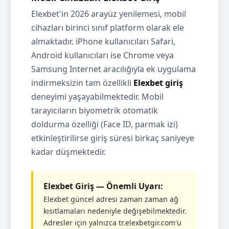
Elexbet'in 2026 arayüz yenilemesi, mobil
cihazları birinci sınıf platform olarak ele
almaktadır. iPhone kullanıcıları Safari,
Android kullanıcıları ise Chrome veya
Samsung Internet aracılığıyla ek uygulama
indirmeksizin tam özellikli
Elexbet giriş
deneyimi yaşayabilmektedir. Mobil
tarayıcıların biyometrik otomatik
doldurma özelliği (Face ID, parmak izi)
etkinleştirilirse giriş süresi birkaç saniyeye
kadar düşmektedir.
Elexbet Giriş — Önemli Uyarı:
Elexbet güncel adresi zaman zaman ağ
kısıtlamaları nedeniyle değişebilmektedir.
Adresler için yalnızca tr.elexbetgir.com'u