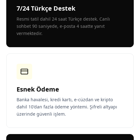
7/24 Türkçe Destek
Resmi tatil dahil 24 saat Türkçe destek. Canlı
sohbet 90 saniyede, e-posta 4 saatte yanıt
vermektedir.
Esnek Ödeme
Banka havalesi, kredi kartı, e-cüzdan ve kripto
dahil 10'dan fazla ödeme yöntemi. Şifreli altyapı
üzerinde güvenli işlem.