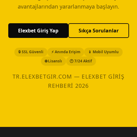
avantajlarından yararlanmaya başlayın.
Elexbet Giriş Yap
Sıkça Sorulanlar
🔒 SSL Güvenli
⚡ Anında Erişim
📱 Mobil Uyumlu
🌐 Lisanslı
🕐 7/24 Aktif
TR.ELEXBETGIR.COM — ELEXBET GİRİŞ
REHBERİ 2026