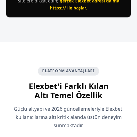
sitelere dikkat edin;
gerçek Elexbet adresi daima
https:// ile başlar.
PLATFORM AVANTAJLARI
Elexbet'i Farklı Kılan
Altı Temel Özellik
Güçlü altyapı ve 2026 güncellemeleriyle Elexbet,
kullanıcılarına altı kritik alanda üstün deneyim
sunmaktadır.