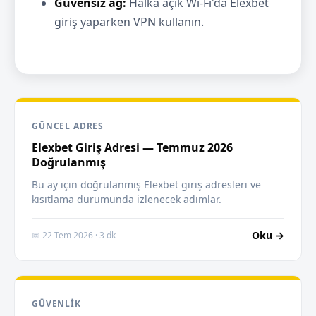
Güvensiz ağ:
Halka açık Wi-Fi'da Elexbet
giriş yaparken VPN kullanın.
GÜNCEL ADRES
Elexbet Giriş Adresi — Temmuz 2026
Doğrulanmış
Bu ay için doğrulanmış Elexbet giriş adresleri ve
kısıtlama durumunda izlenecek adımlar.
Oku →
📅 22 Tem 2026 · 3 dk
GÜVENLIK