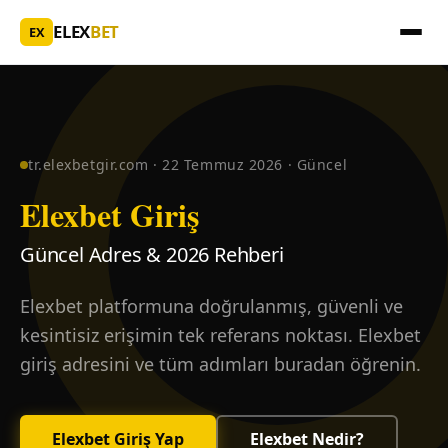
ELEX
BET
EX
tr.elexbetgir.com · 22 Temmuz 2026 · Güncel
Elexbet Giriş
Güncel Adres & 2026 Rehberi
Elexbet platformuna doğrulanmış, güvenli ve
kesintisiz erişimin tek referans noktası. Elexbet
giriş adresini ve tüm adımları buradan öğrenin.
Elexbet Giriş Yap
Elexbet Nedir?