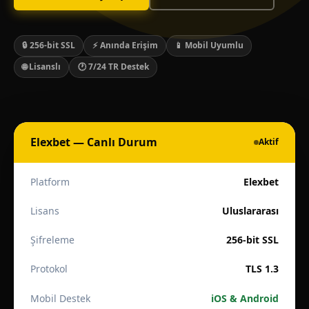
🔒 256-bit SSL
⚡ Anında Erişim
📱 Mobil Uyumlu
🌐 Lisanslı
🕐 7/24 TR Destek
Elexbet — Canlı Durum
Aktif
Platform
Elexbet
Lisans
Uluslararası
Şifreleme
256-bit SSL
Protokol
TLS 1.3
Mobil Destek
iOS & Android