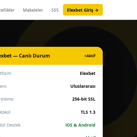
ellikler
Makaleler
SSS
Elexbet Giriş →
exbet — Canlı Durum
Aktif
atform
Elexbet
sans
Uluslararası
freleme
256-bit SSL
otokol
TLS 1.3
bil Destek
iOS & Android