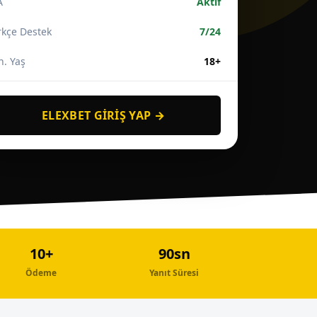
A
Aktif
rkçe Destek
7/24
n. Yaş
18+
ELEXBET GİRİŞ YAP →
10+
90sn
Ödeme
Yanıt Süresi