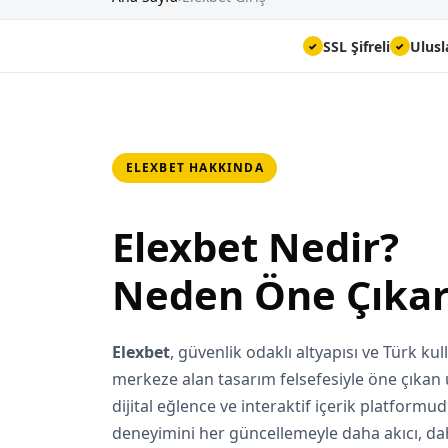
SSL Şifreli
Ulusl
✓
✓
ELEXBET HAKKINDA
Elexbet Nedir?
Neden Öne Çıkar
Elexbet
, güvenlik odaklı altyapısı ve Türk kull
merkeze alan tasarım felsefesiyle öne çıkan ul
dijital eğlence ve interaktif içerik platformud
deneyimini her güncellemeyle daha akıcı, dah