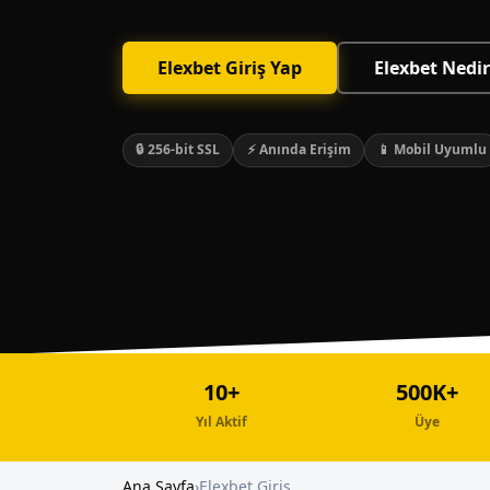
Elexbet Giriş Yap
Elexbet Nedir
🔒 256-bit SSL
⚡ Anında Erişim
📱 Mobil Uyumlu
10+
500K+
Yıl Aktif
Üye
Ana Sayfa
›
Elexbet Giriş