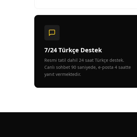
7/24 Türkçe Destek
Resmi tatil dahil 24 saat Türkçe destek.
Canlı sohbet 90 saniyede, e-posta 4 saatte
yanıt vermektedir.