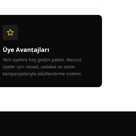
Üye Avantajları
Yeni üyelere hoş geldin paketi. Mevcut
üyeler için reload, sadakat ve sezon
kampanyalarıyla ödüllendirme sistemi.