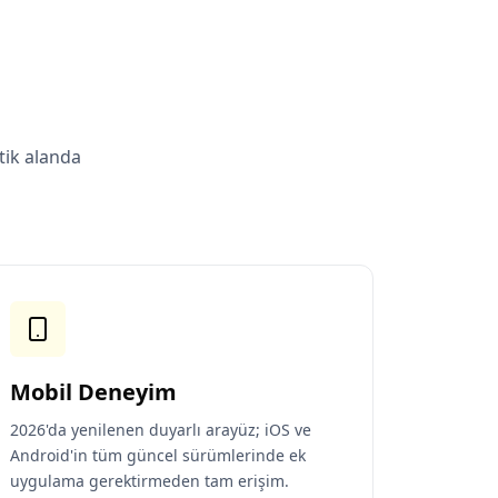
itik alanda
Mobil Deneyim
2026'da yenilenen duyarlı arayüz; iOS ve
Android'in tüm güncel sürümlerinde ek
uygulama gerektirmeden tam erişim.