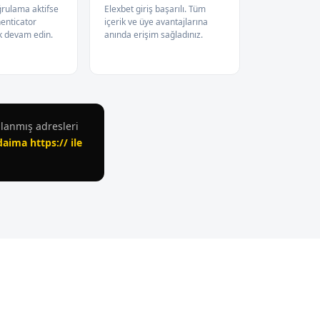
oğrulama aktifse
Elexbet giriş başarılı. Tüm
enticator
içerik ve üye avantajlarına
k devam edin.
anında erişim sağladınız.
ulanmış adresleri
aima https:// ile