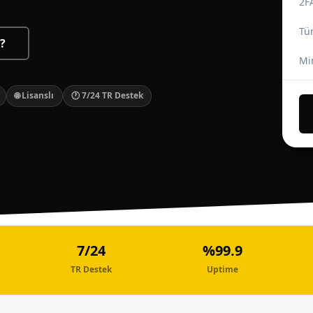
2F
Tü
?
Mi
🌐 Lisanslı
🕐 7/24 TR Destek
7/24
%99.9
TR Destek
Uptime