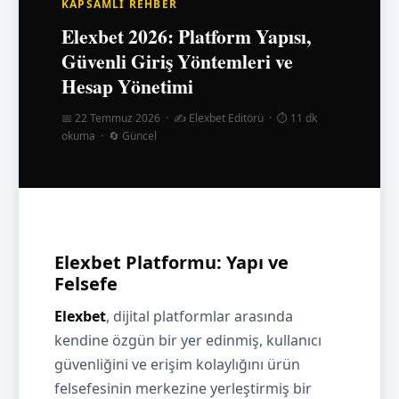
KAPSAMLI REHBER
Elexbet 2026: Platform Yapısı,
Güvenli Giriş Yöntemleri ve
Hesap Yönetimi
📅 22 Temmuz 2026 · ✍ Elexbet Editörü · ⏱ 11 dk
okuma · 🔄 Güncel
Elexbet Platformu: Yapı ve
Felsefe
Elexbet
, dijital platformlar arasında
kendine özgün bir yer edinmiş, kullanıcı
güvenliğini ve erişim kolaylığını ürün
felsefesinin merkezine yerleştirmiş bir