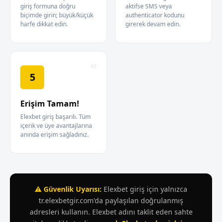
giriş formuna doğru
aktifse SMS veya
biçimde girin; büyük/küçük
authenticator kodunu
harfe dikkat edin.
girerek devam edin.
5
Erişim Tamam!
Elexbet giriş başarılı. Tüm
içerik ve üye avantajlarına
anında erişim sağladınız.
⚠ Güvenlik Uyarısı:
Elexbet giriş için yalnızca
tr.elexbetgir.com'da paylaşılan doğrulanmış
adresleri kullanın. Elexbet adını taklit eden sahte