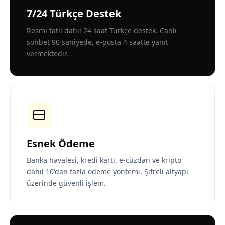
7/24 Türkçe Destek
Resmi tatil dahil 24 saat Türkçe destek. Canlı
sohbet 90 saniyede, e-posta 4 saatte yanıt
vermektedir.
Esnek Ödeme
Banka havalesi, kredi kartı, e-cüzdan ve kripto
dahil 10'dan fazla ödeme yöntemi. Şifreli altyapı
üzerinde güvenli işlem.