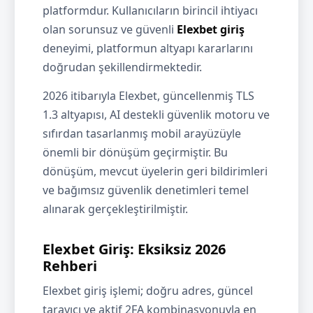
platformdur. Kullanıcıların birincil ihtiyacı
olan sorunsuz ve güvenli
Elexbet giriş
deneyimi, platformun altyapı kararlarını
doğrudan şekillendirmektedir.
2026 itibarıyla Elexbet, güncellenmiş TLS
1.3 altyapısı, AI destekli güvenlik motoru ve
sıfırdan tasarlanmış mobil arayüzüyle
önemli bir dönüşüm geçirmiştir. Bu
dönüşüm, mevcut üyelerin geri bildirimleri
ve bağımsız güvenlik denetimleri temel
alınarak gerçekleştirilmiştir.
Elexbet Giriş: Eksiksiz 2026
Rehberi
Elexbet giriş işlemi; doğru adres, güncel
tarayıcı ve aktif 2FA kombinasyonuyla en