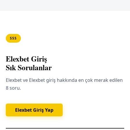
SSS
Elexbet Giriş
Sık Sorulanlar
Elexbet ve Elexbet giriş hakkında en çok merak edilen
8 soru.
Elexbet Giriş Yap