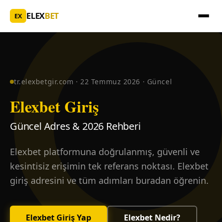
ELEX
BET
EX
tr.elexbetgir.com · 22 Temmuz 2026 · Güncel
Elexbet Giriş
Güncel Adres & 2026 Rehberi
Elexbet platformuna doğrulanmış, güvenli ve
kesintisiz erişimin tek referans noktası. Elexbet
giriş adresini ve tüm adımları buradan öğrenin.
Elexbet Giriş Yap
Elexbet Nedir?