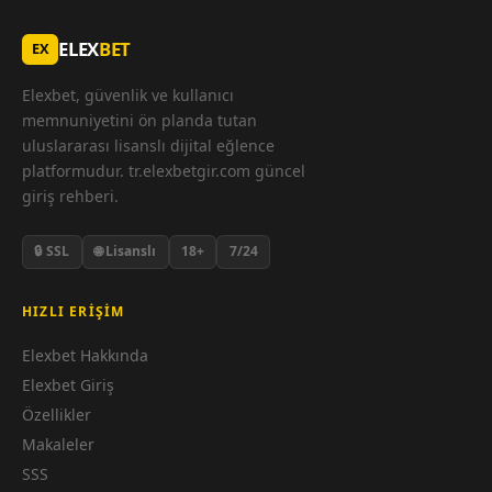
ELEX
BET
EX
Elexbet, güvenlik ve kullanıcı
memnuniyetini ön planda tutan
uluslararası lisanslı dijital eğlence
platformudur. tr.elexbetgir.com güncel
giriş rehberi.
🔒 SSL
🌐 Lisanslı
18+
7/24
HIZLI ERIŞIM
Elexbet Hakkında
Elexbet Giriş
Özellikler
Makaleler
SSS