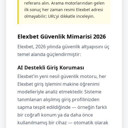
referans alın. Arama motorlarından gelen
ilk sonuç her zaman resmi Elexbet adresi
olmayabilir; URL'yi dikkatle inceleyin.
Elexbet Güvenlik Mimarisi 2026
Elexbet, 2026 yılında güvenlik altyapısını üç
temel alanda güçlendirmiştir:
AI Destekli Giriş Koruması
Elexbet'in yeni nesil güvenlik motoru, her
Elexbet giriş işlemini makine öğrenimi
modelleriyle analiz etmektedir. Sisteme
tanımlanan alışılmış giriş profilinizden
sapma tespit edildiğinde — örneğin farklı
bir coğrafi konum ya da daha önce
kullanılmamış bir cihaz — otomatik olarak