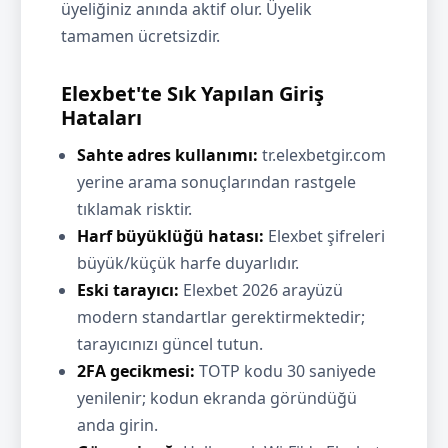
üyeliğiniz anında aktif olur. Üyelik
tamamen ücretsizdir.
Elexbet'te Sık Yapılan Giriş
Hataları
Sahte adres kullanımı:
tr.elexbetgir.com
yerine arama sonuçlarından rastgele
tıklamak risktir.
Harf büyüklüğü hatası:
Elexbet şifreleri
büyük/küçük harfe duyarlıdır.
Eski tarayıcı:
Elexbet 2026 arayüzü
modern standartlar gerektirmektedir;
tarayıcınızı güncel tutun.
2FA gecikmesi:
TOTP kodu 30 saniyede
yenilenir; kodun ekranda göründüğü
anda girin.