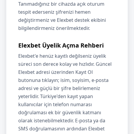
Tanımadığınız bir cihazda açık oturum
tespit ederseniz şifrenizi hemen
değiştirmeniz ve Elexbet destek ekibini
bilgilendirmeniz önerilmektedir.
Elexbet Üyelik Açma Rehberi
Elexbet'e henüz kayıtlı değilseniz üyelik
süreci son derece kolay ve hızlıdır. Güncel
Elexbet adresi üzerinden Kayıt Ol
butonuna tıklayın; isim, soyisim, e-posta
adresi ve güçlü bir şifre belirlemeniz
yeterlidir. Türkiye'den kayıt yapan
kullanıcılar için telefon numarası
doğrulaması ek bir güvenlik katmanı
olarak istenebilmektedir. E-posta ya da
SMS doğrulamasının ardından Elexbet