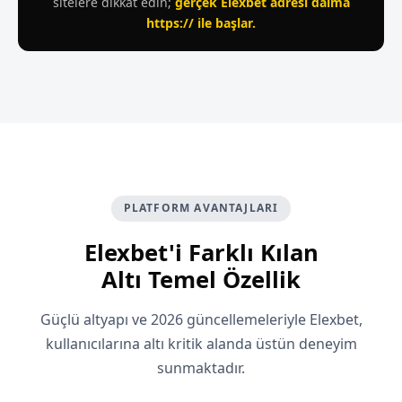
sitelere dikkat edin;
gerçek Elexbet adresi daima
https:// ile başlar.
PLATFORM AVANTAJLARI
Elexbet'i Farklı Kılan
Altı Temel Özellik
Güçlü altyapı ve 2026 güncellemeleriyle Elexbet,
kullanıcılarına altı kritik alanda üstün deneyim
sunmaktadır.