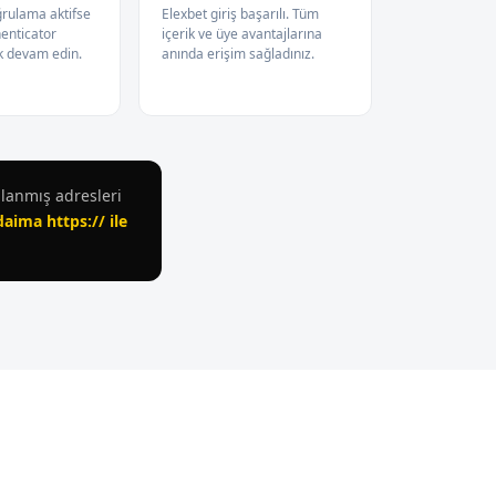
oğrulama aktifse
Elexbet giriş başarılı. Tüm
enticator
içerik ve üye avantajlarına
k devam edin.
anında erişim sağladınız.
ulanmış adresleri
aima https:// ile