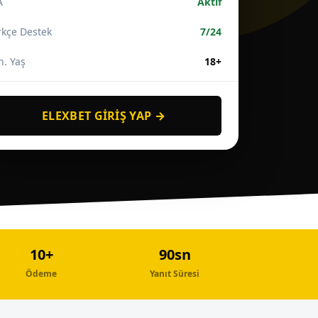
A
Aktif
rkçe Destek
7/24
n. Yaş
18+
ELEXBET GİRİŞ YAP →
10+
90sn
Ödeme
Yanıt Süresi