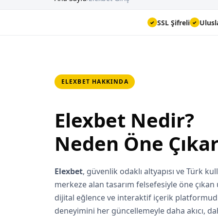
SSL Şifreli
Ulusl
✓
✓
ELEXBET HAKKINDA
Elexbet Nedir?
Neden Öne Çıkar
Elexbet
, güvenlik odaklı altyapısı ve Türk kull
merkeze alan tasarım felsefesiyle öne çıkan ul
dijital eğlence ve interaktif içerik platformud
deneyimini her güncellemeyle daha akıcı, dah