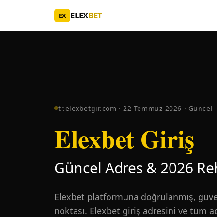
ELEX
BET
EX
tr.elexbetgir.com · 22 Temmuz 2026 · Güncel
Elexbet Giriş
Güncel Adres & 2026 Re
Elexbet platformuna doğrulanmış, güvenl
noktası. Elexbet giriş adresini ve tüm 