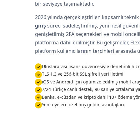
bir seviyeye taşımaktadır.
2026 yılında gerçekleştirilen kapsamlı tekni
giriş
süreci sadeleştirilmiş; yeni nesil güvenl
genişletilmiş 2FA seçenekleri ve mobil öncelik
platforma dahil edilmiştir. Bu gelişmeler, Elexb
platform kullanıcılarının tercihleri arasında üs
Uluslararası lisans güvencesiyle denetimli hiz
✓
TLS 1.3 ve 256-bit SSL şifreli veri iletimi
✓
iOS ve Android için optimize edilmiş mobil ara
✓
7/24 Türkçe canlı destek, 90 saniye ortalama ya
✓
Banka, e-cüzdan ve kripto dahil 10+ ödeme yö
✓
Yeni üyelere özel hoş geldin avantajları
✓