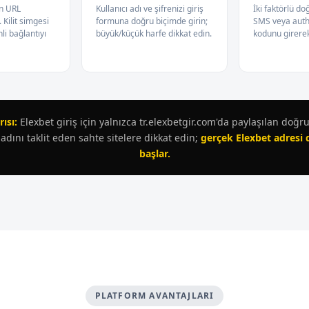
n URL
Kullanıcı adı ve şifrenizi giriş
İki faktörlü d
Kilit simgesi
formuna doğru biçimde girin;
SMS veya auth
nli bağlantıyı
büyük/küçük harfe dikkat edin.
kodunu girere
ısı:
Elexbet giriş için yalnızca tr.elexbetgir.com'da paylaşılan doğr
 adını taklit eden sahte sitelere dikkat edin;
gerçek Elexbet adresi d
başlar.
PLATFORM AVANTAJLARI