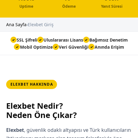
Uptime
Ödeme
Yanıt Süresi
Ana Sayfa
›
Elexbet Giriş
SSL Şifreli
Uluslararası Lisans
Bağımsız Denetim
✓
✓
✓
Mobil Optimize
Veri Güvenliği
Anında Erişim
✓
✓
✓
ELEXBET HAKKINDA
Elexbet Nedir?
Neden Öne Çıkar?
Elexbet
, güvenlik odaklı altyapısı ve Türk kullanıcıların