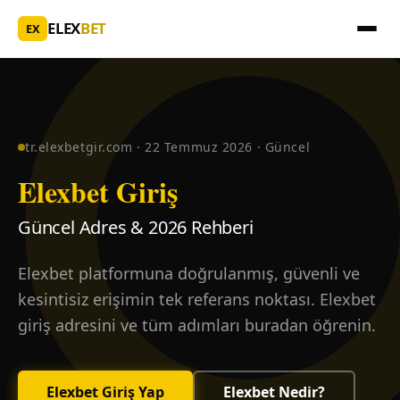
ELEX
BET
EX
tr.elexbetgir.com · 22 Temmuz 2026 · Güncel
Elexbet Giriş
Güncel Adres & 2026 Rehberi
Elexbet platformuna doğrulanmış, güvenli ve
kesintisiz erişimin tek referans noktası. Elexbet
giriş adresini ve tüm adımları buradan öğrenin.
Elexbet Giriş Yap
Elexbet Nedir?