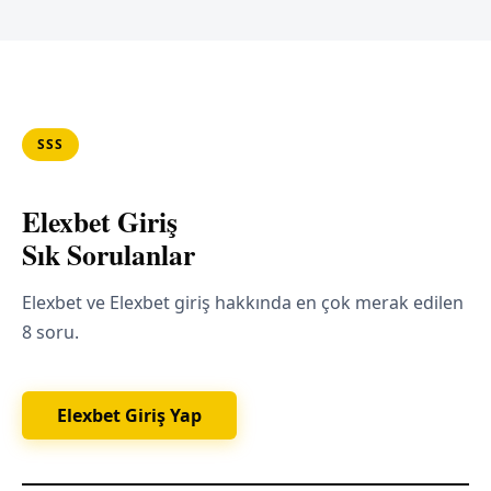
SSS
Elexbet Giriş
Sık Sorulanlar
Elexbet ve Elexbet giriş hakkında en çok merak edilen
8 soru.
Elexbet Giriş Yap