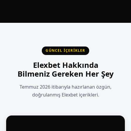
GÜNCEL İÇERIKLER
Elexbet Hakkında
Bilmeniz Gereken Her Şey
Temmuz 2026 itibarıyla hazırlanan özgün,
doğrulanmış Elexbet içerikleri.