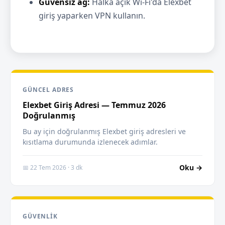
Güvensiz ağ:
Halka açık Wi-Fi'da Elexbet
giriş yaparken VPN kullanın.
GÜNCEL ADRES
Elexbet Giriş Adresi — Temmuz 2026
Doğrulanmış
Bu ay için doğrulanmış Elexbet giriş adresleri ve
kısıtlama durumunda izlenecek adımlar.
Oku →
📅 22 Tem 2026 · 3 dk
GÜVENLIK