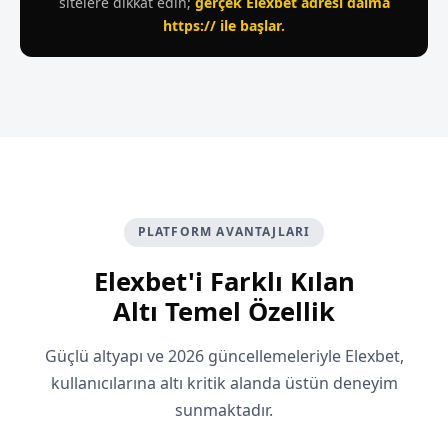
sitelere dikkat edin;
gerçek Elexbet adresi daima
https:// ile başlar.
PLATFORM AVANTAJLARI
Elexbet'i Farklı Kılan
Altı Temel Özellik
Güçlü altyapı ve 2026 güncellemeleriyle Elexbet,
kullanıcılarına altı kritik alanda üstün deneyim
sunmaktadır.