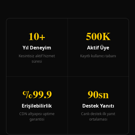
10+
500K
Yıl Deneyim
Aktif Üye
Kesintisiz aktif hizmet
Kayıtlı kullanıcı tabanı
süresi
%99.9
90sn
Erişilebilirlik
Destek Yanıtı
CDN altyapısı uptime
Canlı destek ilk yanıt
garantisi
ortalaması