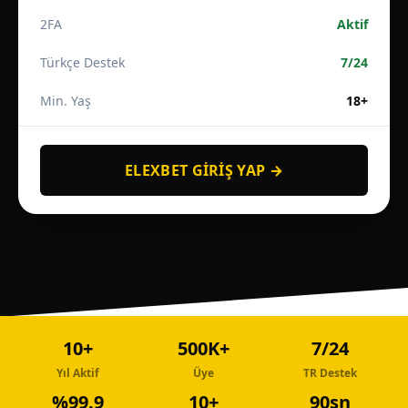
2FA
Aktif
Türkçe Destek
7/24
Min. Yaş
18+
ELEXBET GİRİŞ YAP →
10+
500K+
7/24
Yıl Aktif
Üye
TR Destek
%99.9
10+
90sn