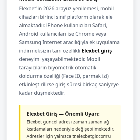
Elexbet'in 2026 arayüz yenilemesi, mobil
cihazları birinci sınıf platform olarak ele
almaktadır. iPhone kullanıcıları Safari,
Android kullanıcıları ise Chrome veya
Samsung Internet aracılığıyla ek uygulama
indirmeksizin tam özellikli
Elexbet giriş
deneyimi yaşayabilmektedir. Mobil
tarayıcıların biyometrik otomatik
doldurma özelliği (Face ID, parmak izi)
etkinleştirilirse giriş süresi birkaç saniyeye
kadar düşmektedir.
Elexbet Giriş — Önemli Uyarı:
Elexbet güncel adresi zaman zaman ağ
kısıtlamaları nedeniyle değişebilmektedir.
Adresler için yalnızca tr.elexbetgir.com'u