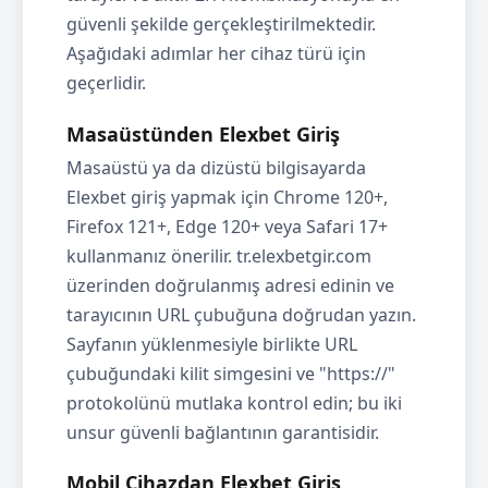
güvenli şekilde gerçekleştirilmektedir.
Aşağıdaki adımlar her cihaz türü için
geçerlidir.
Masaüstünden Elexbet Giriş
Masaüstü ya da dizüstü bilgisayarda
Elexbet giriş yapmak için Chrome 120+,
Firefox 121+, Edge 120+ veya Safari 17+
kullanmanız önerilir. tr.elexbetgir.com
üzerinden doğrulanmış adresi edinin ve
tarayıcının URL çubuğuna doğrudan yazın.
Sayfanın yüklenmesiyle birlikte URL
çubuğundaki kilit simgesini ve "https://"
protokolünü mutlaka kontrol edin; bu iki
unsur güvenli bağlantının garantisidir.
Mobil Cihazdan Elexbet Giriş