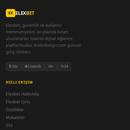
ELEX
BET
EX
Elexbet, güvenlik ve kullanıcı
memnuniyetini ön planda tutan
uluslararası lisanslı dijital eğlence
platformudur. tr.elexbetgir.com güncel
giriş rehberi.
🔒 SSL
🌐 Lisanslı
18+
7/24
HIZLI ERIŞIM
Elexbet Hakkında
Elexbet Giriş
Özellikler
Makaleler
SSS