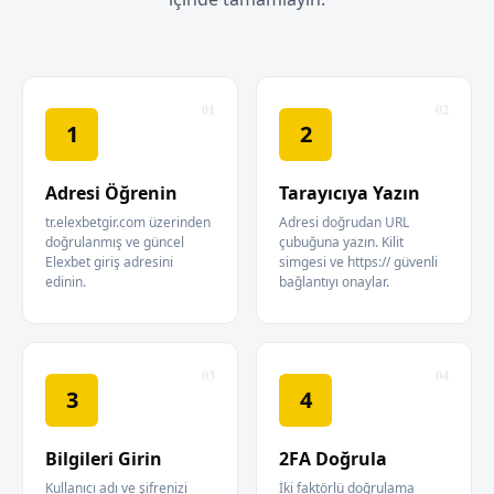
1
2
Adresi Öğrenin
Tarayıcıya Yazın
tr.elexbetgir.com üzerinden
Adresi doğrudan URL
doğrulanmış ve güncel
çubuğuna yazın. Kilit
Elexbet giriş adresini
simgesi ve https:// güvenli
edinin.
bağlantıyı onaylar.
3
4
Bilgileri Girin
2FA Doğrula
Kullanıcı adı ve şifrenizi
İki faktörlü doğrulama