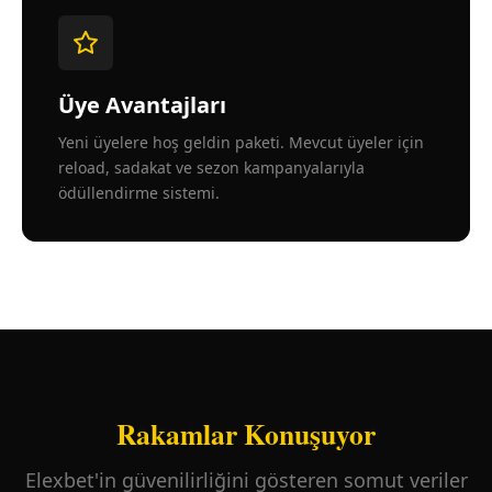
Üye Avantajları
Yeni üyelere hoş geldin paketi. Mevcut üyeler için
reload, sadakat ve sezon kampanyalarıyla
ödüllendirme sistemi.
Rakamlar Konuşuyor
Elexbet'in güvenilirliğini gösteren somut veriler