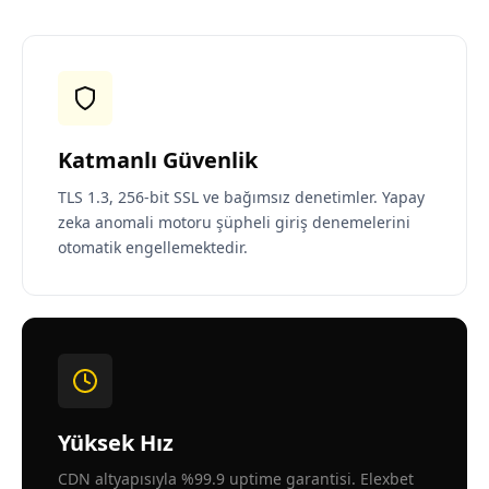
Katmanlı Güvenlik
TLS 1.3, 256-bit SSL ve bağımsız denetimler. Yapay
zeka anomali motoru şüpheli giriş denemelerini
otomatik engellemektedir.
Yüksek Hız
CDN altyapısıyla %99.9 uptime garantisi. Elexbet