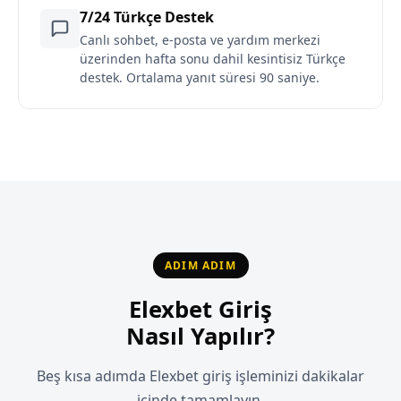
7/24 Türkçe Destek
Canlı sohbet, e-posta ve yardım merkezi
üzerinden hafta sonu dahil kesintisiz Türkçe
destek. Ortalama yanıt süresi 90 saniye.
ADIM ADIM
Elexbet Giriş
Nasıl Yapılır?
Beş kısa adımda Elexbet giriş işleminizi dakikalar
içinde tamamlayın.