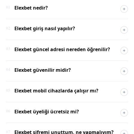
01
Elexbet nedir?
Elexbet, uluslararası lisans kapsamında faaliyet
02
Elexbet giriş nasıl yapılır?
gösteren, Türk kullanıcılara tam Türkçe arayüz ve 7/24
destek sunan dijital eğlence ve interaktif içerik
platformudur. Güvenlik odaklı altyapısı ve kesintisiz
tr.elexbetgir.com üzerinden doğrulanmış güncel
03
Elexbet güncel adresi nereden öğrenilir?
erişim altyapısıyla kullanıcı memnuniyetini öncelikli
Elexbet giriş adresini edinin. Adresi tarayıcınıza
hedef olarak benimseyen Elexbet, yıllar içinde güçlü
doğrudan yazın; URL'de kilit simgesi ve "https://"
bir üye tabanı oluşturmuştur.
olduğunu doğrulayın. Kullanıcı adı ve şifrenizi giriş
Elexbet güncel giriş adresi için tr.elexbetgir.com
04
Elexbet güvenilir midir?
formuna girin, Giriş butonuna tıklayın. 2FA aktifse
sayfasını düzenli olarak takip edin. Adres değişiklikleri
SMS ya da authenticator kodunuzu da girerek işlemi
anlık olarak güncellenmektedir. Arama motorlarından
tamamlayın.
ulaşılan sonuçlar her zaman resmi adres
Evet. Elexbet, uluslararası lisans çerçevesinde faaliyet
05
Elexbet mobil cihazlarda çalışır mı?
olmayabileceğinden, doğrulama için bu sayfayı
göstermekte olup bağımsız güvenlik denetimlerinden
kullanın ve adresi tarayıcınızda yer imi olarak
geçmektedir. 256-bit SSL şifreleme, TLS 1.3 protokolü
kaydedin.
ve yapay zeka destekli anomali tespiti, platformun
Evet. Elexbet'in 2026'da yenilenen duyarlı (responsive)
06
Elexbet üyeliği ücretsiz mi?
güvenlik standartlarını yüksek tutmaktadır.
arayüzü iOS ve Android'in tüm güncel sürümlerinde
sorunsuz çalışmaktadır. Ek uygulama indirmeye gerek
kalmadan mobil tarayıcıdan Elexbet giriş yapabilir,
Evet, Elexbet üyeliği tamamen ücretsizdir. Güncel
07
Elexbet şifremi unuttum, ne yapmalıyım?