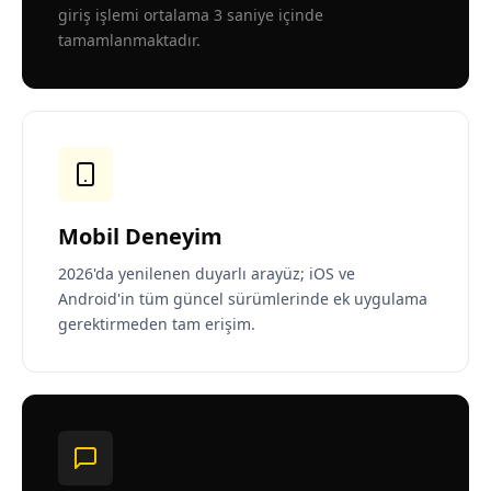
giriş işlemi ortalama 3 saniye içinde
tamamlanmaktadır.
Mobil Deneyim
2026'da yenilenen duyarlı arayüz; iOS ve
Android'in tüm güncel sürümlerinde ek uygulama
gerektirmeden tam erişim.