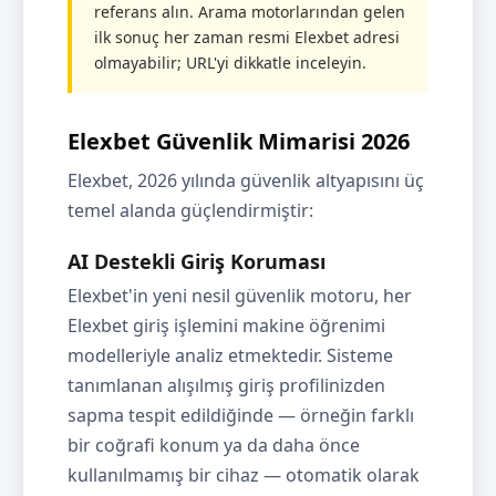
referans alın. Arama motorlarından gelen
ilk sonuç her zaman resmi Elexbet adresi
olmayabilir; URL'yi dikkatle inceleyin.
Elexbet Güvenlik Mimarisi 2026
Elexbet, 2026 yılında güvenlik altyapısını üç
temel alanda güçlendirmiştir:
AI Destekli Giriş Koruması
Elexbet'in yeni nesil güvenlik motoru, her
Elexbet giriş işlemini makine öğrenimi
modelleriyle analiz etmektedir. Sisteme
tanımlanan alışılmış giriş profilinizden
sapma tespit edildiğinde — örneğin farklı
bir coğrafi konum ya da daha önce
kullanılmamış bir cihaz — otomatik olarak