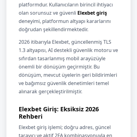
platformdur. Kullanıcıların birincil ihtiyacı
olan sorunsuz ve güvenli
Elexbet giriş
deneyimi, platformun altyapı kararlarını
doğrudan şekillendirmektedir.
2026 itibarıyla Elexbet, güncellenmiş TLS
1.3 altyapısı, AI destekli güvenlik motoru ve
sıfırdan tasarlanmış mobil arayüzüyle
önemli bir dönüşüm geçirmiştir. Bu
dönüşüm, mevcut üyelerin geri bildirimleri
ve bağımsız güvenlik denetimleri temel
alınarak gerçekleştirilmiştir.
Elexbet Giriş: Eksiksiz 2026
Rehberi
Elexbet giriş işlemi; doğru adres, güncel
tarayıcı ve aktif 2FA kombinasyonuyla en