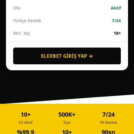
2FA
Aktif
Türkçe Destek
7/24
Min. Yaş
18+
ELEXBET GİRİŞ YAP →
10+
500K+
7/24
Yıl Aktif
Üye
TR Destek
%99.9
10+
90sn