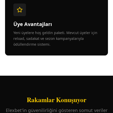
Üye Avantajları
Yeni üyelere hoş geldin paketi. Mevcut üyeler için
reload, sadakat ve sezon kampanyalarıyla
ödüllendirme sistemi.
Rakamlar Konuşuyor
Elexbet'in güvenilirliğini gösteren somut veriler