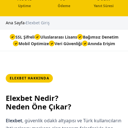
Uptime
Ödeme
Yanıt Süresi
Ana Sayfa
›
Elexbet Giriş
SSL Şifreli
Uluslararası Lisans
Bağımsız Denetim
✓
✓
✓
Mobil Optimize
Veri Güvenliği
Anında Erişim
✓
✓
✓
ELEXBET HAKKINDA
Elexbet Nedir?
Neden Öne Çıkar?
Elexbet
, güvenlik odaklı altyapısı ve Türk kullanıcıların