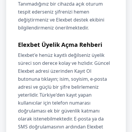
Tanımadığınız bir cihazda açık oturum
tespit ederseniz şifrenizi hemen
değiştirmeniz ve Elexbet destek ekibini
bilgilendirmeniz önerilmektedir.
Elexbet Üyelik Açma Rehberi
Elexbet'e henüz kayıtlı değilseniz üyelik
süreci son derece kolay ve hızlıdır. Güncel
Elexbet adresi üzerinden Kayıt Ol
butonuna tıklayın; isim, soyisim, e-posta
adresi ve güçlü bir şifre belirlemeniz
yeterlidir. Türkiye'den kayıt yapan
kullanıcılar için telefon numarası
doğrulaması ek bir güvenlik katmanı
olarak istenebilmektedir. E-posta ya da
SMS doğrulamasının ardından Elexbet