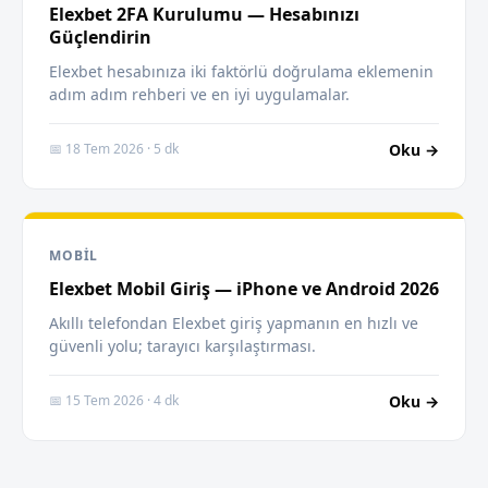
Elexbet 2FA Kurulumu — Hesabınızı
Güçlendirin
Elexbet hesabınıza iki faktörlü doğrulama eklemenin
adım adım rehberi ve en iyi uygulamalar.
Oku →
📅 18 Tem 2026 · 5 dk
MOBIL
Elexbet Mobil Giriş — iPhone ve Android 2026
Akıllı telefondan Elexbet giriş yapmanın en hızlı ve
güvenli yolu; tarayıcı karşılaştırması.
Oku →
📅 15 Tem 2026 · 4 dk