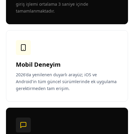
giriş işlemi ortalama 3 saniye içinde
tamamlanmaktadır.
Mobil Deneyim
2026'da yenilenen duyarlı arayüz; iOS ve
Android'in tüm güncel sürümlerinde ek uygulama
gerektirmeden tam erişim.