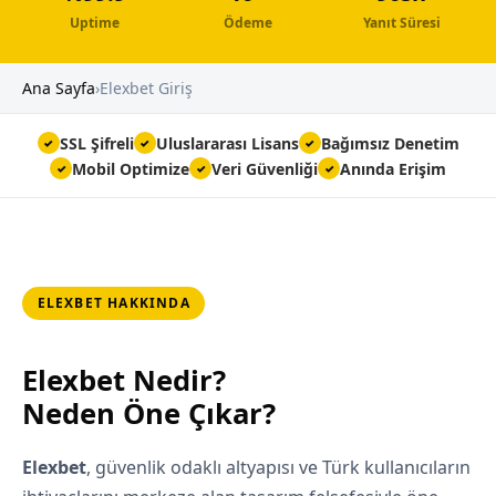
Uptime
Ödeme
Yanıt Süresi
Ana Sayfa
›
Elexbet Giriş
SSL Şifreli
Uluslararası Lisans
Bağımsız Denetim
✓
✓
✓
Mobil Optimize
Veri Güvenliği
Anında Erişim
✓
✓
✓
ELEXBET HAKKINDA
Elexbet Nedir?
Neden Öne Çıkar?
Elexbet
, güvenlik odaklı altyapısı ve Türk kullanıcıların