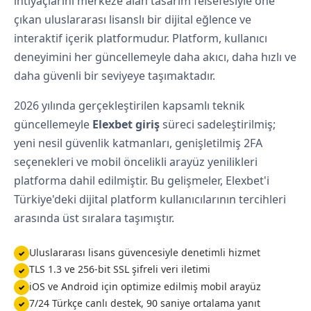
ihtiyaçlarını merkeze alan tasarım felsefesiyle öne
çıkan uluslararası lisanslı bir dijital eğlence ve
interaktif içerik platformudur. Platform, kullanıcı
deneyimini her güncellemeyle daha akıcı, daha hızlı ve
daha güvenli bir seviyeye taşımaktadır.
2026 yılında gerçekleştirilen kapsamlı teknik
güncellemeyle
Elexbet giriş
süreci sadeleştirilmiş;
yeni nesil güvenlik katmanları, genişletilmiş 2FA
seçenekleri ve mobil öncelikli arayüz yenilikleri
platforma dahil edilmiştir. Bu gelişmeler, Elexbet'i
Türkiye'deki dijital platform kullanıcılarının tercihleri
arasında üst sıralara taşımıştır.
Uluslararası lisans güvencesiyle denetimli hizmet
✓
TLS 1.3 ve 256-bit SSL şifreli veri iletimi
✓
iOS ve Android için optimize edilmiş mobil arayüz
✓
7/24 Türkçe canlı destek, 90 saniye ortalama yanıt
✓