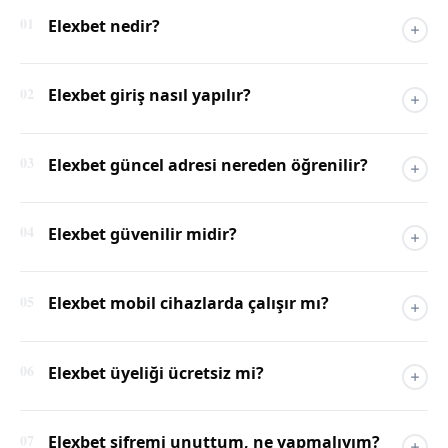
01
Elexbet nedir?
Elexbet, uluslararası lisans kapsamında faaliyet
02
Elexbet giriş nasıl yapılır?
gösteren, Türk kullanıcılara tam Türkçe arayüz ve 7/24
destek sunan dijital eğlence ve interaktif içerik
platformudur. Güvenlik odaklı altyapısı ve kesintisiz
tr.elexbetgir.com üzerinden doğrulanmış güncel
03
Elexbet güncel adresi nereden öğrenilir?
erişim altyapısıyla kullanıcı memnuniyetini öncelikli
Elexbet giriş adresini edinin. Adresi tarayıcınıza
hedef olarak benimseyen Elexbet, yıllar içinde güçlü
doğrudan yazın; URL'de kilit simgesi ve "https://"
bir üye tabanı oluşturmuştur.
olduğunu doğrulayın. Kullanıcı adı ve şifrenizi giriş
Elexbet güncel giriş adresi için tr.elexbetgir.com
04
Elexbet güvenilir midir?
formuna girin, Giriş butonuna tıklayın. 2FA aktifse
sayfasını düzenli olarak takip edin. Adres değişiklikleri
SMS ya da authenticator kodunuzu da girerek işlemi
anlık olarak güncellenmektedir. Arama motorlarından
tamamlayın.
ulaşılan sonuçlar her zaman resmi adres
Evet. Elexbet, uluslararası lisans çerçevesinde faaliyet
05
Elexbet mobil cihazlarda çalışır mı?
olmayabileceğinden, doğrulama için bu sayfayı
göstermekte olup bağımsız güvenlik denetimlerinden
kullanın ve adresi tarayıcınızda yer imi olarak
geçmektedir. 256-bit SSL şifreleme, TLS 1.3 protokolü
kaydedin.
ve yapay zeka destekli anomali tespiti, platformun
Evet. Elexbet'in 2026'da yenilenen duyarlı (responsive)
06
Elexbet üyeliği ücretsiz mi?
güvenlik standartlarını yüksek tutmaktadır.
arayüzü iOS ve Android'in tüm güncel sürümlerinde
sorunsuz çalışmaktadır. Ek uygulama indirmeye gerek
kalmadan mobil tarayıcıdan Elexbet giriş yapabilir,
Evet, Elexbet üyeliği tamamen ücretsizdir. Güncel
07
Elexbet şifremi unuttum, ne yapmalıyım?