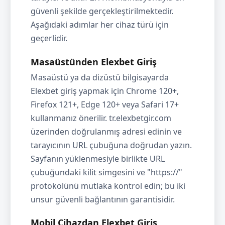
güvenli şekilde gerçekleştirilmektedir.
Aşağıdaki adımlar her cihaz türü için
geçerlidir.
Masaüstünden Elexbet Giriş
Masaüstü ya da dizüstü bilgisayarda
Elexbet giriş yapmak için Chrome 120+,
Firefox 121+, Edge 120+ veya Safari 17+
kullanmanız önerilir. tr.elexbetgir.com
üzerinden doğrulanmış adresi edinin ve
tarayıcının URL çubuğuna doğrudan yazın.
Sayfanın yüklenmesiyle birlikte URL
çubuğundaki kilit simgesini ve "https://"
protokolünü mutlaka kontrol edin; bu iki
unsur güvenli bağlantının garantisidir.
Mobil Cihazdan Elexbet Giriş