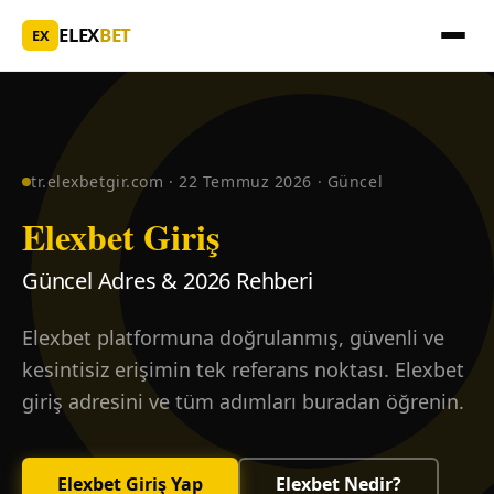
ELEX
BET
EX
tr.elexbetgir.com · 22 Temmuz 2026 · Güncel
Elexbet Giriş
Güncel Adres & 2026 Rehberi
Elexbet platformuna doğrulanmış, güvenli ve
kesintisiz erişimin tek referans noktası. Elexbet
giriş adresini ve tüm adımları buradan öğrenin.
Elexbet Giriş Yap
Elexbet Nedir?