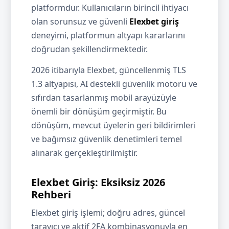
platformdur. Kullanıcıların birincil ihtiyacı
olan sorunsuz ve güvenli
Elexbet giriş
deneyimi, platformun altyapı kararlarını
doğrudan şekillendirmektedir.
2026 itibarıyla Elexbet, güncellenmiş TLS
1.3 altyapısı, AI destekli güvenlik motoru ve
sıfırdan tasarlanmış mobil arayüzüyle
önemli bir dönüşüm geçirmiştir. Bu
dönüşüm, mevcut üyelerin geri bildirimleri
ve bağımsız güvenlik denetimleri temel
alınarak gerçekleştirilmiştir.
Elexbet Giriş: Eksiksiz 2026
Rehberi
Elexbet giriş işlemi; doğru adres, güncel
tarayıcı ve aktif 2FA kombinasyonuyla en