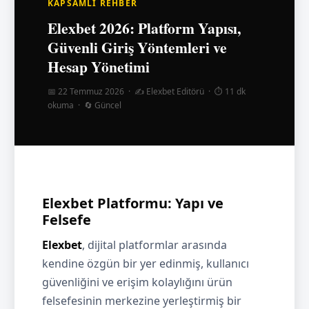
KAPSAMLI REHBER
Elexbet 2026: Platform Yapısı,
Güvenli Giriş Yöntemleri ve
Hesap Yönetimi
📅 22 Temmuz 2026 · ✍ Elexbet Editörü · ⏱ 11 dk
okuma · 🔄 Güncel
Elexbet Platformu: Yapı ve
Felsefe
Elexbet
, dijital platformlar arasında
kendine özgün bir yer edinmiş, kullanıcı
güvenliğini ve erişim kolaylığını ürün
felsefesinin merkezine yerleştirmiş bir