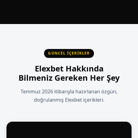
GÜNCEL İÇERIKLER
Elexbet Hakkında
Bilmeniz Gereken Her Şey
Temmuz 2026 itibarıyla hazırlanan özgün,
doğrulanmış Elexbet içerikleri.