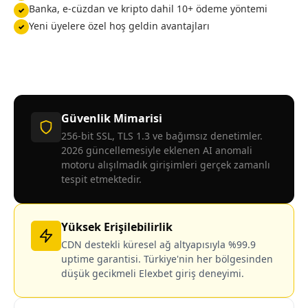
Banka, e-cüzdan ve kripto dahil 10+ ödeme yöntemi
✓
Yeni üyelere özel hoş geldin avantajları
✓
Güvenlik Mimarisi
256-bit SSL, TLS 1.3 ve bağımsız denetimler.
2026 güncellemesiyle eklenen AI anomali
motoru alışılmadık girişimleri gerçek zamanlı
tespit etmektedir.
Yüksek Erişilebilirlik
CDN destekli küresel ağ altyapısıyla %99.9
uptime garantisi. Türkiye'nin her bölgesinden
düşük gecikmeli Elexbet giriş deneyimi.