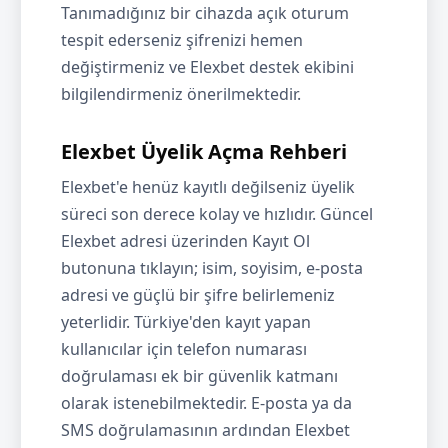
Tanımadığınız bir cihazda açık oturum
tespit ederseniz şifrenizi hemen
değiştirmeniz ve Elexbet destek ekibini
bilgilendirmeniz önerilmektedir.
Elexbet Üyelik Açma Rehberi
Elexbet'e henüz kayıtlı değilseniz üyelik
süreci son derece kolay ve hızlıdır. Güncel
Elexbet adresi üzerinden Kayıt Ol
butonuna tıklayın; isim, soyisim, e-posta
adresi ve güçlü bir şifre belirlemeniz
yeterlidir. Türkiye'den kayıt yapan
kullanıcılar için telefon numarası
doğrulaması ek bir güvenlik katmanı
olarak istenebilmektedir. E-posta ya da
SMS doğrulamasının ardından Elexbet