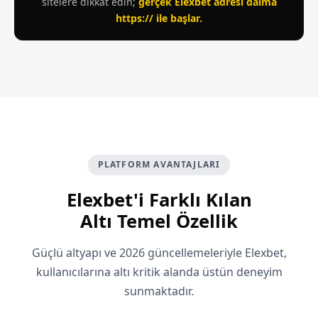
sitelere dikkat edin;
gerçek Elexbet adresi daima
https:// ile başlar.
PLATFORM AVANTAJLARI
Elexbet'i Farklı Kılan
Altı Temel Özellik
Güçlü altyapı ve 2026 güncellemeleriyle Elexbet,
kullanıcılarına altı kritik alanda üstün deneyim
sunmaktadır.