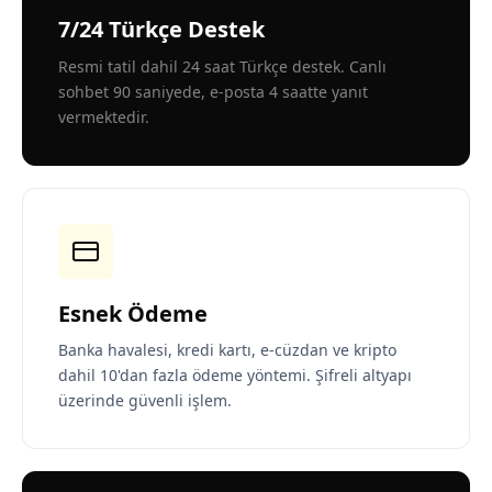
7/24 Türkçe Destek
Resmi tatil dahil 24 saat Türkçe destek. Canlı
sohbet 90 saniyede, e-posta 4 saatte yanıt
vermektedir.
Esnek Ödeme
Banka havalesi, kredi kartı, e-cüzdan ve kripto
dahil 10'dan fazla ödeme yöntemi. Şifreli altyapı
üzerinde güvenli işlem.