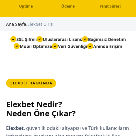
Uptime
Ödeme
Yanıt Süresi
Ana Sayfa
›
Elexbet Giriş
SSL Şifreli
Uluslararası Lisans
Bağımsız Denetim
✓
✓
✓
Mobil Optimize
Veri Güvenliği
Anında Erişim
✓
✓
✓
ELEXBET HAKKINDA
Elexbet Nedir?
Neden Öne Çıkar?
Elexbet
, güvenlik odaklı altyapısı ve Türk kullanıcıların