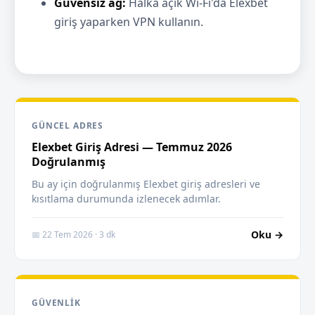
Güvensiz ağ:
Halka açık Wi-Fi'da Elexbet
giriş yaparken VPN kullanın.
GÜNCEL ADRES
Elexbet Giriş Adresi — Temmuz 2026
Doğrulanmış
Bu ay için doğrulanmış Elexbet giriş adresleri ve
kısıtlama durumunda izlenecek adımlar.
Oku →
📅 22 Tem 2026 · 3 dk
GÜVENLIK