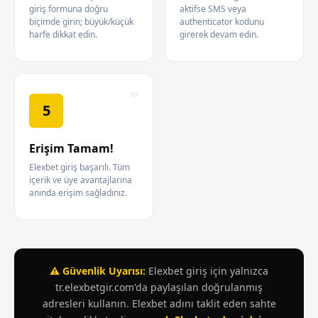
giriş formuna doğru
aktifse SMS veya
biçimde girin; büyük/küçük
authenticator kodunu
harfe dikkat edin.
girerek devam edin.
5
Erişim Tamam!
Elexbet giriş başarılı. Tüm
içerik ve üye avantajlarına
anında erişim sağladınız.
⚠ Güvenlik Uyarısı:
Elexbet giriş için yalnızca
tr.elexbetgir.com'da paylaşılan doğrulanmış
adresleri kullanın. Elexbet adını taklit eden sahte