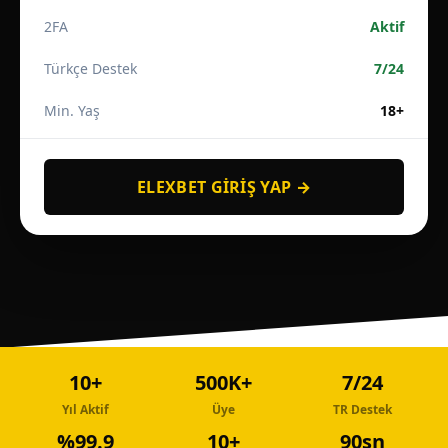
2FA
Aktif
Türkçe Destek
7/24
Min. Yaş
18+
ELEXBET GİRİŞ YAP →
10+
500K+
7/24
Yıl Aktif
Üye
TR Destek
%99.9
10+
90sn