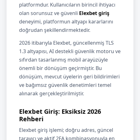
platformdur. Kullanıcıların birincil ihtiyacı
olan sorunsuz ve güvenli
Elexbet giriş
deneyimi, platformun altyapı kararlarını
doğrudan şekillendirmektedir.
2026 itibarıyla Elexbet, güncellenmiş TLS
1.3 altyapısı, AI destekli güvenlik motoru ve
sıfırdan tasarlanmış mobil arayüzüyle
önemli bir dönüşüm geçirmiştir. Bu
dönüşüm, mevcut üyelerin geri bildirimleri
ve bağımsız güvenlik denetimleri temel
alınarak gerçekleştirilmiştir.
Elexbet Giriş: Eksiksiz 2026
Rehberi
Elexbet giriş işlemi; doğru adres, güncel
tarayıcı ve aktif 2FA kombinasyonuyla en