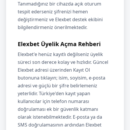
Tanımadığınız bir cihazda açık oturum
tespit ederseniz şifrenizi hemen
değiştirmeniz ve Elexbet destek ekibini
bilgilendirmeniz önerilmektedir.
Elexbet Üyelik Açma Rehberi
Elexbet'e henüz kayıtlı değilseniz üyelik
süreci son derece kolay ve hızlıdır. Güncel
Elexbet adresi üzerinden Kayıt Ol
butonuna tıklayın; isim, soyisim, e-posta
adresi ve güçlü bir şifre belirlemeniz
yeterlidir. Türkiye'den kayıt yapan
kullanıcılar için telefon numarası
doğrulaması ek bir güvenlik katmanı
olarak istenebilmektedir. E-posta ya da
SMS doğrulamasının ardından Elexbet