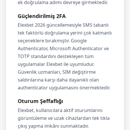
ek doğrulama adımı devreye girmektedir.
Güçlendirilmiş 2FA
Elexbet 2026 güncellemesiyle SMS tabanlı
tek faktörlü doğrulama yerini çok katmanlı
seçeneklere bırakmıştır. Google
Authenticator, Microsoft Authenticator ve
TOTP standardını destekleyen tüm
uygulamalar Elexbet ile uyumludur.
Güvenlik uzmanları, SIM değiştirme
saldırılarına karşı daha dayanıklı olan
authenticator uygulamasını önermektedir.
Oturum Şeffaflığı
Elexbet, kullanıcılara aktif oturumlarını
görüntüleme ve uzak cihazlardan tek tıkla
çıkış yapma imkânı sunmaktadır.