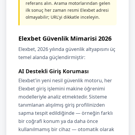
referans alın. Arama motorlarından gelen
ilk sonuç her zaman resmi Elexbet adresi
olmayabilir; URL'yi dikkatle inceleyin.
Elexbet Güvenlik Mimarisi 2026
Elexbet, 2026 yılında güvenlik altyapısını üç
temel alanda güçlendirmiştir:
AI Destekli Giriş Koruması
Elexbet'in yeni nesil güvenlik motoru, her
Elexbet giriş işlemini makine öğrenimi
modelleriyle analiz etmektedir. Sisteme
tanımlanan alışılmış giriş profilinizden
sapma tespit edildiğinde — örneğin farklı
bir coğrafi konum ya da daha önce
kullanılmamış bir cihaz — otomatik olarak