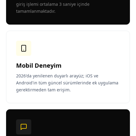
giriş işlemi ortalama 3 saniye içinde
tamamlanmaktadır.
Mobil Deneyim
2026'da yenilenen duyarlı arayüz; iOS ve
Android'in tüm güncel sürümlerinde ek uygulama
gerektirmeden tam erişim.