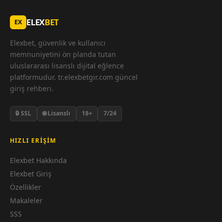
ELEX
BET
EX
Elexbet, güvenlik ve kullanıcı
memnuniyetini ön planda tutan
uluslararası lisanslı dijital eğlence
platformudur. tr.elexbetgir.com güncel
giriş rehberi.
🔒 SSL
🌐 Lisanslı
18+
7/24
HIZLI ERIŞIM
Elexbet Hakkında
Elexbet Giriş
Özellikler
Makaleler
SSS