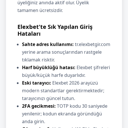
üyeliğiniz anında aktif olur. Üyelik
tamamen ücretsizdir.
Elexbet'te Sık Yapılan Giriş
Hataları
Sahte adres kullanımı:
tr.elexbetgir.com
yerine arama sonuçlarından rastgele
tıklamak risktir.
Harf büyüklüğü hatası:
Elexbet şifreleri
büyük/küçük harfe duyarlıdır.
Eski tarayıcı:
Elexbet 2026 arayüzü
modern standartlar gerektirmektedir;
tarayıcınızı güncel tutun.
2FA gecikmesi:
TOTP kodu 30 saniyede
yenilenir; kodun ekranda göründüğü
anda girin.