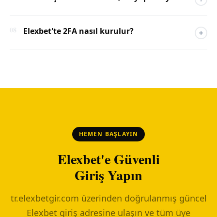
tüm özelliklere erişebilirsiniz.
adres üzerinden Kayıt Ol butonuna tıklayın, formu
doldurun ve e-posta veya SMS doğrulamasını
tamamlayın. Hesabınız hemen aktif olur ve hoş geldin
Elexbet giriş ekranındaki "Şifremi Unuttum"
08
Elexbet'te 2FA nasıl kurulur?
avantajlarına anında kavuşursunuz.
bağlantısına tıklayın. Üyelik e-posta adresinize
sıfırlama bağlantısı gönderilecektir. Bağlantı 15 dakika
geçerlidir. E-posta gelmezse spam klasörünüzü
Elexbet hesabınıza giriş yapın, sağ üstteki profil
kontrol edin; sorun devam ederse Elexbet canlı
menüsünden Güvenlik Ayarları'na gidin ve İki Faktörlü
desteğe başvurun.
Doğrulama seçeneğini aktif hale getirin. SMS veya
authenticator uygulama seçeneklerinden birini tercih
edin. SMS'e kıyasla authenticator uygulaması (Google,
Microsoft) SIM swap saldırılarına karşı çok daha
güvenlidir.
HEMEN BAŞLAYIN
Elexbet'e Güvenli
Giriş Yapın
tr.elexbetgir.com üzerinden doğrulanmış güncel
Elexbet giriş adresine ulaşın ve tüm üye