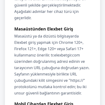
güvenli şekilde gerçekleştirilmektedir.
Aşağıdaki adımlar her cihaz türü için
geçerlidir.
Masaüstünden Elexbet Giriş
Masaüstü ya da dizüstü bilgisayarda
Elexbet giriş yapmak için Chrome 120+,
Firefox 121+, Edge 120+ veya Safari 17+
kullanmanız önerilir. tr.elexbetgir.com
üzerinden doğrulanmış adresi edinin ve
tarayıcının URL çubuğuna doğrudan yazın.
Sayfanın yüklenmesiyle birlikte URL
çubuğundaki kilit simgesini ve "https://"
protokolünü mutlaka kontrol edin; bu iki
unsur güvenli bağlantının garantisidir.
Mobil Cihazdan Elexbet Giriş