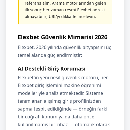
referans alın. Arama motorlarından gelen
ilk sonuç her zaman resmi Elexbet adresi
olmayabilir; URL'yi dikkatle inceleyin.
Elexbet Güvenlik Mimarisi 2026
Elexbet, 2026 yılında güvenlik altyapısını üç
temel alanda güçlendirmiştir:
AI Destekli Giriş Koruması
Elexbet'in yeni nesil güvenlik motoru, her
Elexbet giriş işlemini makine öğrenimi
modelleriyle analiz etmektedir. Sisteme
tanımlanan alışılmış giriş profilinizden
sapma tespit edildiğinde — örneğin farklı
bir coğrafi konum ya da daha önce
kullanılmamış bir cihaz — otomatik olarak