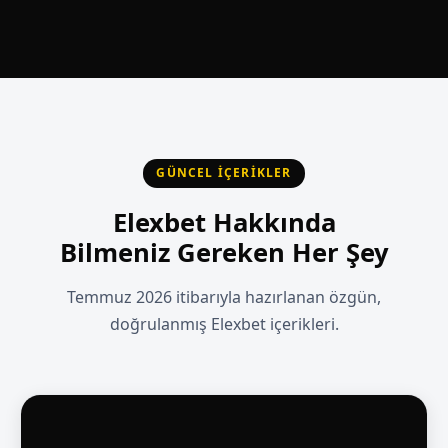
GÜNCEL İÇERIKLER
Elexbet Hakkında
Bilmeniz Gereken Her Şey
Temmuz 2026 itibarıyla hazırlanan özgün,
doğrulanmış Elexbet içerikleri.