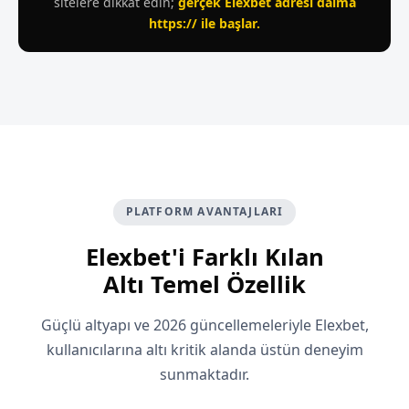
sitelere dikkat edin;
gerçek Elexbet adresi daima
https:// ile başlar.
PLATFORM AVANTAJLARI
Elexbet'i Farklı Kılan
Altı Temel Özellik
Güçlü altyapı ve 2026 güncellemeleriyle Elexbet,
kullanıcılarına altı kritik alanda üstün deneyim
sunmaktadır.