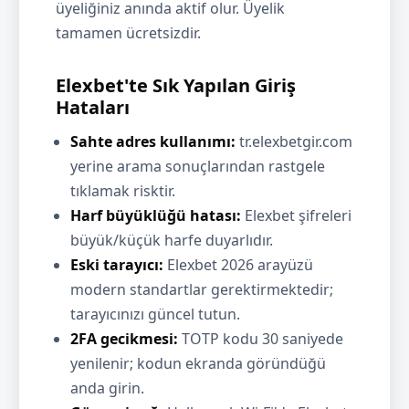
üyeliğiniz anında aktif olur. Üyelik
tamamen ücretsizdir.
Elexbet'te Sık Yapılan Giriş
Hataları
Sahte adres kullanımı:
tr.elexbetgir.com
yerine arama sonuçlarından rastgele
tıklamak risktir.
Harf büyüklüğü hatası:
Elexbet şifreleri
büyük/küçük harfe duyarlıdır.
Eski tarayıcı:
Elexbet 2026 arayüzü
modern standartlar gerektirmektedir;
tarayıcınızı güncel tutun.
2FA gecikmesi:
TOTP kodu 30 saniyede
yenilenir; kodun ekranda göründüğü
anda girin.