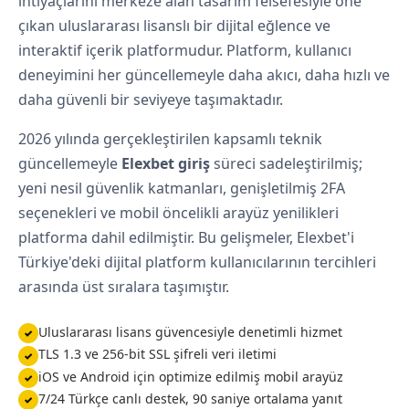
ihtiyaçlarını merkeze alan tasarım felsefesiyle öne
çıkan uluslararası lisanslı bir dijital eğlence ve
interaktif içerik platformudur. Platform, kullanıcı
deneyimini her güncellemeyle daha akıcı, daha hızlı ve
daha güvenli bir seviyeye taşımaktadır.
2026 yılında gerçekleştirilen kapsamlı teknik
güncellemeyle
Elexbet giriş
süreci sadeleştirilmiş;
yeni nesil güvenlik katmanları, genişletilmiş 2FA
seçenekleri ve mobil öncelikli arayüz yenilikleri
platforma dahil edilmiştir. Bu gelişmeler, Elexbet'i
Türkiye'deki dijital platform kullanıcılarının tercihleri
arasında üst sıralara taşımıştır.
Uluslararası lisans güvencesiyle denetimli hizmet
✓
TLS 1.3 ve 256-bit SSL şifreli veri iletimi
✓
iOS ve Android için optimize edilmiş mobil arayüz
✓
7/24 Türkçe canlı destek, 90 saniye ortalama yanıt
✓