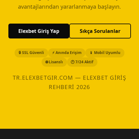
avantajlarından yararlanmaya başlayın.
Elexbet Giriş Yap
Sıkça Sorulanlar
🔒 SSL Güvenli
⚡ Anında Erişim
📱 Mobil Uyumlu
🌐 Lisanslı
🕐 7/24 Aktif
TR.ELEXBETGIR.COM — ELEXBET GİRİŞ
REHBERİ 2026