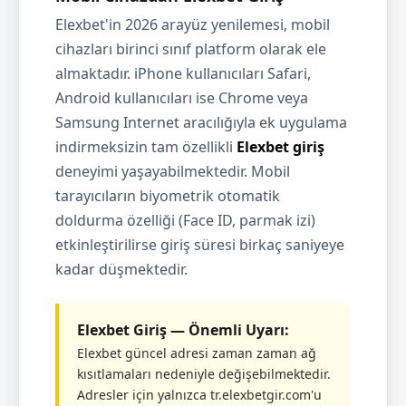
Elexbet'in 2026 arayüz yenilemesi, mobil
cihazları birinci sınıf platform olarak ele
almaktadır. iPhone kullanıcıları Safari,
Android kullanıcıları ise Chrome veya
Samsung Internet aracılığıyla ek uygulama
indirmeksizin tam özellikli
Elexbet giriş
deneyimi yaşayabilmektedir. Mobil
tarayıcıların biyometrik otomatik
doldurma özelliği (Face ID, parmak izi)
etkinleştirilirse giriş süresi birkaç saniyeye
kadar düşmektedir.
Elexbet Giriş — Önemli Uyarı:
Elexbet güncel adresi zaman zaman ağ
kısıtlamaları nedeniyle değişebilmektedir.
Adresler için yalnızca tr.elexbetgir.com'u