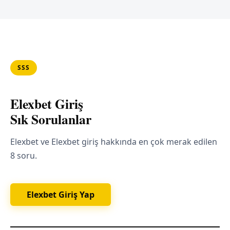
SSS
Elexbet Giriş
Sık Sorulanlar
Elexbet ve Elexbet giriş hakkında en çok merak edilen
8 soru.
Elexbet Giriş Yap