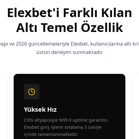
Elexbet'i Farklı Kılan
Altı Temel Özellik
apı ve 2026 güncellemeleriyle Elexbet, kullanıcılarına altı kr
üstün deneyim sunmaktadır.
Yüksek Hız
CDN altyapısıyla %99.9 uptime garantisi.
Elexbet giriş işlemi ortalama 3 saniye
içinde tamamlanmaktadır.