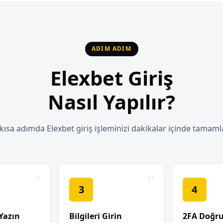
ADIM ADIM
Elexbet Giriş
Nasıl Yapılır?
kısa adımda Elexbet giriş işleminizi dakikalar içinde tamaml
3
4
 Yazın
Bilgileri Girin
2FA Doğru