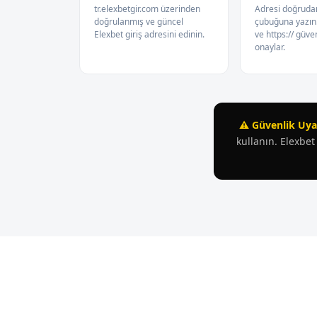
tr.elexbetgir.com üzerinden
Adresi doğruda
doğrulanmış ve güncel
çubuğuna yazın. 
Elexbet giriş adresini edinin.
ve https:// güve
onaylar.
⚠ Güvenlik Uyar
kullanın. Elexbet