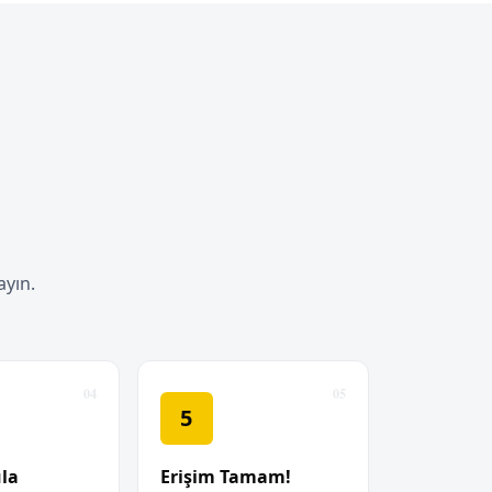
ayın.
5
la
Erişim Tamam!