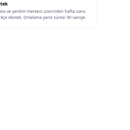
stek
osta ve yardım merkezi üzerinden hafta sonu
ürkçe destek. Ortalama yanıt süresi 90 saniye.