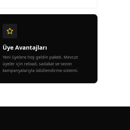
Üye Avantajları
Yeni üyelere hoş geldin paketi. Mevcut
üyeler için reload, sadakat ve sezon
kampanyalarıyla ödüllendirme sistemi.