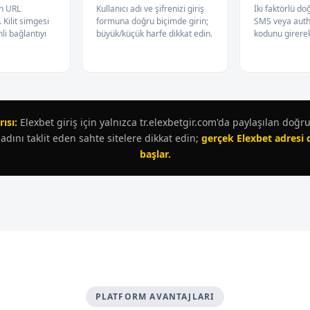
n URL
Kullanıcı adı ve şifrenizi giriş
İki faktörlü d
Kilit simgesi
formuna doğru biçimde girin;
SMS veya auth
nli bağlantıyı
büyük/küçük harfe dikkat edin.
kodunu girere
ısı:
Elexbet giriş için yalnızca tr.elexbetgir.com'da paylaşılan doğr
 adını taklit eden sahte sitelere dikkat edin;
gerçek Elexbet adresi d
başlar.
PLATFORM AVANTAJLARI