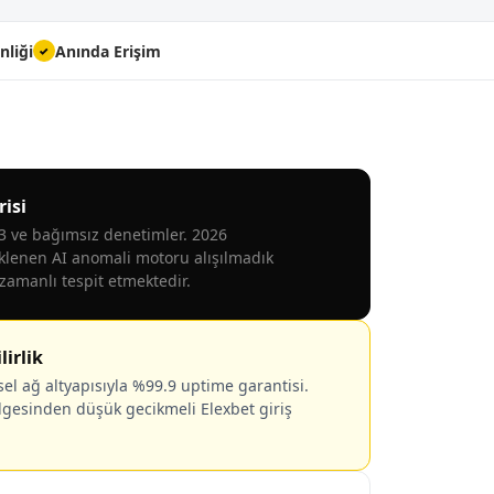
nliği
Anında Erişim
✓
isi
.3 ve bağımsız denetimler. 2026
klenen AI anomali motoru alışılmadık
 zamanlı tespit etmektedir.
lirlik
el ağ altyapısıyla %99.9 uptime garantisi.
lgesinden düşük gecikmeli Elexbet giriş