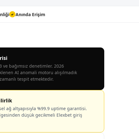
nliği
Anında Erişim
✓
isi
.3 ve bağımsız denetimler. 2026
klenen AI anomali motoru alışılmadık
 zamanlı tespit etmektedir.
lirlik
el ağ altyapısıyla %99.9 uptime garantisi.
lgesinden düşük gecikmeli Elexbet giriş