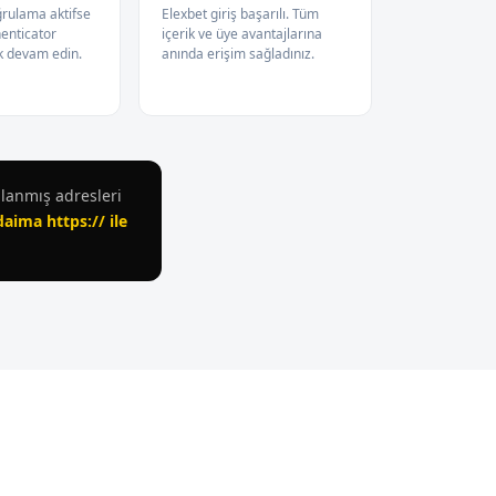
oğrulama aktifse
Elexbet giriş başarılı. Tüm
enticator
içerik ve üye avantajlarına
k devam edin.
anında erişim sağladınız.
ulanmış adresleri
aima https:// ile