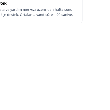
stek
osta ve yardım merkezi üzerinden hafta sonu
ürkçe destek. Ortalama yanıt süresi 90 saniye.