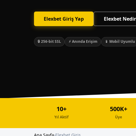
Elexbet Giriş Yap
Elexbet Nedir
🔒 256-bit SSL
⚡ Anında Erişim
📱 Mobil Uyumlu
10+
500K+
Yıl Aktif
Üye
Ana Sayfa
›
Elexbet Giriş