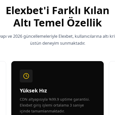
Elexbet'i Farklı Kılan
Altı Temel Özellik
apı ve 2026 güncellemeleriyle Elexbet, kullanıcılarına altı kr
üstün deneyim sunmaktadır.
Yüksek Hız
CDN altyapısıyla %99.9 uptime garantisi.
Elexbet giriş işlemi ortalama 3 saniye
içinde tamamlanmaktadır.