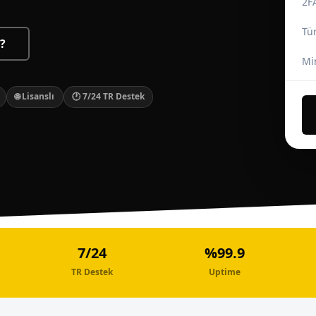
2F
Tü
?
Mi
🌐 Lisanslı
🕐 7/24 TR Destek
7/24
%99.9
TR Destek
Uptime