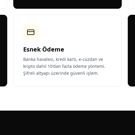
Esnek Ödeme
Banka havalesi, kredi kartı, e-cüzdan ve
kripto dahil 10'dan fazla ödeme yöntemi.
Şifreli altyapı üzerinde güvenli işlem.