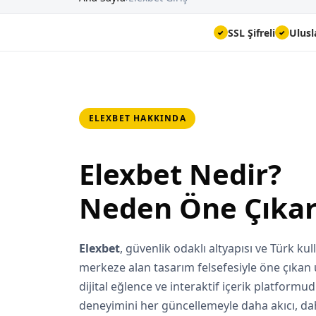
SSL Şifreli
Ulusl
✓
✓
ELEXBET HAKKINDA
Elexbet Nedir?
Neden Öne Çıkar
Elexbet
, güvenlik odaklı altyapısı ve Türk kull
merkeze alan tasarım felsefesiyle öne çıkan ul
dijital eğlence ve interaktif içerik platformud
deneyimini her güncellemeyle daha akıcı, dah