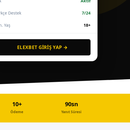
A
Aktif
rkçe Destek
7/24
n. Yaş
18+
ELEXBET GİRİŞ YAP →
10+
90sn
Ödeme
Yanıt Süresi