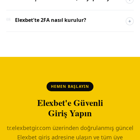
tüm özelliklere erişebilirsiniz.
adres üzerinden Kayıt Ol butonuna tıklayın, formu
doldurun ve e-posta veya SMS doğrulamasını
tamamlayın. Hesabınız hemen aktif olur ve hoş geldin
Elexbet giriş ekranındaki "Şifremi Unuttum"
08
Elexbet'te 2FA nasıl kurulur?
avantajlarına anında kavuşursunuz.
bağlantısına tıklayın. Üyelik e-posta adresinize
sıfırlama bağlantısı gönderilecektir. Bağlantı 15 dakika
geçerlidir. E-posta gelmezse spam klasörünüzü
Elexbet hesabınıza giriş yapın, sağ üstteki profil
kontrol edin; sorun devam ederse Elexbet canlı
menüsünden Güvenlik Ayarları'na gidin ve İki Faktörlü
desteğe başvurun.
Doğrulama seçeneğini aktif hale getirin. SMS veya
authenticator uygulama seçeneklerinden birini tercih
edin. SMS'e kıyasla authenticator uygulaması (Google,
Microsoft) SIM swap saldırılarına karşı çok daha
güvenlidir.
HEMEN BAŞLAYIN
Elexbet'e Güvenli
Giriş Yapın
tr.elexbetgir.com üzerinden doğrulanmış güncel
Elexbet giriş adresine ulaşın ve tüm üye