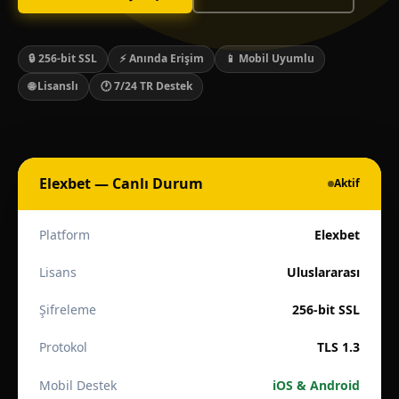
🔒 256-bit SSL
⚡ Anında Erişim
📱 Mobil Uyumlu
🌐 Lisanslı
🕐 7/24 TR Destek
Elexbet — Canlı Durum
Aktif
Platform
Elexbet
Lisans
Uluslararası
Şifreleme
256-bit SSL
Protokol
TLS 1.3
Mobil Destek
iOS & Android