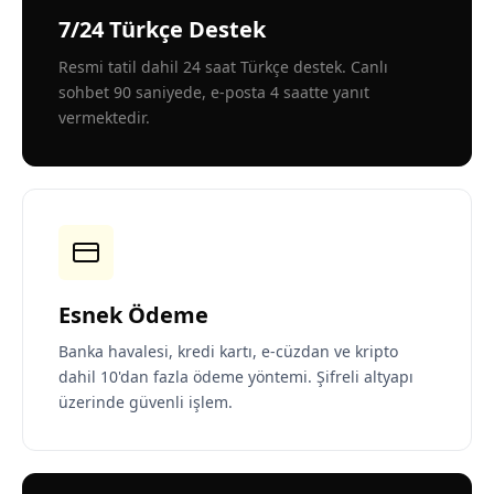
7/24 Türkçe Destek
Resmi tatil dahil 24 saat Türkçe destek. Canlı
sohbet 90 saniyede, e-posta 4 saatte yanıt
vermektedir.
Esnek Ödeme
Banka havalesi, kredi kartı, e-cüzdan ve kripto
dahil 10'dan fazla ödeme yöntemi. Şifreli altyapı
üzerinde güvenli işlem.