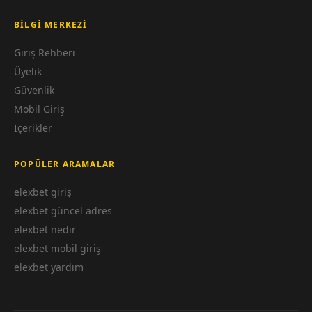
BILGI MERKEZI
Giriş Rehberi
Üyelik
Güvenlik
Mobil Giriş
İçerikler
POPÜLER ARAMALAR
elexbet giriş
elexbet güncel adres
elexbet nedir
elexbet mobil giriş
elexbet yardım