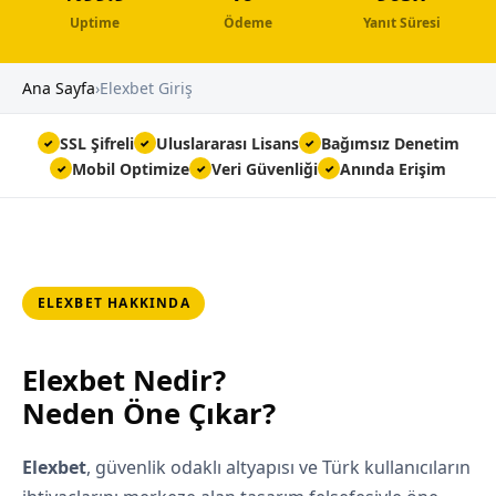
Uptime
Ödeme
Yanıt Süresi
Ana Sayfa
›
Elexbet Giriş
SSL Şifreli
Uluslararası Lisans
Bağımsız Denetim
✓
✓
✓
Mobil Optimize
Veri Güvenliği
Anında Erişim
✓
✓
✓
ELEXBET HAKKINDA
Elexbet Nedir?
Neden Öne Çıkar?
Elexbet
, güvenlik odaklı altyapısı ve Türk kullanıcıların