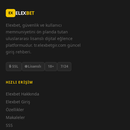
ELEX
BET
EX
Elexbet, güvenlik ve kullanıcı
memnuniyetini ön planda tutan
uluslararası lisanslı dijital eğlence
platformudur. tr.elexbetgir.com güncel
giriş rehberi.
🔒 SSL
🌐 Lisanslı
18+
7/24
HIZLI ERIŞIM
Elexbet Hakkında
Elexbet Giriş
Özellikler
Makaleler
SSS