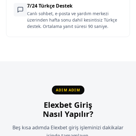
7/24 Türkçe Destek
Canlı sohbet, e-posta ve yardım merkezi
üzerinden hafta sonu dahil kesintisiz Türkçe
destek. Ortalama yanıt süresi 90 saniye.
ADIM ADIM
Elexbet Giriş
Nasıl Yapılır?
Beş kısa adımda Elexbet giriş işleminizi dakikalar
içinde tamamlayın.