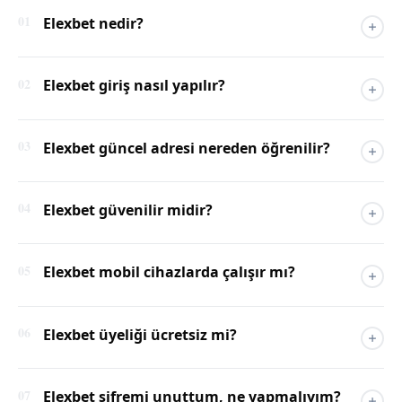
01
Elexbet nedir?
Elexbet, uluslararası lisans kapsamında faaliyet
02
Elexbet giriş nasıl yapılır?
gösteren, Türk kullanıcılara tam Türkçe arayüz ve 7/24
destek sunan dijital eğlence ve interaktif içerik
platformudur. Güvenlik odaklı altyapısı ve kesintisiz
tr.elexbetgir.com üzerinden doğrulanmış güncel
03
Elexbet güncel adresi nereden öğrenilir?
erişim altyapısıyla kullanıcı memnuniyetini öncelikli
Elexbet giriş adresini edinin. Adresi tarayıcınıza
hedef olarak benimseyen Elexbet, yıllar içinde güçlü
doğrudan yazın; URL'de kilit simgesi ve "https://"
bir üye tabanı oluşturmuştur.
olduğunu doğrulayın. Kullanıcı adı ve şifrenizi giriş
Elexbet güncel giriş adresi için tr.elexbetgir.com
04
Elexbet güvenilir midir?
formuna girin, Giriş butonuna tıklayın. 2FA aktifse
sayfasını düzenli olarak takip edin. Adres değişiklikleri
SMS ya da authenticator kodunuzu da girerek işlemi
anlık olarak güncellenmektedir. Arama motorlarından
tamamlayın.
ulaşılan sonuçlar her zaman resmi adres
Evet. Elexbet, uluslararası lisans çerçevesinde faaliyet
05
Elexbet mobil cihazlarda çalışır mı?
olmayabileceğinden, doğrulama için bu sayfayı
göstermekte olup bağımsız güvenlik denetimlerinden
kullanın ve adresi tarayıcınızda yer imi olarak
geçmektedir. 256-bit SSL şifreleme, TLS 1.3 protokolü
kaydedin.
ve yapay zeka destekli anomali tespiti, platformun
Evet. Elexbet'in 2026'da yenilenen duyarlı (responsive)
06
Elexbet üyeliği ücretsiz mi?
güvenlik standartlarını yüksek tutmaktadır.
arayüzü iOS ve Android'in tüm güncel sürümlerinde
sorunsuz çalışmaktadır. Ek uygulama indirmeye gerek
kalmadan mobil tarayıcıdan Elexbet giriş yapabilir,
Evet, Elexbet üyeliği tamamen ücretsizdir. Güncel
07
Elexbet şifremi unuttum, ne yapmalıyım?