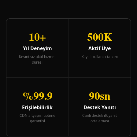
10+
500K
Yıl Deneyim
Aktif Üye
Kesintisiz aktif hizmet
Kayıtlı kullanıcı tabanı
süresi
%99.9
90sn
Erişilebilirlik
Destek Yanıtı
CDN altyapısı uptime
Canlı destek ilk yanıt
garantisi
ortalaması