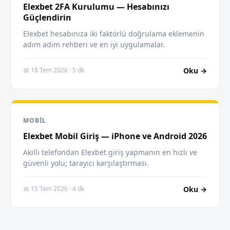
Elexbet 2FA Kurulumu — Hesabınızı
Güçlendirin
Elexbet hesabınıza iki faktörlü doğrulama eklemenin
adım adım rehberi ve en iyi uygulamalar.
Oku →
📅 18 Tem 2026 · 5 dk
MOBIL
Elexbet Mobil Giriş — iPhone ve Android 2026
Akıllı telefondan Elexbet giriş yapmanın en hızlı ve
güvenli yolu; tarayıcı karşılaştırması.
Oku →
📅 15 Tem 2026 · 4 dk