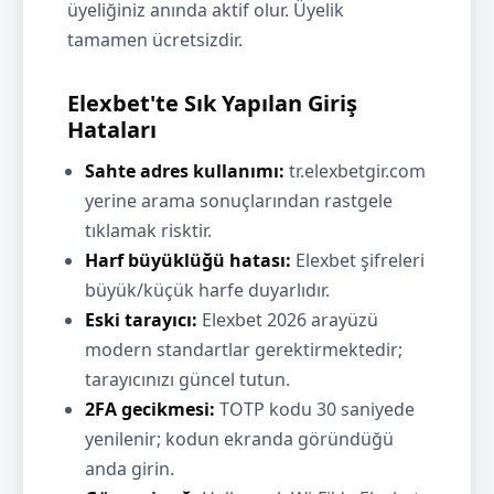
üyeliğiniz anında aktif olur. Üyelik
tamamen ücretsizdir.
Elexbet'te Sık Yapılan Giriş
Hataları
Sahte adres kullanımı:
tr.elexbetgir.com
yerine arama sonuçlarından rastgele
tıklamak risktir.
Harf büyüklüğü hatası:
Elexbet şifreleri
büyük/küçük harfe duyarlıdır.
Eski tarayıcı:
Elexbet 2026 arayüzü
modern standartlar gerektirmektedir;
tarayıcınızı güncel tutun.
2FA gecikmesi:
TOTP kodu 30 saniyede
yenilenir; kodun ekranda göründüğü
anda girin.