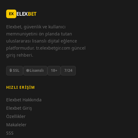
ELEX
BET
EX
Elexbet, güvenlik ve kullanıcı
memnuniyetini ön planda tutan
uluslararası lisanslı dijital eğlence
platformudur. tr.elexbetgir.com güncel
giriş rehberi.
🔒 SSL
🌐 Lisanslı
18+
7/24
HIZLI ERIŞIM
Elexbet Hakkında
Elexbet Giriş
Özellikler
Makaleler
SSS