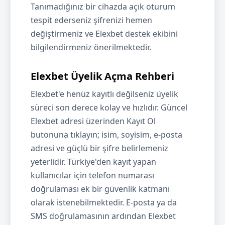
Tanımadığınız bir cihazda açık oturum
tespit ederseniz şifrenizi hemen
değiştirmeniz ve Elexbet destek ekibini
bilgilendirmeniz önerilmektedir.
Elexbet Üyelik Açma Rehberi
Elexbet'e henüz kayıtlı değilseniz üyelik
süreci son derece kolay ve hızlıdır. Güncel
Elexbet adresi üzerinden Kayıt Ol
butonuna tıklayın; isim, soyisim, e-posta
adresi ve güçlü bir şifre belirlemeniz
yeterlidir. Türkiye'den kayıt yapan
kullanıcılar için telefon numarası
doğrulaması ek bir güvenlik katmanı
olarak istenebilmektedir. E-posta ya da
SMS doğrulamasının ardından Elexbet