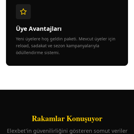
Üye Avantajları
Yeni üyelere hoş geldin paketi. Mevcut üyeler için
reload, sadakat ve sezon kampanyalarıyla
ödüllendirme sistemi.
Rakamlar Konuşuyor
Elexbet'in güvenilirliğini gösteren somut veriler