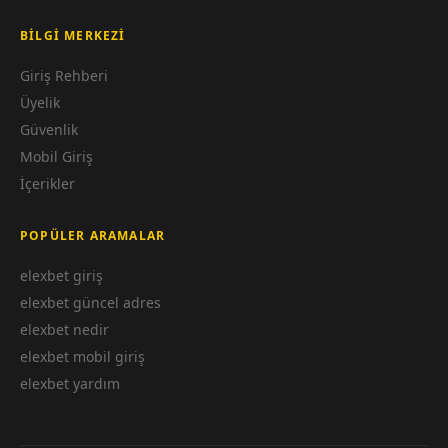
BILGI MERKEZI
Giriş Rehberi
Üyelik
Güvenlik
Mobil Giriş
İçerikler
POPÜLER ARAMALAR
elexbet giriş
elexbet güncel adres
elexbet nedir
elexbet mobil giriş
elexbet yardım