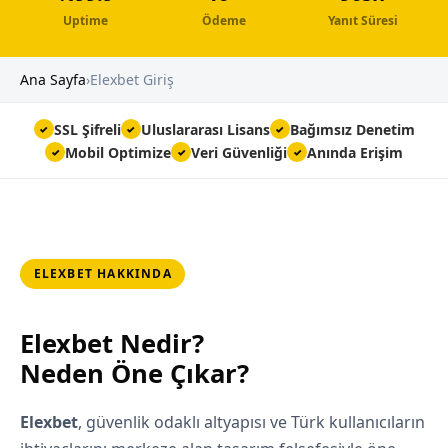
Uptime
Ödeme
Yanıt Süresi
Ana Sayfa
›
Elexbet Giriş
SSL Şifreli
Uluslararası Lisans
Bağımsız Denetim
✓
✓
✓
Mobil Optimize
Veri Güvenliği
Anında Erişim
✓
✓
✓
ELEXBET HAKKINDA
Elexbet Nedir?
Neden Öne Çıkar?
Elexbet
, güvenlik odaklı altyapısı ve Türk kullanıcıların