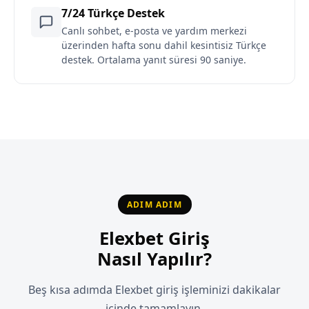
7/24 Türkçe Destek
Canlı sohbet, e-posta ve yardım merkezi
üzerinden hafta sonu dahil kesintisiz Türkçe
destek. Ortalama yanıt süresi 90 saniye.
ADIM ADIM
Elexbet Giriş
Nasıl Yapılır?
Beş kısa adımda Elexbet giriş işleminizi dakikalar
içinde tamamlayın.