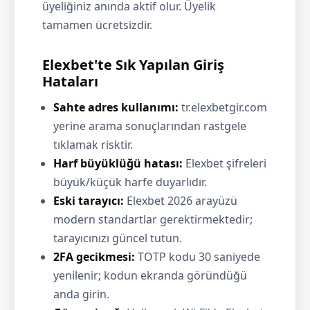
üyeliğiniz anında aktif olur. Üyelik
tamamen ücretsizdir.
Elexbet'te Sık Yapılan Giriş
Hataları
Sahte adres kullanımı:
tr.elexbetgir.com
yerine arama sonuçlarından rastgele
tıklamak risktir.
Harf büyüklüğü hatası:
Elexbet şifreleri
büyük/küçük harfe duyarlıdır.
Eski tarayıcı:
Elexbet 2026 arayüzü
modern standartlar gerektirmektedir;
tarayıcınızı güncel tutun.
2FA gecikmesi:
TOTP kodu 30 saniyede
yenilenir; kodun ekranda göründüğü
anda girin.