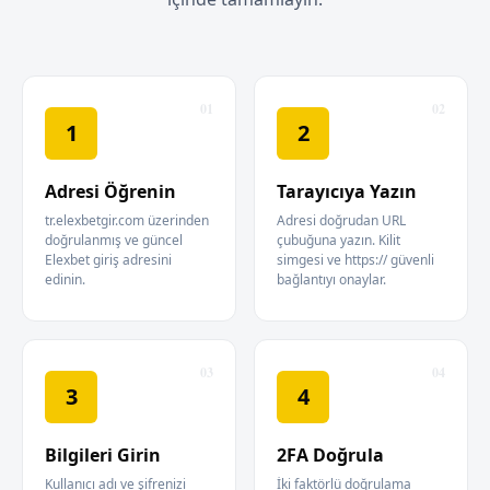
1
2
Adresi Öğrenin
Tarayıcıya Yazın
tr.elexbetgir.com üzerinden
Adresi doğrudan URL
doğrulanmış ve güncel
çubuğuna yazın. Kilit
Elexbet giriş adresini
simgesi ve https:// güvenli
edinin.
bağlantıyı onaylar.
3
4
Bilgileri Girin
2FA Doğrula
Kullanıcı adı ve şifrenizi
İki faktörlü doğrulama