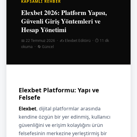
KAPSAMLI REHBER
Elexbet 2026: Platform Yapısı,
Güvenli Giriş Yöntemleri ve
Hesap Yönetimi
📅 22 Temmuz 2026 · ✍ Elexbet Editörü · ⏱ 11 dk
okuma · 🔄 Güncel
Elexbet Platformu: Yapı ve
Felsefe
Elexbet
, dijital platformlar arasında
kendine özgün bir yer edinmiş, kullanıcı
güvenliğini ve erişim kolaylığını ürün
felsefesinin merkezine yerleştirmiş bir