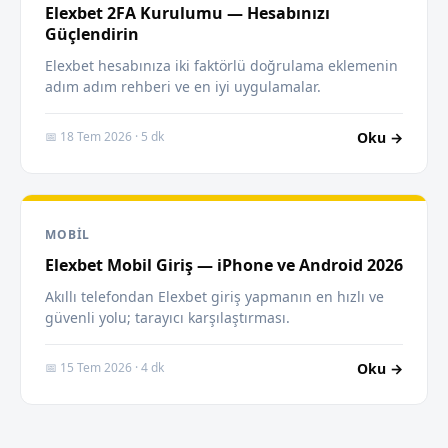
Elexbet 2FA Kurulumu — Hesabınızı
Güçlendirin
Elexbet hesabınıza iki faktörlü doğrulama eklemenin
adım adım rehberi ve en iyi uygulamalar.
Oku →
📅 18 Tem 2026 · 5 dk
MOBIL
Elexbet Mobil Giriş — iPhone ve Android 2026
Akıllı telefondan Elexbet giriş yapmanın en hızlı ve
güvenli yolu; tarayıcı karşılaştırması.
Oku →
📅 15 Tem 2026 · 4 dk