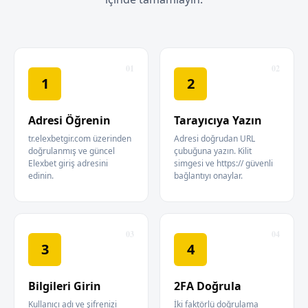
1
2
Adresi Öğrenin
Tarayıcıya Yazın
tr.elexbetgir.com üzerinden
Adresi doğrudan URL
doğrulanmış ve güncel
çubuğuna yazın. Kilit
Elexbet giriş adresini
simgesi ve https:// güvenli
edinin.
bağlantıyı onaylar.
3
4
Bilgileri Girin
2FA Doğrula
Kullanıcı adı ve şifrenizi
İki faktörlü doğrulama