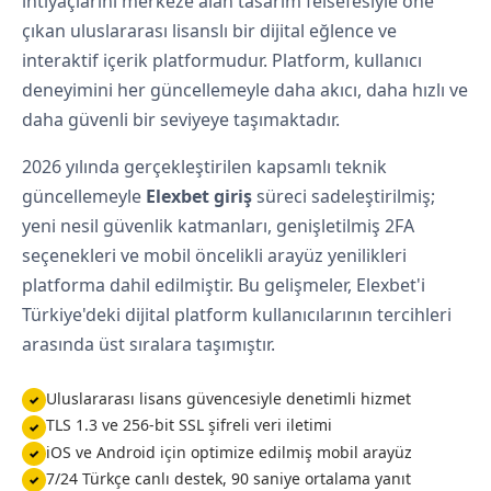
ihtiyaçlarını merkeze alan tasarım felsefesiyle öne
çıkan uluslararası lisanslı bir dijital eğlence ve
interaktif içerik platformudur. Platform, kullanıcı
deneyimini her güncellemeyle daha akıcı, daha hızlı ve
daha güvenli bir seviyeye taşımaktadır.
2026 yılında gerçekleştirilen kapsamlı teknik
güncellemeyle
Elexbet giriş
süreci sadeleştirilmiş;
yeni nesil güvenlik katmanları, genişletilmiş 2FA
seçenekleri ve mobil öncelikli arayüz yenilikleri
platforma dahil edilmiştir. Bu gelişmeler, Elexbet'i
Türkiye'deki dijital platform kullanıcılarının tercihleri
arasında üst sıralara taşımıştır.
Uluslararası lisans güvencesiyle denetimli hizmet
✓
TLS 1.3 ve 256-bit SSL şifreli veri iletimi
✓
iOS ve Android için optimize edilmiş mobil arayüz
✓
7/24 Türkçe canlı destek, 90 saniye ortalama yanıt
✓