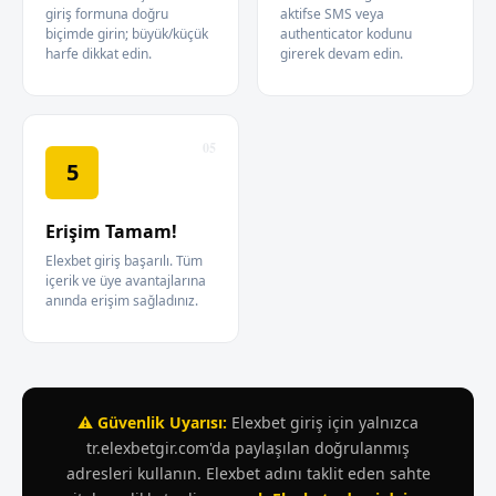
giriş formuna doğru
aktifse SMS veya
biçimde girin; büyük/küçük
authenticator kodunu
harfe dikkat edin.
girerek devam edin.
5
Erişim Tamam!
Elexbet giriş başarılı. Tüm
içerik ve üye avantajlarına
anında erişim sağladınız.
⚠ Güvenlik Uyarısı:
Elexbet giriş için yalnızca
tr.elexbetgir.com'da paylaşılan doğrulanmış
adresleri kullanın. Elexbet adını taklit eden sahte