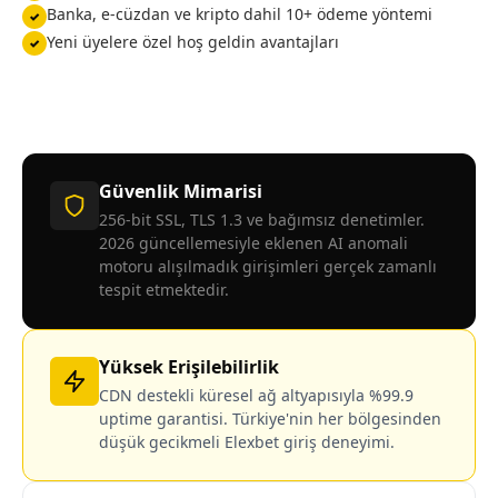
Banka, e-cüzdan ve kripto dahil 10+ ödeme yöntemi
✓
Yeni üyelere özel hoş geldin avantajları
✓
Güvenlik Mimarisi
256-bit SSL, TLS 1.3 ve bağımsız denetimler.
2026 güncellemesiyle eklenen AI anomali
motoru alışılmadık girişimleri gerçek zamanlı
tespit etmektedir.
Yüksek Erişilebilirlik
CDN destekli küresel ağ altyapısıyla %99.9
uptime garantisi. Türkiye'nin her bölgesinden
düşük gecikmeli Elexbet giriş deneyimi.