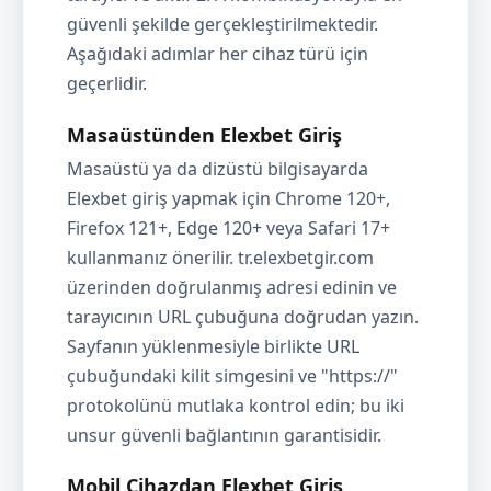
güvenli şekilde gerçekleştirilmektedir.
Aşağıdaki adımlar her cihaz türü için
geçerlidir.
Masaüstünden Elexbet Giriş
Masaüstü ya da dizüstü bilgisayarda
Elexbet giriş yapmak için Chrome 120+,
Firefox 121+, Edge 120+ veya Safari 17+
kullanmanız önerilir. tr.elexbetgir.com
üzerinden doğrulanmış adresi edinin ve
tarayıcının URL çubuğuna doğrudan yazın.
Sayfanın yüklenmesiyle birlikte URL
çubuğundaki kilit simgesini ve "https://"
protokolünü mutlaka kontrol edin; bu iki
unsur güvenli bağlantının garantisidir.
Mobil Cihazdan Elexbet Giriş