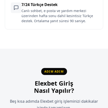
7/24 Türkçe Destek
Canlı sohbet, e-posta ve yardım merkezi
üzerinden hafta sonu dahil kesintisiz Türkçe
destek. Ortalama yanıt süresi 90 saniye.
ADIM ADIM
Elexbet Giriş
Nasıl Yapılır?
Beş kısa adımda Elexbet giriş işleminizi dakikalar
içinde tamamlayın.