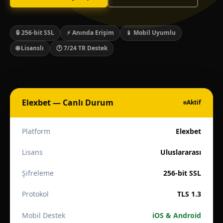
🔒 256-bit SSL
⚡ Anında Erişim
📱 Mobil Uyumlu
🌐 Lisanslı
🕐 7/24 TR Destek
Elexbet — Canlı Durum
Aktif
Platform
Elexbet
Lisans
Uluslararası
Şifreleme
256-bit SSL
Protokol
TLS 1.3
Mobil Destek
iOS & Android