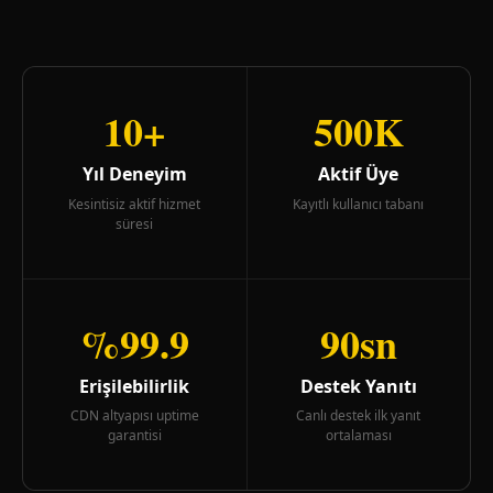
10+
500K
Yıl Deneyim
Aktif Üye
Kesintisiz aktif hizmet
Kayıtlı kullanıcı tabanı
süresi
%99.9
90sn
Erişilebilirlik
Destek Yanıtı
CDN altyapısı uptime
Canlı destek ilk yanıt
garantisi
ortalaması