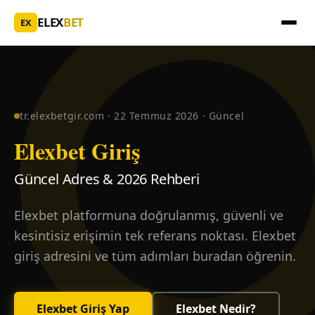
ELEX
BET
EX
tr.elexbetgir.com · 22 Temmuz 2026 · Güncel
Elexbet Giriş
Güncel Adres & 2026 Rehberi
Elexbet platformuna doğrulanmış, güvenli ve
kesintisiz erişimin tek referans noktası. Elexbet
giriş adresini ve tüm adımları buradan öğrenin.
Elexbet Giriş Yap
Elexbet Nedir?