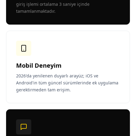
giriş işlemi ortalama 3 saniye içinde
tamamlanmaktadır.
Mobil Deneyim
2026'da yenilenen duyarlı arayüz; iOS ve
Android'in tüm güncel sürümlerinde ek uygulama
gerektirmeden tam erişim.