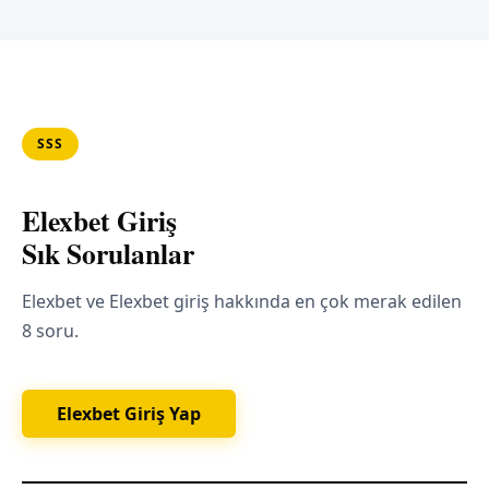
SSS
Elexbet Giriş
Sık Sorulanlar
Elexbet ve Elexbet giriş hakkında en çok merak edilen
8 soru.
Elexbet Giriş Yap