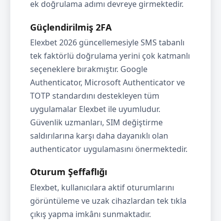
ek doğrulama adımı devreye girmektedir.
Güçlendirilmiş 2FA
Elexbet 2026 güncellemesiyle SMS tabanlı
tek faktörlü doğrulama yerini çok katmanlı
seçeneklere bırakmıştır. Google
Authenticator, Microsoft Authenticator ve
TOTP standardını destekleyen tüm
uygulamalar Elexbet ile uyumludur.
Güvenlik uzmanları, SIM değiştirme
saldırılarına karşı daha dayanıklı olan
authenticator uygulamasını önermektedir.
Oturum Şeffaflığı
Elexbet, kullanıcılara aktif oturumlarını
görüntüleme ve uzak cihazlardan tek tıkla
çıkış yapma imkânı sunmaktadır.