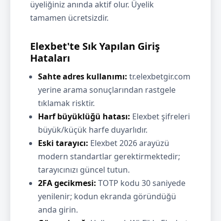
üyeliğiniz anında aktif olur. Üyelik
tamamen ücretsizdir.
Elexbet'te Sık Yapılan Giriş
Hataları
Sahte adres kullanımı:
tr.elexbetgir.com
yerine arama sonuçlarından rastgele
tıklamak risktir.
Harf büyüklüğü hatası:
Elexbet şifreleri
büyük/küçük harfe duyarlıdır.
Eski tarayıcı:
Elexbet 2026 arayüzü
modern standartlar gerektirmektedir;
tarayıcınızı güncel tutun.
2FA gecikmesi:
TOTP kodu 30 saniyede
yenilenir; kodun ekranda göründüğü
anda girin.