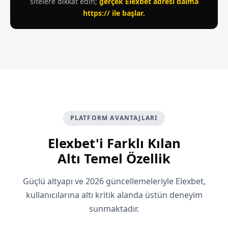
sitelere dikkat edin;
gerçek Elexbet adresi daima
https:// ile başlar.
PLATFORM AVANTAJLARI
Elexbet'i Farklı Kılan
Altı Temel Özellik
Güçlü altyapı ve 2026 güncellemeleriyle Elexbet,
kullanıcılarına altı kritik alanda üstün deneyim
sunmaktadır.