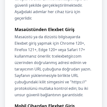
güvenli şekilde gerçekleştirilmektedir.
Aşağıdaki adımlar her cihaz türü için
geçerlidir.
Masaüstünden Elexbet Giriş
Masaüstü ya da dizüstü bilgisayarda
Elexbet giriş yapmak için Chrome 120+,
Firefox 121+, Edge 120+ veya Safari 17+
kullanmanız önerilir. tr.elexbetgir.com
üzerinden doğrulanmış adresi edinin ve
tarayıcının URL çubuğuna doğrudan yazın.
Sayfanın yüklenmesiyle birlikte URL
çubuğundaki kilit simgesini ve "https://"
protokolünü mutlaka kontrol edin; bu iki
unsur güvenli bağlantının garantisidir.
Mobil Cihazdan Elexbet Giriş