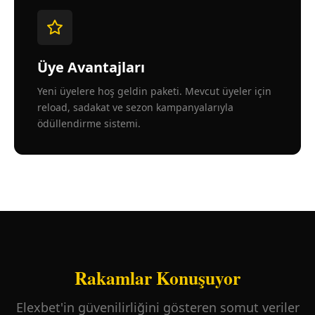
Üye Avantajları
Yeni üyelere hoş geldin paketi. Mevcut üyeler için
reload, sadakat ve sezon kampanyalarıyla
ödüllendirme sistemi.
Rakamlar Konuşuyor
Elexbet'in güvenilirliğini gösteren somut veriler