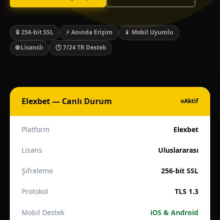
🔒 256-bit SSL
⚡ Anında Erişim
📱 Mobil Uyumlu
🌐 Lisanslı
🕐 7/24 TR Destek
Elexbet — Canlı Durum
Aktif
Platform
Elexbet
Lisans
Uluslararası
Şifreleme
256-bit SSL
Protokol
TLS 1.3
Mobil Destek
iOS & Android