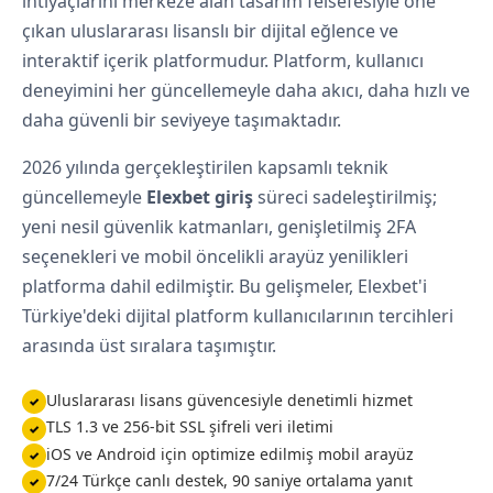
ihtiyaçlarını merkeze alan tasarım felsefesiyle öne
çıkan uluslararası lisanslı bir dijital eğlence ve
interaktif içerik platformudur. Platform, kullanıcı
deneyimini her güncellemeyle daha akıcı, daha hızlı ve
daha güvenli bir seviyeye taşımaktadır.
2026 yılında gerçekleştirilen kapsamlı teknik
güncellemeyle
Elexbet giriş
süreci sadeleştirilmiş;
yeni nesil güvenlik katmanları, genişletilmiş 2FA
seçenekleri ve mobil öncelikli arayüz yenilikleri
platforma dahil edilmiştir. Bu gelişmeler, Elexbet'i
Türkiye'deki dijital platform kullanıcılarının tercihleri
arasında üst sıralara taşımıştır.
Uluslararası lisans güvencesiyle denetimli hizmet
✓
TLS 1.3 ve 256-bit SSL şifreli veri iletimi
✓
iOS ve Android için optimize edilmiş mobil arayüz
✓
7/24 Türkçe canlı destek, 90 saniye ortalama yanıt
✓