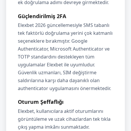
ek doğrulama adımı devreye girmektedir.
Güçlendirilmiş 2FA
Elexbet 2026 güncellemesiyle SMS tabanlı
tek faktörlü doğrulama yerini çok katmanlı
seçeneklere bırakmıştır. Google
Authenticator, Microsoft Authenticator ve
TOTP standardını destekleyen tüm
uygulamalar Elexbet ile uyumludur.
Güvenlik uzmanları, SIM değiştirme
saldırılarına karşı daha dayanıklı olan
authenticator uygulamasını önermektedir.
Oturum Şeffaflığı
Elexbet, kullanıcılara aktif oturumlarını
görüntüleme ve uzak cihazlardan tek tıkla
çıkış yapma imkânı sunmaktadır.