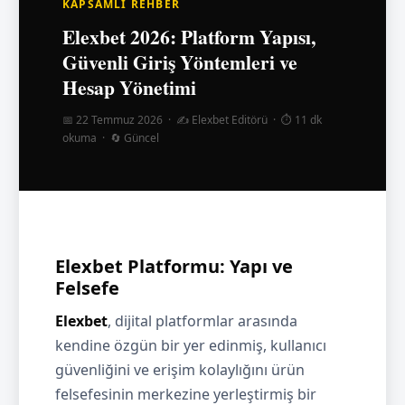
KAPSAMLI REHBER
Elexbet 2026: Platform Yapısı,
Güvenli Giriş Yöntemleri ve
Hesap Yönetimi
📅 22 Temmuz 2026 · ✍ Elexbet Editörü · ⏱ 11 dk
okuma · 🔄 Güncel
Elexbet Platformu: Yapı ve
Felsefe
Elexbet
, dijital platformlar arasında
kendine özgün bir yer edinmiş, kullanıcı
güvenliğini ve erişim kolaylığını ürün
felsefesinin merkezine yerleştirmiş bir