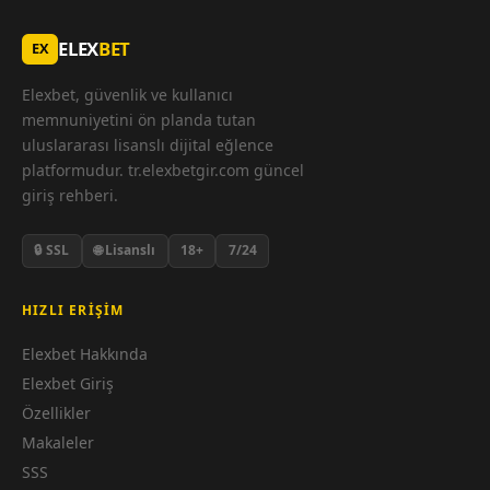
ELEX
BET
EX
Elexbet, güvenlik ve kullanıcı
memnuniyetini ön planda tutan
uluslararası lisanslı dijital eğlence
platformudur. tr.elexbetgir.com güncel
giriş rehberi.
🔒 SSL
🌐 Lisanslı
18+
7/24
HIZLI ERIŞIM
Elexbet Hakkında
Elexbet Giriş
Özellikler
Makaleler
SSS