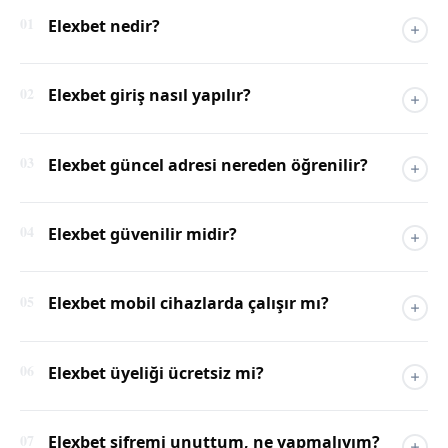
01
Elexbet nedir?
Elexbet, uluslararası lisans kapsamında faaliyet
02
Elexbet giriş nasıl yapılır?
gösteren, Türk kullanıcılara tam Türkçe arayüz ve 7/24
destek sunan dijital eğlence ve interaktif içerik
platformudur. Güvenlik odaklı altyapısı ve kesintisiz
tr.elexbetgir.com üzerinden doğrulanmış güncel
03
Elexbet güncel adresi nereden öğrenilir?
erişim altyapısıyla kullanıcı memnuniyetini öncelikli
Elexbet giriş adresini edinin. Adresi tarayıcınıza
hedef olarak benimseyen Elexbet, yıllar içinde güçlü
doğrudan yazın; URL'de kilit simgesi ve "https://"
bir üye tabanı oluşturmuştur.
olduğunu doğrulayın. Kullanıcı adı ve şifrenizi giriş
Elexbet güncel giriş adresi için tr.elexbetgir.com
04
Elexbet güvenilir midir?
formuna girin, Giriş butonuna tıklayın. 2FA aktifse
sayfasını düzenli olarak takip edin. Adres değişiklikleri
SMS ya da authenticator kodunuzu da girerek işlemi
anlık olarak güncellenmektedir. Arama motorlarından
tamamlayın.
ulaşılan sonuçlar her zaman resmi adres
Evet. Elexbet, uluslararası lisans çerçevesinde faaliyet
05
Elexbet mobil cihazlarda çalışır mı?
olmayabileceğinden, doğrulama için bu sayfayı
göstermekte olup bağımsız güvenlik denetimlerinden
kullanın ve adresi tarayıcınızda yer imi olarak
geçmektedir. 256-bit SSL şifreleme, TLS 1.3 protokolü
kaydedin.
ve yapay zeka destekli anomali tespiti, platformun
Evet. Elexbet'in 2026'da yenilenen duyarlı (responsive)
06
Elexbet üyeliği ücretsiz mi?
güvenlik standartlarını yüksek tutmaktadır.
arayüzü iOS ve Android'in tüm güncel sürümlerinde
sorunsuz çalışmaktadır. Ek uygulama indirmeye gerek
kalmadan mobil tarayıcıdan Elexbet giriş yapabilir,
Evet, Elexbet üyeliği tamamen ücretsizdir. Güncel
07
Elexbet şifremi unuttum, ne yapmalıyım?