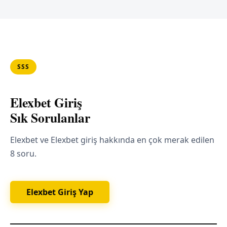
SSS
Elexbet Giriş
Sık Sorulanlar
Elexbet ve Elexbet giriş hakkında en çok merak edilen
8 soru.
Elexbet Giriş Yap