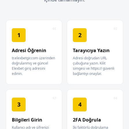
1
2
Adresi Öğrenin
Tarayıcıya Yazın
tr.elexbetgir.com üzerinden
Adresi doğrudan URL
doğrulanmış ve güncel
çubuğuna yazın. Kilit
Elexbet giriş adresini
simgesi ve https:// güvenli
edinin.
bağlantıyı onaylar.
3
4
Bilgileri Girin
2FA Doğrula
Kullanıcı adı ve şifrenizi
İki faktörlü doğrulama