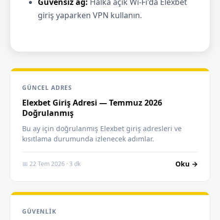
Güvensiz ağ:
Halka açık Wi-Fi'da Elexbet
giriş yaparken VPN kullanın.
GÜNCEL ADRES
Elexbet Giriş Adresi — Temmuz 2026
Doğrulanmış
Bu ay için doğrulanmış Elexbet giriş adresleri ve
kısıtlama durumunda izlenecek adımlar.
Oku →
📅 22 Tem 2026 · 3 dk
GÜVENLIK