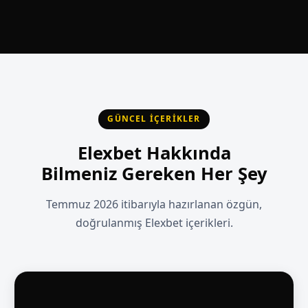
GÜNCEL İÇERIKLER
Elexbet Hakkında
Bilmeniz Gereken Her Şey
Temmuz 2026 itibarıyla hazırlanan özgün,
doğrulanmış Elexbet içerikleri.