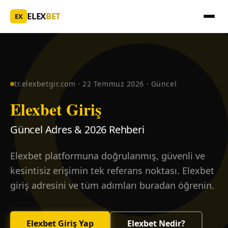
ELEX
BET
EX
tr.elexbetgir.com · 22 Temmuz 2026 · Güncel
Elexbet Giriş
Güncel Adres & 2026 Rehberi
Elexbet platformuna doğrulanmış, güvenli ve
kesintisiz erişimin tek referans noktası. Elexbet
giriş adresini ve tüm adımları buradan öğrenin.
Elexbet Giriş Yap
Elexbet Nedir?