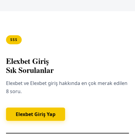
SSS
Elexbet Giriş
Sık Sorulanlar
Elexbet ve Elexbet giriş hakkında en çok merak edilen
8 soru.
Elexbet Giriş Yap