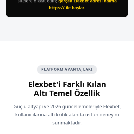
sitelere dikkat edin;
gerçek Elexbet adresi daima
https:// ile başlar.
PLATFORM AVANTAJLARI
Elexbet'i Farklı Kılan
Altı Temel Özellik
Güçlü altyapı ve 2026 güncellemeleriyle Elexbet,
kullanıcılarına altı kritik alanda üstün deneyim
sunmaktadır.