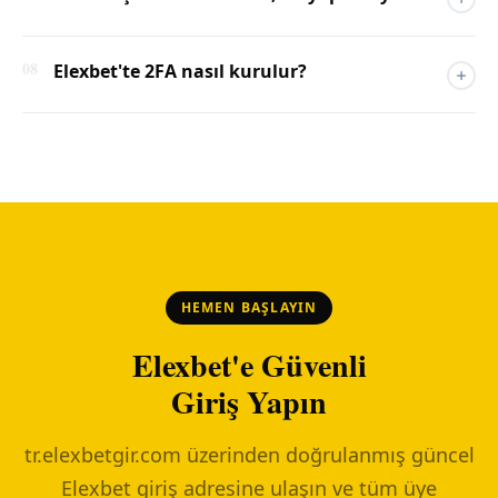
tüm özelliklere erişebilirsiniz.
adres üzerinden Kayıt Ol butonuna tıklayın, formu
doldurun ve e-posta veya SMS doğrulamasını
tamamlayın. Hesabınız hemen aktif olur ve hoş geldin
Elexbet giriş ekranındaki "Şifremi Unuttum"
08
Elexbet'te 2FA nasıl kurulur?
avantajlarına anında kavuşursunuz.
bağlantısına tıklayın. Üyelik e-posta adresinize
sıfırlama bağlantısı gönderilecektir. Bağlantı 15 dakika
geçerlidir. E-posta gelmezse spam klasörünüzü
Elexbet hesabınıza giriş yapın, sağ üstteki profil
kontrol edin; sorun devam ederse Elexbet canlı
menüsünden Güvenlik Ayarları'na gidin ve İki Faktörlü
desteğe başvurun.
Doğrulama seçeneğini aktif hale getirin. SMS veya
authenticator uygulama seçeneklerinden birini tercih
edin. SMS'e kıyasla authenticator uygulaması (Google,
Microsoft) SIM swap saldırılarına karşı çok daha
güvenlidir.
HEMEN BAŞLAYIN
Elexbet'e Güvenli
Giriş Yapın
tr.elexbetgir.com üzerinden doğrulanmış güncel
Elexbet giriş adresine ulaşın ve tüm üye