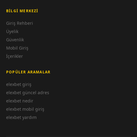
BILGI MERKEZI
Giriş Rehberi
Üyelik
Güvenlik
Mobil Giriş
İçerikler
POPÜLER ARAMALAR
elexbet giriş
elexbet güncel adres
elexbet nedir
elexbet mobil giriş
elexbet yardım