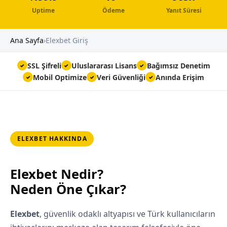
Uptime
Ödeme
Yanıt Süresi
Ana Sayfa
›
Elexbet Giriş
SSL Şifreli
Uluslararası Lisans
Bağımsız Denetim
✓
✓
✓
Mobil Optimize
Veri Güvenliği
Anında Erişim
✓
✓
✓
ELEXBET HAKKINDA
Elexbet Nedir?
Neden Öne Çıkar?
Elexbet
, güvenlik odaklı altyapısı ve Türk kullanıcıların