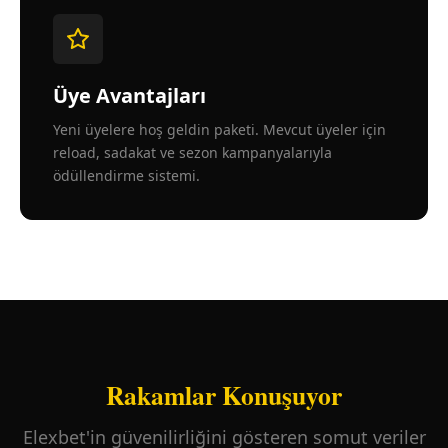
Üye Avantajları
Yeni üyelere hoş geldin paketi. Mevcut üyeler için
reload, sadakat ve sezon kampanyalarıyla
ödüllendirme sistemi.
Rakamlar Konuşuyor
Elexbet'in güvenilirliğini gösteren somut veriler