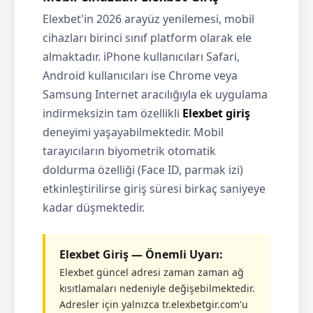
Elexbet'in 2026 arayüz yenilemesi, mobil
cihazları birinci sınıf platform olarak ele
almaktadır. iPhone kullanıcıları Safari,
Android kullanıcıları ise Chrome veya
Samsung Internet aracılığıyla ek uygulama
indirmeksizin tam özellikli
Elexbet giriş
deneyimi yaşayabilmektedir. Mobil
tarayıcıların biyometrik otomatik
doldurma özelliği (Face ID, parmak izi)
etkinleştirilirse giriş süresi birkaç saniyeye
kadar düşmektedir.
Elexbet Giriş — Önemli Uyarı:
Elexbet güncel adresi zaman zaman ağ
kısıtlamaları nedeniyle değişebilmektedir.
Adresler için yalnızca tr.elexbetgir.com'u