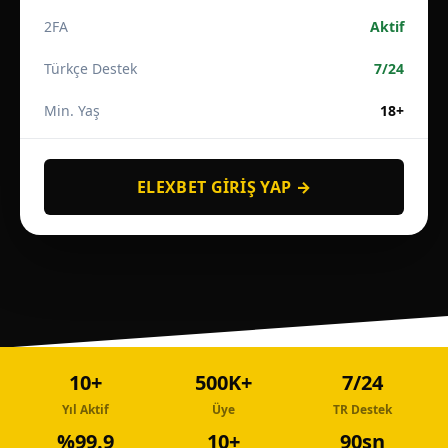
2FA
Aktif
Türkçe Destek
7/24
Min. Yaş
18+
ELEXBET GİRİŞ YAP →
10+
500K+
7/24
Yıl Aktif
Üye
TR Destek
%99.9
10+
90sn