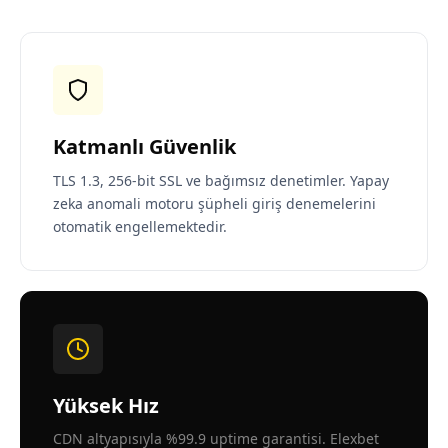
Katmanlı Güvenlik
TLS 1.3, 256-bit SSL ve bağımsız denetimler. Yapay
zeka anomali motoru şüpheli giriş denemelerini
otomatik engellemektedir.
Yüksek Hız
CDN altyapısıyla %99.9 uptime garantisi. Elexbet