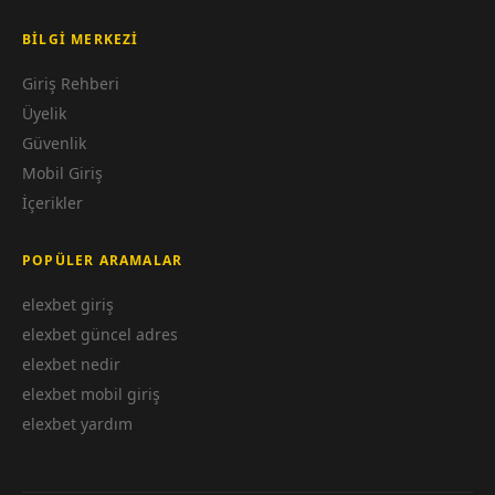
BILGI MERKEZI
Giriş Rehberi
Üyelik
Güvenlik
Mobil Giriş
İçerikler
POPÜLER ARAMALAR
elexbet giriş
elexbet güncel adres
elexbet nedir
elexbet mobil giriş
elexbet yardım