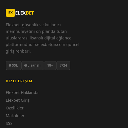
ELEX
BET
EX
Elexbet, güvenlik ve kullanıcı
memnuniyetini ön planda tutan
uluslararası lisanslı dijital eğlence
platformudur. tr.elexbetgir.com güncel
giriş rehberi.
🔒 SSL
🌐 Lisanslı
18+
7/24
HIZLI ERIŞIM
Elexbet Hakkında
Elexbet Giriş
Özellikler
Makaleler
SSS