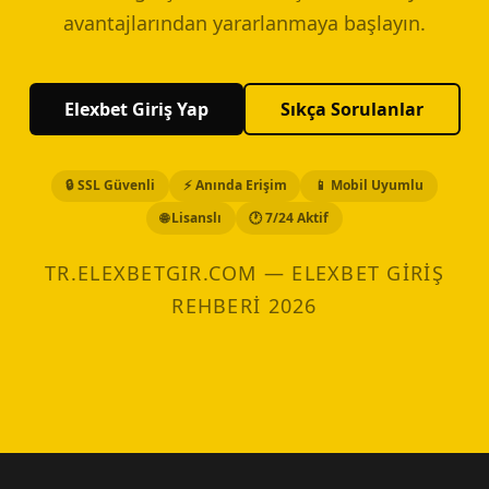
avantajlarından yararlanmaya başlayın.
Elexbet Giriş Yap
Sıkça Sorulanlar
🔒 SSL Güvenli
⚡ Anında Erişim
📱 Mobil Uyumlu
🌐 Lisanslı
🕐 7/24 Aktif
TR.ELEXBETGIR.COM — ELEXBET GİRİŞ
REHBERİ 2026