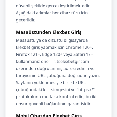
güvenli şekilde gerçekleştirilmektedir.
Aşağıdaki adımlar her cihaz türü için
geçerlidir.
Masaüstünden Elexbet Giriş
Masaüstü ya da dizüstü bilgisayarda
Elexbet giriş yapmak için Chrome 120+,
Firefox 121+, Edge 120+ veya Safari 17+
kullanmanız önerilir. tr.elexbetgir.com
üzerinden doğrulanmış adresi edinin ve
tarayıcının URL çubuğuna doğrudan yazın.
Sayfanın yüklenmesiyle birlikte URL
çubuğundaki kilit simgesini ve "https://"
protokolünü mutlaka kontrol edin; bu iki
unsur güvenli bağlantının garantisidir.
Mobil Cihazdan Elexbet Giriş