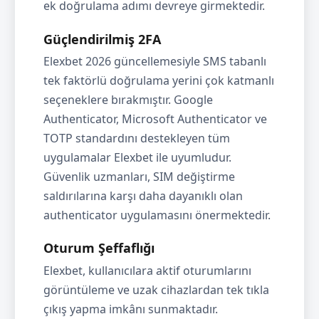
ek doğrulama adımı devreye girmektedir.
Güçlendirilmiş 2FA
Elexbet 2026 güncellemesiyle SMS tabanlı
tek faktörlü doğrulama yerini çok katmanlı
seçeneklere bırakmıştır. Google
Authenticator, Microsoft Authenticator ve
TOTP standardını destekleyen tüm
uygulamalar Elexbet ile uyumludur.
Güvenlik uzmanları, SIM değiştirme
saldırılarına karşı daha dayanıklı olan
authenticator uygulamasını önermektedir.
Oturum Şeffaflığı
Elexbet, kullanıcılara aktif oturumlarını
görüntüleme ve uzak cihazlardan tek tıkla
çıkış yapma imkânı sunmaktadır.