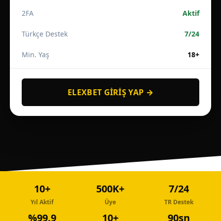
2FA
Aktif
Türkçe Destek
7/24
Min. Yaş
18+
ELEXBET GİRİŞ YAP →
10+
500K+
7/24
Yıl Aktif
Üye
TR Destek
%99.9
10+
90sn