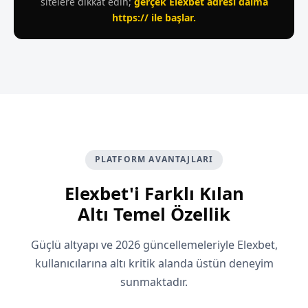
sitelere dikkat edin;
gerçek Elexbet adresi daima
https:// ile başlar.
PLATFORM AVANTAJLARI
Elexbet'i Farklı Kılan
Altı Temel Özellik
Güçlü altyapı ve 2026 güncellemeleriyle Elexbet,
kullanıcılarına altı kritik alanda üstün deneyim
sunmaktadır.