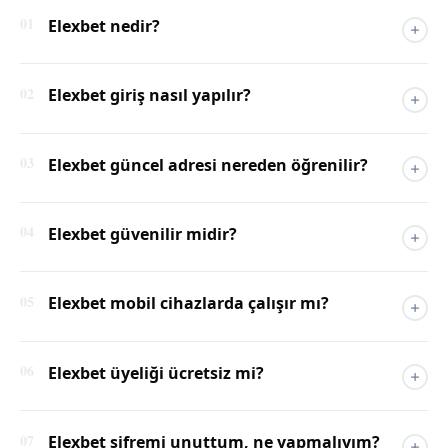
01
Elexbet nedir?
Elexbet, uluslararası lisans kapsamında faaliyet
02
Elexbet giriş nasıl yapılır?
gösteren, Türk kullanıcılara tam Türkçe arayüz ve 7/24
destek sunan dijital eğlence ve interaktif içerik
platformudur. Güvenlik odaklı altyapısı ve kesintisiz
tr.elexbetgir.com üzerinden doğrulanmış güncel
03
Elexbet güncel adresi nereden öğrenilir?
erişim altyapısıyla kullanıcı memnuniyetini öncelikli
Elexbet giriş adresini edinin. Adresi tarayıcınıza
hedef olarak benimseyen Elexbet, yıllar içinde güçlü
doğrudan yazın; URL'de kilit simgesi ve "https://"
bir üye tabanı oluşturmuştur.
olduğunu doğrulayın. Kullanıcı adı ve şifrenizi giriş
Elexbet güncel giriş adresi için tr.elexbetgir.com
04
Elexbet güvenilir midir?
formuna girin, Giriş butonuna tıklayın. 2FA aktifse
sayfasını düzenli olarak takip edin. Adres değişiklikleri
SMS ya da authenticator kodunuzu da girerek işlemi
anlık olarak güncellenmektedir. Arama motorlarından
tamamlayın.
ulaşılan sonuçlar her zaman resmi adres
Evet. Elexbet, uluslararası lisans çerçevesinde faaliyet
05
Elexbet mobil cihazlarda çalışır mı?
olmayabileceğinden, doğrulama için bu sayfayı
göstermekte olup bağımsız güvenlik denetimlerinden
kullanın ve adresi tarayıcınızda yer imi olarak
geçmektedir. 256-bit SSL şifreleme, TLS 1.3 protokolü
kaydedin.
ve yapay zeka destekli anomali tespiti, platformun
Evet. Elexbet'in 2026'da yenilenen duyarlı (responsive)
06
Elexbet üyeliği ücretsiz mi?
güvenlik standartlarını yüksek tutmaktadır.
arayüzü iOS ve Android'in tüm güncel sürümlerinde
sorunsuz çalışmaktadır. Ek uygulama indirmeye gerek
kalmadan mobil tarayıcıdan Elexbet giriş yapabilir,
Evet, Elexbet üyeliği tamamen ücretsizdir. Güncel
07
Elexbet şifremi unuttum, ne yapmalıyım?