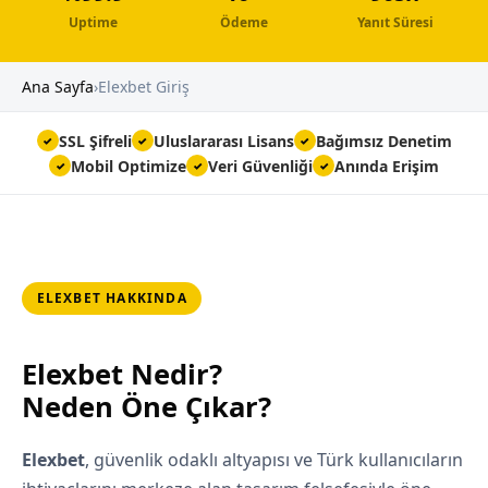
Uptime
Ödeme
Yanıt Süresi
Ana Sayfa
›
Elexbet Giriş
SSL Şifreli
Uluslararası Lisans
Bağımsız Denetim
✓
✓
✓
Mobil Optimize
Veri Güvenliği
Anında Erişim
✓
✓
✓
ELEXBET HAKKINDA
Elexbet Nedir?
Neden Öne Çıkar?
Elexbet
, güvenlik odaklı altyapısı ve Türk kullanıcıların