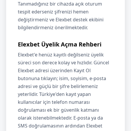
Tanımadığınız bir cihazda açık oturum
tespit ederseniz şifrenizi hemen
değiştirmeniz ve Elexbet destek ekibini
bilgilendirmeniz önerilmektedir.
Elexbet Üyelik Açma Rehberi
Elexbet'e henüz kayıtlı değilseniz üyelik
süreci son derece kolay ve hızlıdır. Güncel
Elexbet adresi üzerinden Kayıt Ol
butonuna tıklayın; isim, soyisim, e-posta
adresi ve güçlü bir şifre belirlemeniz
yeterlidir. Türkiye'den kayıt yapan
kullanıcılar için telefon numarası
doğrulaması ek bir güvenlik katmanı
olarak istenebilmektedir. E-posta ya da
SMS doğrulamasının ardından Elexbet