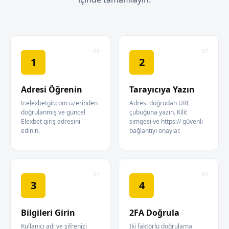
1
2
Adresi Öğrenin
Tarayıcıya Yazın
tr.elexbetgir.com üzerinden
Adresi doğrudan URL
doğrulanmış ve güncel
çubuğuna yazın. Kilit
Elexbet giriş adresini
simgesi ve https:// güvenli
edinin.
bağlantıyı onaylar.
3
4
Bilgileri Girin
2FA Doğrula
Kullanıcı adı ve şifrenizi
İki faktörlü doğrulama