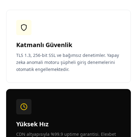
Katmanlı Güvenlik
TLS 1.3, 256-bit SSL ve bağımsız denetimler. Yapay
zeka anomali motoru şüpheli giriş denemelerini
otomatik engellemektedir.
Yüksek Hız
CDN altyapısıyla %99.9 uptime garantisi. Elexbet