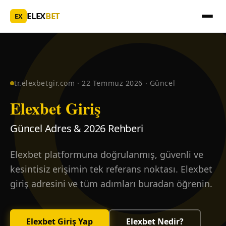
ELEX
BET
EX
tr.elexbetgir.com · 22 Temmuz 2026 · Güncel
Elexbet Giriş
Güncel Adres & 2026 Rehberi
Elexbet platformuna doğrulanmış, güvenli ve
kesintisiz erişimin tek referans noktası. Elexbet
giriş adresini ve tüm adımları buradan öğrenin.
Elexbet Giriş Yap
Elexbet Nedir?