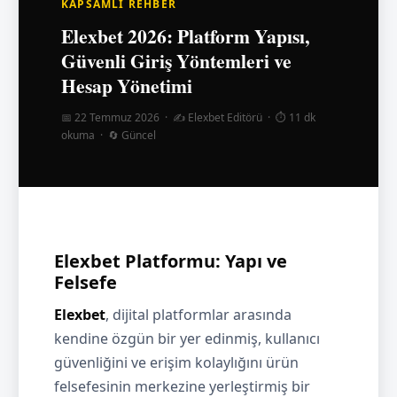
KAPSAMLI REHBER
Elexbet 2026: Platform Yapısı,
Güvenli Giriş Yöntemleri ve
Hesap Yönetimi
📅 22 Temmuz 2026 · ✍ Elexbet Editörü · ⏱ 11 dk
okuma · 🔄 Güncel
Elexbet Platformu: Yapı ve
Felsefe
Elexbet
, dijital platformlar arasında
kendine özgün bir yer edinmiş, kullanıcı
güvenliğini ve erişim kolaylığını ürün
felsefesinin merkezine yerleştirmiş bir