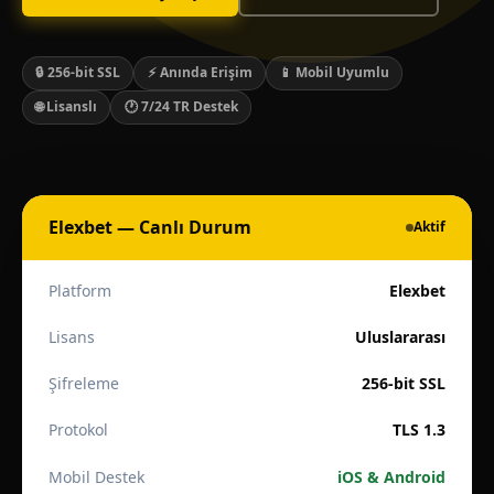
🔒 256-bit SSL
⚡ Anında Erişim
📱 Mobil Uyumlu
🌐 Lisanslı
🕐 7/24 TR Destek
Elexbet — Canlı Durum
Aktif
Platform
Elexbet
Lisans
Uluslararası
Şifreleme
256-bit SSL
Protokol
TLS 1.3
Mobil Destek
iOS & Android