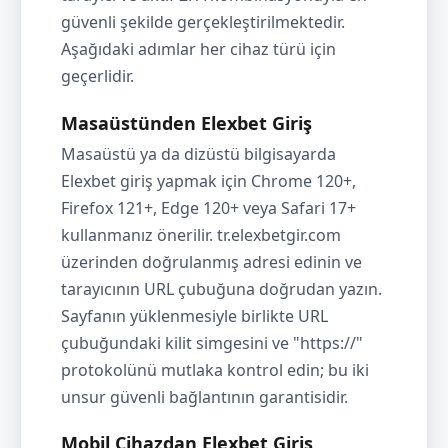
güvenli şekilde gerçekleştirilmektedir.
Aşağıdaki adımlar her cihaz türü için
geçerlidir.
Masaüstünden Elexbet Giriş
Masaüstü ya da dizüstü bilgisayarda
Elexbet giriş yapmak için Chrome 120+,
Firefox 121+, Edge 120+ veya Safari 17+
kullanmanız önerilir. tr.elexbetgir.com
üzerinden doğrulanmış adresi edinin ve
tarayıcının URL çubuğuna doğrudan yazın.
Sayfanın yüklenmesiyle birlikte URL
çubuğundaki kilit simgesini ve "https://"
protokolünü mutlaka kontrol edin; bu iki
unsur güvenli bağlantının garantisidir.
Mobil Cihazdan Elexbet Giriş