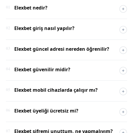
01
Elexbet nedir?
Elexbet, uluslararası lisans kapsamında faaliyet
02
Elexbet giriş nasıl yapılır?
gösteren, Türk kullanıcılara tam Türkçe arayüz ve 7/24
destek sunan dijital eğlence ve interaktif içerik
platformudur. Güvenlik odaklı altyapısı ve kesintisiz
tr.elexbetgir.com üzerinden doğrulanmış güncel
03
Elexbet güncel adresi nereden öğrenilir?
erişim altyapısıyla kullanıcı memnuniyetini öncelikli
Elexbet giriş adresini edinin. Adresi tarayıcınıza
hedef olarak benimseyen Elexbet, yıllar içinde güçlü
doğrudan yazın; URL'de kilit simgesi ve "https://"
bir üye tabanı oluşturmuştur.
olduğunu doğrulayın. Kullanıcı adı ve şifrenizi giriş
Elexbet güncel giriş adresi için tr.elexbetgir.com
04
Elexbet güvenilir midir?
formuna girin, Giriş butonuna tıklayın. 2FA aktifse
sayfasını düzenli olarak takip edin. Adres değişiklikleri
SMS ya da authenticator kodunuzu da girerek işlemi
anlık olarak güncellenmektedir. Arama motorlarından
tamamlayın.
ulaşılan sonuçlar her zaman resmi adres
Evet. Elexbet, uluslararası lisans çerçevesinde faaliyet
05
Elexbet mobil cihazlarda çalışır mı?
olmayabileceğinden, doğrulama için bu sayfayı
göstermekte olup bağımsız güvenlik denetimlerinden
kullanın ve adresi tarayıcınızda yer imi olarak
geçmektedir. 256-bit SSL şifreleme, TLS 1.3 protokolü
kaydedin.
ve yapay zeka destekli anomali tespiti, platformun
Evet. Elexbet'in 2026'da yenilenen duyarlı (responsive)
06
Elexbet üyeliği ücretsiz mi?
güvenlik standartlarını yüksek tutmaktadır.
arayüzü iOS ve Android'in tüm güncel sürümlerinde
sorunsuz çalışmaktadır. Ek uygulama indirmeye gerek
kalmadan mobil tarayıcıdan Elexbet giriş yapabilir,
Evet, Elexbet üyeliği tamamen ücretsizdir. Güncel
07
Elexbet şifremi unuttum, ne yapmalıyım?