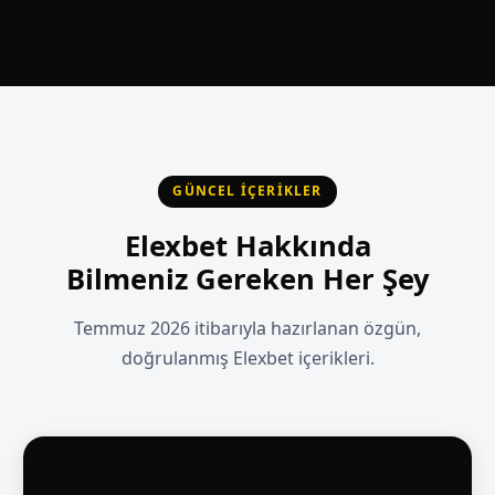
GÜNCEL İÇERIKLER
Elexbet Hakkında
Bilmeniz Gereken Her Şey
Temmuz 2026 itibarıyla hazırlanan özgün,
doğrulanmış Elexbet içerikleri.