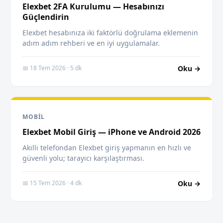
Elexbet 2FA Kurulumu — Hesabınızı
Güçlendirin
Elexbet hesabınıza iki faktörlü doğrulama eklemenin
adım adım rehberi ve en iyi uygulamalar.
Oku →
📅 18 Tem 2026 · 5 dk
MOBIL
Elexbet Mobil Giriş — iPhone ve Android 2026
Akıllı telefondan Elexbet giriş yapmanın en hızlı ve
güvenli yolu; tarayıcı karşılaştırması.
Oku →
📅 15 Tem 2026 · 4 dk