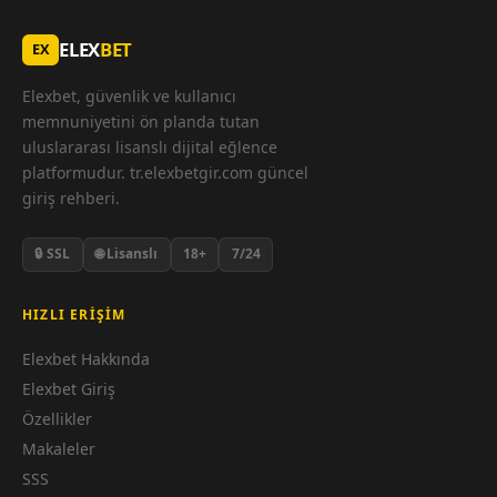
ELEX
BET
EX
Elexbet, güvenlik ve kullanıcı
memnuniyetini ön planda tutan
uluslararası lisanslı dijital eğlence
platformudur. tr.elexbetgir.com güncel
giriş rehberi.
🔒 SSL
🌐 Lisanslı
18+
7/24
HIZLI ERIŞIM
Elexbet Hakkında
Elexbet Giriş
Özellikler
Makaleler
SSS