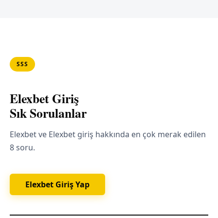
SSS
Elexbet Giriş
Sık Sorulanlar
Elexbet ve Elexbet giriş hakkında en çok merak edilen
8 soru.
Elexbet Giriş Yap