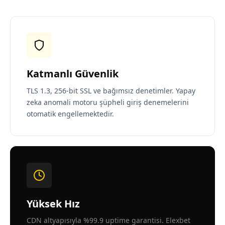
Katmanlı Güvenlik
TLS 1.3, 256-bit SSL ve bağımsız denetimler. Yapay
zeka anomali motoru şüpheli giriş denemelerini
otomatik engellemektedir.
Yüksek Hız
CDN altyapısıyla %99.9 uptime garantisi. Elexbet