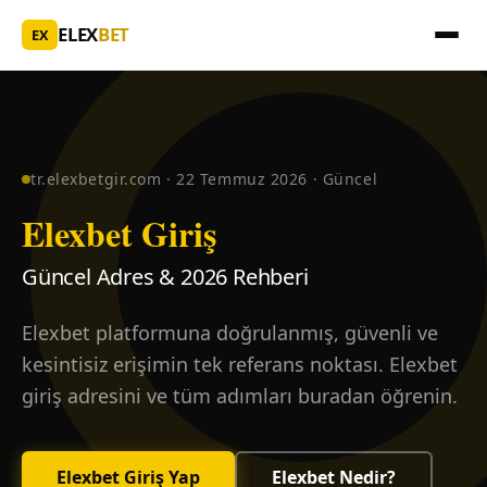
ELEX
BET
EX
tr.elexbetgir.com · 22 Temmuz 2026 · Güncel
Elexbet Giriş
Güncel Adres & 2026 Rehberi
Elexbet platformuna doğrulanmış, güvenli ve
kesintisiz erişimin tek referans noktası. Elexbet
giriş adresini ve tüm adımları buradan öğrenin.
Elexbet Giriş Yap
Elexbet Nedir?