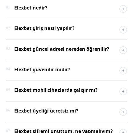
01
Elexbet nedir?
Elexbet, uluslararası lisans kapsamında faaliyet
02
Elexbet giriş nasıl yapılır?
gösteren, Türk kullanıcılara tam Türkçe arayüz ve 7/24
destek sunan dijital eğlence ve interaktif içerik
platformudur. Güvenlik odaklı altyapısı ve kesintisiz
tr.elexbetgir.com üzerinden doğrulanmış güncel
03
Elexbet güncel adresi nereden öğrenilir?
erişim altyapısıyla kullanıcı memnuniyetini öncelikli
Elexbet giriş adresini edinin. Adresi tarayıcınıza
hedef olarak benimseyen Elexbet, yıllar içinde güçlü
doğrudan yazın; URL'de kilit simgesi ve "https://"
bir üye tabanı oluşturmuştur.
olduğunu doğrulayın. Kullanıcı adı ve şifrenizi giriş
Elexbet güncel giriş adresi için tr.elexbetgir.com
04
Elexbet güvenilir midir?
formuna girin, Giriş butonuna tıklayın. 2FA aktifse
sayfasını düzenli olarak takip edin. Adres değişiklikleri
SMS ya da authenticator kodunuzu da girerek işlemi
anlık olarak güncellenmektedir. Arama motorlarından
tamamlayın.
ulaşılan sonuçlar her zaman resmi adres
Evet. Elexbet, uluslararası lisans çerçevesinde faaliyet
05
Elexbet mobil cihazlarda çalışır mı?
olmayabileceğinden, doğrulama için bu sayfayı
göstermekte olup bağımsız güvenlik denetimlerinden
kullanın ve adresi tarayıcınızda yer imi olarak
geçmektedir. 256-bit SSL şifreleme, TLS 1.3 protokolü
kaydedin.
ve yapay zeka destekli anomali tespiti, platformun
Evet. Elexbet'in 2026'da yenilenen duyarlı (responsive)
06
Elexbet üyeliği ücretsiz mi?
güvenlik standartlarını yüksek tutmaktadır.
arayüzü iOS ve Android'in tüm güncel sürümlerinde
sorunsuz çalışmaktadır. Ek uygulama indirmeye gerek
kalmadan mobil tarayıcıdan Elexbet giriş yapabilir,
Evet, Elexbet üyeliği tamamen ücretsizdir. Güncel
07
Elexbet şifremi unuttum, ne yapmalıyım?