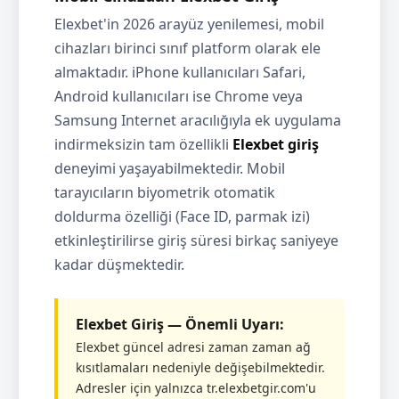
Elexbet'in 2026 arayüz yenilemesi, mobil
cihazları birinci sınıf platform olarak ele
almaktadır. iPhone kullanıcıları Safari,
Android kullanıcıları ise Chrome veya
Samsung Internet aracılığıyla ek uygulama
indirmeksizin tam özellikli
Elexbet giriş
deneyimi yaşayabilmektedir. Mobil
tarayıcıların biyometrik otomatik
doldurma özelliği (Face ID, parmak izi)
etkinleştirilirse giriş süresi birkaç saniyeye
kadar düşmektedir.
Elexbet Giriş — Önemli Uyarı:
Elexbet güncel adresi zaman zaman ağ
kısıtlamaları nedeniyle değişebilmektedir.
Adresler için yalnızca tr.elexbetgir.com'u