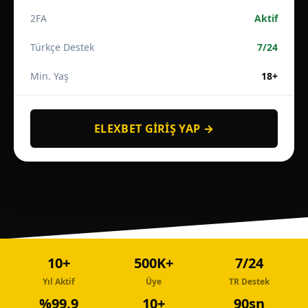
2FA
Aktif
Türkçe Destek
7/24
Min. Yaş
18+
ELEXBET GİRİŞ YAP →
10+
500K+
7/24
Yıl Aktif
Üye
TR Destek
%99.9
10+
90sn