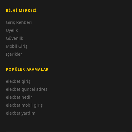
BILGI MERKEZI
Giriş Rehberi
Üyelik
Güvenlik
Mobil Giriş
İçerikler
POPÜLER ARAMALAR
elexbet giriş
elexbet güncel adres
elexbet nedir
elexbet mobil giriş
elexbet yardım