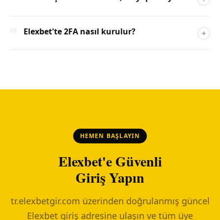
tüm özelliklere erişebilirsiniz.
adres üzerinden Kayıt Ol butonuna tıklayın, formu
doldurun ve e-posta veya SMS doğrulamasını
tamamlayın. Hesabınız hemen aktif olur ve hoş geldin
Elexbet giriş ekranındaki "Şifremi Unuttum"
08
Elexbet'te 2FA nasıl kurulur?
avantajlarına anında kavuşursunuz.
bağlantısına tıklayın. Üyelik e-posta adresinize
sıfırlama bağlantısı gönderilecektir. Bağlantı 15 dakika
geçerlidir. E-posta gelmezse spam klasörünüzü
Elexbet hesabınıza giriş yapın, sağ üstteki profil
kontrol edin; sorun devam ederse Elexbet canlı
menüsünden Güvenlik Ayarları'na gidin ve İki Faktörlü
desteğe başvurun.
Doğrulama seçeneğini aktif hale getirin. SMS veya
authenticator uygulama seçeneklerinden birini tercih
edin. SMS'e kıyasla authenticator uygulaması (Google,
Microsoft) SIM swap saldırılarına karşı çok daha
güvenlidir.
HEMEN BAŞLAYIN
Elexbet'e Güvenli
Giriş Yapın
tr.elexbetgir.com üzerinden doğrulanmış güncel
Elexbet giriş adresine ulaşın ve tüm üye