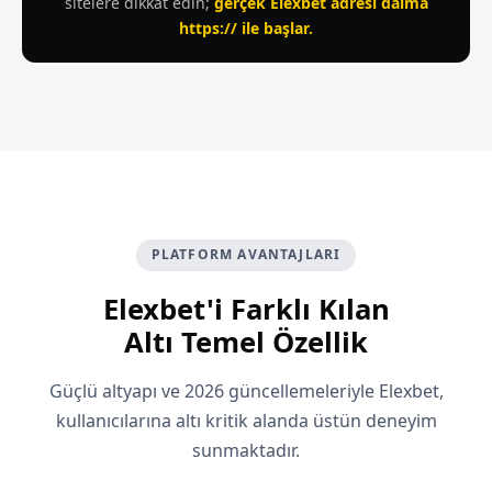
sitelere dikkat edin;
gerçek Elexbet adresi daima
https:// ile başlar.
PLATFORM AVANTAJLARI
Elexbet'i Farklı Kılan
Altı Temel Özellik
Güçlü altyapı ve 2026 güncellemeleriyle Elexbet,
kullanıcılarına altı kritik alanda üstün deneyim
sunmaktadır.