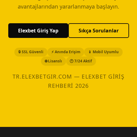
avantajlarından yararlanmaya başlayın.
Elexbet Giriş Yap
Sıkça Sorulanlar
🔒 SSL Güvenli
⚡ Anında Erişim
📱 Mobil Uyumlu
🌐 Lisanslı
🕐 7/24 Aktif
TR.ELEXBETGIR.COM — ELEXBET GİRİŞ
REHBERİ 2026