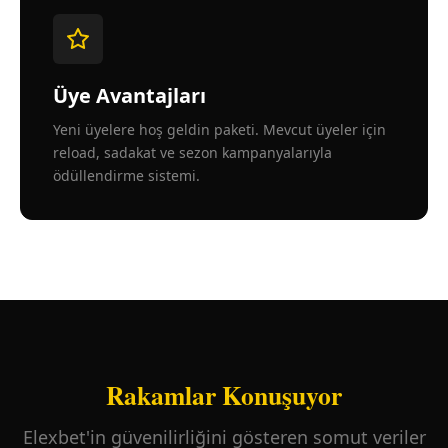
Üye Avantajları
Yeni üyelere hoş geldin paketi. Mevcut üyeler için
reload, sadakat ve sezon kampanyalarıyla
ödüllendirme sistemi.
Rakamlar Konuşuyor
Elexbet'in güvenilirliğini gösteren somut veriler