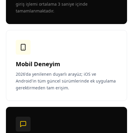
giriş işlemi ortalama 3 saniye içinde
tamamlanmaktadır.
Mobil Deneyim
2026'da yenilenen duyarlı arayüz; iOS ve
Android'in tüm güncel sürümlerinde ek uygulama
gerektirmeden tam erişim.