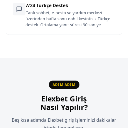
7/24 Türkçe Destek
Canlı sohbet, e-posta ve yardım merkezi
üzerinden hafta sonu dahil kesintisiz Türkçe
destek. Ortalama yanıt süresi 90 saniye.
ADIM ADIM
Elexbet Giriş
Nasıl Yapılır?
Beş kısa adımda Elexbet giriş işleminizi dakikalar
içinde tamamlayın.