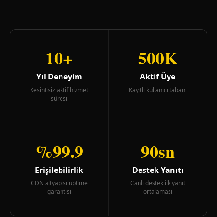
10+
500K
Yıl Deneyim
Aktif Üye
Kesintisiz aktif hizmet
Kayıtlı kullanıcı tabanı
süresi
%99.9
90sn
Erişilebilirlik
Destek Yanıtı
CDN altyapısı uptime
Canlı destek ilk yanıt
garantisi
ortalaması