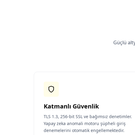
Güçlü alty
Katmanlı Güvenlik
TLS 1.3, 256-bit SSL ve bağımsız denetimler.
Yapay zeka anomali motoru şüpheli giriş
denemelerini otomatik engellemektedir.