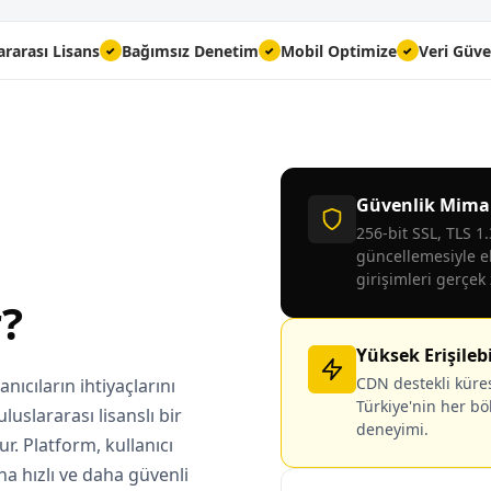
ararası Lisans
Bağımsız Denetim
Mobil Optimize
Veri Güve
✓
✓
✓
Güvenlik Mimar
256-bit SSL, TLS 1
güncellemesiyle e
girişimleri gerçek
?
Yüksek Erişilebi
CDN destekli küres
anıcıların ihtiyaçlarını
Türkiye'nin her bö
uslararası lisanslı bir
deneyimi.
ur. Platform, kullanıcı
a hızlı ve daha güvenli