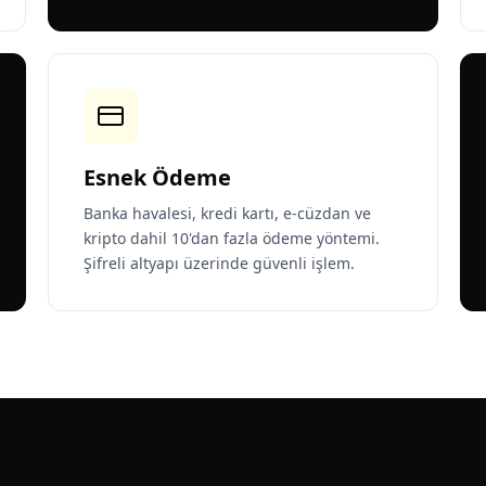
Esnek Ödeme
Banka havalesi, kredi kartı, e-cüzdan ve
kripto dahil 10'dan fazla ödeme yöntemi.
Şifreli altyapı üzerinde güvenli işlem.