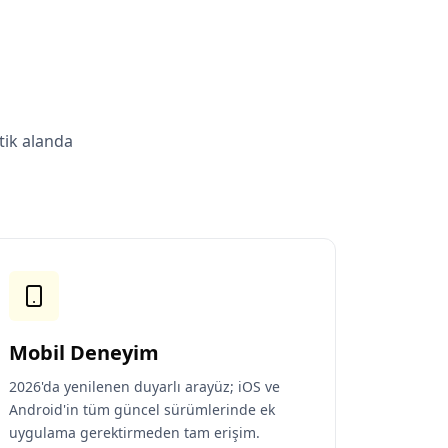
itik alanda
Mobil Deneyim
2026'da yenilenen duyarlı arayüz; iOS ve
Android'in tüm güncel sürümlerinde ek
uygulama gerektirmeden tam erişim.