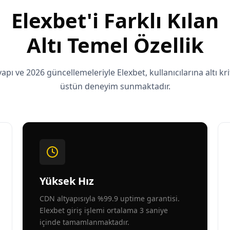
Elexbet'i Farklı Kılan
Altı Temel Özellik
apı ve 2026 güncellemeleriyle Elexbet, kullanıcılarına altı kr
üstün deneyim sunmaktadır.
Yüksek Hız
CDN altyapısıyla %99.9 uptime garantisi.
Elexbet giriş işlemi ortalama 3 saniye
içinde tamamlanmaktadır.