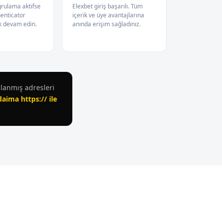
oğrulama aktifse
Elexbet giriş başarılı. Tüm
enticator
içerik ve üye avantajlarına
k devam edin.
anında erişim sağladınız.
ulanmış adresleri
aima https:// ile