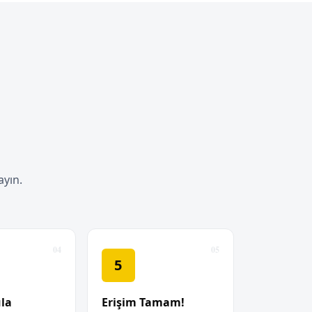
ayın.
5
la
Erişim Tamam!