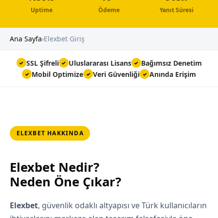
Uptime
Ödeme
Yanıt Süresi
Ana Sayfa
›
Elexbet Giriş
SSL Şifreli
Uluslararası Lisans
Bağımsız Denetim
✓
✓
✓
Mobil Optimize
Veri Güvenliği
Anında Erişim
✓
✓
✓
ELEXBET HAKKINDA
Elexbet Nedir?
Neden Öne Çıkar?
Elexbet
, güvenlik odaklı altyapısı ve Türk kullanıcıların