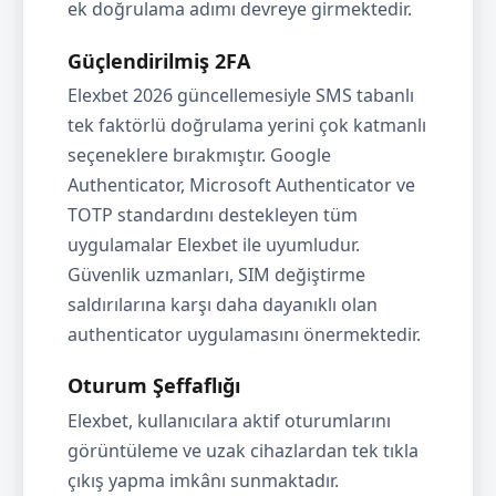
ek doğrulama adımı devreye girmektedir.
Güçlendirilmiş 2FA
Elexbet 2026 güncellemesiyle SMS tabanlı
tek faktörlü doğrulama yerini çok katmanlı
seçeneklere bırakmıştır. Google
Authenticator, Microsoft Authenticator ve
TOTP standardını destekleyen tüm
uygulamalar Elexbet ile uyumludur.
Güvenlik uzmanları, SIM değiştirme
saldırılarına karşı daha dayanıklı olan
authenticator uygulamasını önermektedir.
Oturum Şeffaflığı
Elexbet, kullanıcılara aktif oturumlarını
görüntüleme ve uzak cihazlardan tek tıkla
çıkış yapma imkânı sunmaktadır.