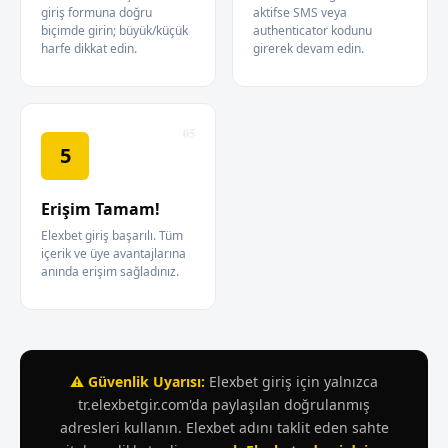
giriş formuna doğru
aktifse SMS veya
biçimde girin; büyük/küçük
authenticator kodunu
harfe dikkat edin.
girerek devam edin.
5
Erişim Tamam!
Elexbet giriş başarılı. Tüm
içerik ve üye avantajlarına
anında erişim sağladınız.
⚠ Güvenlik Uyarısı:
Elexbet giriş için yalnızca
tr.elexbetgir.com'da paylaşılan doğrulanmış
adresleri kullanın. Elexbet adını taklit eden sahte