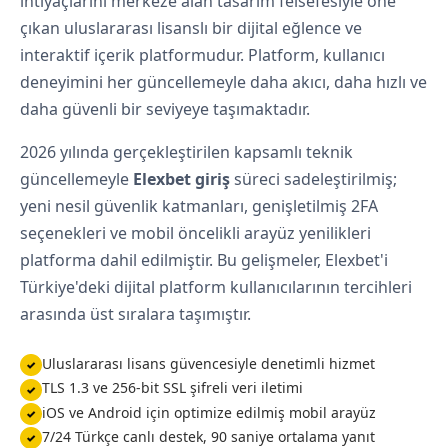
ihtiyaçlarını merkeze alan tasarım felsefesiyle öne
çıkan uluslararası lisanslı bir dijital eğlence ve
interaktif içerik platformudur. Platform, kullanıcı
deneyimini her güncellemeyle daha akıcı, daha hızlı ve
daha güvenli bir seviyeye taşımaktadır.
2026 yılında gerçekleştirilen kapsamlı teknik
güncellemeyle
Elexbet giriş
süreci sadeleştirilmiş;
yeni nesil güvenlik katmanları, genişletilmiş 2FA
seçenekleri ve mobil öncelikli arayüz yenilikleri
platforma dahil edilmiştir. Bu gelişmeler, Elexbet'i
Türkiye'deki dijital platform kullanıcılarının tercihleri
arasında üst sıralara taşımıştır.
Uluslararası lisans güvencesiyle denetimli hizmet
✓
TLS 1.3 ve 256-bit SSL şifreli veri iletimi
✓
iOS ve Android için optimize edilmiş mobil arayüz
✓
7/24 Türkçe canlı destek, 90 saniye ortalama yanıt
✓