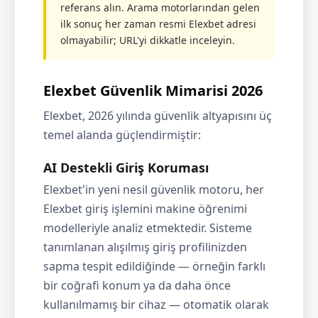
referans alın. Arama motorlarından gelen
ilk sonuç her zaman resmi Elexbet adresi
olmayabilir; URL'yi dikkatle inceleyin.
Elexbet Güvenlik Mimarisi 2026
Elexbet, 2026 yılında güvenlik altyapısını üç
temel alanda güçlendirmiştir:
AI Destekli Giriş Koruması
Elexbet'in yeni nesil güvenlik motoru, her
Elexbet giriş işlemini makine öğrenimi
modelleriyle analiz etmektedir. Sisteme
tanımlanan alışılmış giriş profilinizden
sapma tespit edildiğinde — örneğin farklı
bir coğrafi konum ya da daha önce
kullanılmamış bir cihaz — otomatik olarak