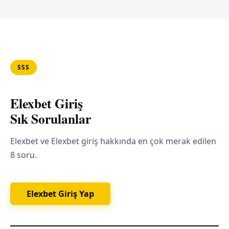
SSS
Elexbet Giriş
Sık Sorulanlar
Elexbet ve Elexbet giriş hakkında en çok merak edilen
8 soru.
Elexbet Giriş Yap