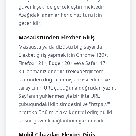
güvenli şekilde gerçekleştirilmektedir.
Aşağıdaki adımlar her cihaz türü için
geçerlidir.
Masaüstünden Elexbet Giriş
Masaüstü ya da dizüstü bilgisayarda
Elexbet giriş yapmak için Chrome 120+,
Firefox 121+, Edge 120+ veya Safari 17+
kullanmanız önerilir. tr.elexbetgir.com
üzerinden doğrulanmış adresi edinin ve
tarayıcının URL çubuğuna doğrudan yazın.
Sayfanın yüklenmesiyle birlikte URL
çubuğundaki kilit simgesini ve "https://"
protokolünü mutlaka kontrol edin; bu iki
unsur güvenli bağlantının garantisidir.
Mobil Cihazdan Elexbet Giriş