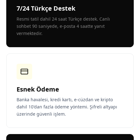
7/24 Türkçe Destek
Resmi tatil dahil 24 saat Türkçe destek. Canlı
sohbet 90 saniyede, e-posta 4 saatte yanıt
vermektedir.
Esnek Ödeme
Banka havalesi, kredi kartı, e-cüzdan ve kripto
dahil 10'dan fazla ödeme yöntemi. Şifreli altyapı
üzerinde güvenli işlem.