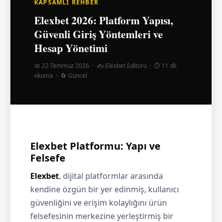
KAPSAMLI REHBER
Elexbet 2026: Platform Yapısı,
Güvenli Giriş Yöntemleri ve
Hesap Yönetimi
📅 22 Temmuz 2026 · ✍ Elexbet Editörü · ⏱ 11 dk
okuma · 🔄 Güncel
Elexbet Platformu: Yapı ve
Felsefe
Elexbet
, dijital platformlar arasında
kendine özgün bir yer edinmiş, kullanıcı
güvenliğini ve erişim kolaylığını ürün
felsefesinin merkezine yerleştirmiş bir