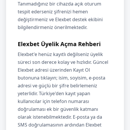
Tanımadığınız bir cihazda açık oturum
tespit ederseniz şifrenizi hemen
değiştirmeniz ve Elexbet destek ekibini
bilgilendirmeniz önerilmektedir.
Elexbet Üyelik Açma Rehberi
Elexbet'e henüz kayıtlı değilseniz üyelik
süreci son derece kolay ve hızlıdır. Güncel
Elexbet adresi üzerinden Kayıt Ol
butonuna tıklayın; isim, soyisim, e-posta
adresi ve güçlü bir şifre belirlemeniz
yeterlidir. Türkiye'den kayıt yapan
kullanıcılar için telefon numarası
doğrulaması ek bir güvenlik katmanı
olarak istenebilmektedir. E-posta ya da
SMS doğrulamasının ardından Elexbet