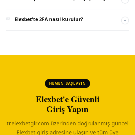
tüm özelliklere erişebilirsiniz.
adres üzerinden Kayıt Ol butonuna tıklayın, formu
doldurun ve e-posta veya SMS doğrulamasını
tamamlayın. Hesabınız hemen aktif olur ve hoş geldin
Elexbet giriş ekranındaki "Şifremi Unuttum"
08
Elexbet'te 2FA nasıl kurulur?
avantajlarına anında kavuşursunuz.
bağlantısına tıklayın. Üyelik e-posta adresinize
sıfırlama bağlantısı gönderilecektir. Bağlantı 15 dakika
geçerlidir. E-posta gelmezse spam klasörünüzü
Elexbet hesabınıza giriş yapın, sağ üstteki profil
kontrol edin; sorun devam ederse Elexbet canlı
menüsünden Güvenlik Ayarları'na gidin ve İki Faktörlü
desteğe başvurun.
Doğrulama seçeneğini aktif hale getirin. SMS veya
authenticator uygulama seçeneklerinden birini tercih
edin. SMS'e kıyasla authenticator uygulaması (Google,
Microsoft) SIM swap saldırılarına karşı çok daha
güvenlidir.
HEMEN BAŞLAYIN
Elexbet'e Güvenli
Giriş Yapın
tr.elexbetgir.com üzerinden doğrulanmış güncel
Elexbet giriş adresine ulaşın ve tüm üye