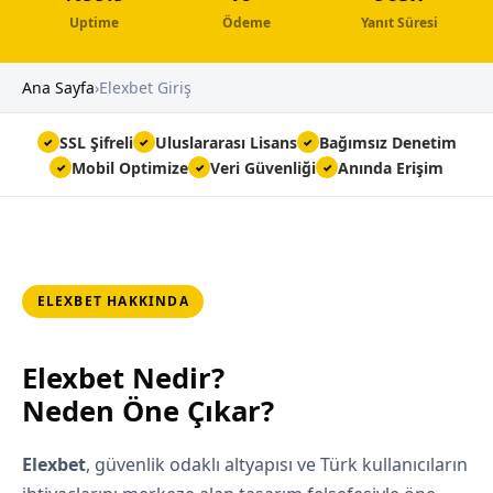
Uptime
Ödeme
Yanıt Süresi
Ana Sayfa
›
Elexbet Giriş
SSL Şifreli
Uluslararası Lisans
Bağımsız Denetim
✓
✓
✓
Mobil Optimize
Veri Güvenliği
Anında Erişim
✓
✓
✓
ELEXBET HAKKINDA
Elexbet Nedir?
Neden Öne Çıkar?
Elexbet
, güvenlik odaklı altyapısı ve Türk kullanıcıların