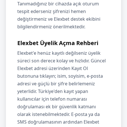
Tanımadığınız bir cihazda açık oturum
tespit ederseniz şifrenizi hemen
değiştirmeniz ve Elexbet destek ekibini
bilgilendirmeniz önerilmektedir.
Elexbet Üyelik Açma Rehberi
Elexbet'e henüz kayıtlı değilseniz üyelik
süreci son derece kolay ve hızlıdır. Güncel
Elexbet adresi üzerinden Kayıt Ol
butonuna tıklayın; isim, soyisim, e-posta
adresi ve güçlü bir şifre belirlemeniz
yeterlidir. Türkiye'den kayıt yapan
kullanıcılar için telefon numarası
doğrulaması ek bir güvenlik katmanı
olarak istenebilmektedir. E-posta ya da
SMS doğrulamasının ardından Elexbet