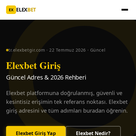
ELEX
BET
EX
tr.elexbetgir.com · 22 Temmuz 2026 · Güncel
Elexbet Giriş
Güncel Adres & 2026 Rehberi
Elexbet platformuna doğrulanmış, güvenli ve
kesintisiz erişimin tek referans noktası. Elexbet
giriş adresini ve tüm adımları buradan öğrenin.
Elexbet Giriş Yap
Elexbet Nedir?