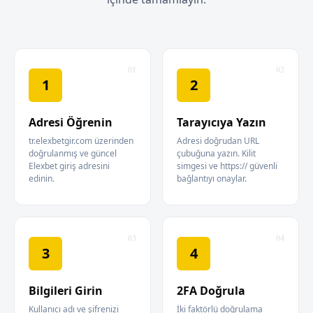
1
2
Adresi Öğrenin
Tarayıcıya Yazın
tr.elexbetgir.com üzerinden
Adresi doğrudan URL
doğrulanmış ve güncel
çubuğuna yazın. Kilit
Elexbet giriş adresini
simgesi ve https:// güvenli
edinin.
bağlantıyı onaylar.
3
4
Bilgileri Girin
2FA Doğrula
Kullanıcı adı ve şifrenizi
İki faktörlü doğrulama