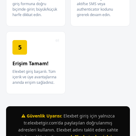
giriş formuna doğru
aktifse SMS veya
biçimde girin; büyük/küçük
authenticator kodunu
harfe dikkat edin.
girerek devam edin.
5
Erişim Tamam!
Elexbet giriş başarılı. Tüm
içerik ve üye avantajlarına
anında erişim sağladınız.
⚠ Güvenlik Uyarısı:
Elexbet giriş için yalnızca
tr.elexbetgir.com'da paylaşılan doğrulanmış
adresleri kullanın. Elexbet adını taklit eden sahte