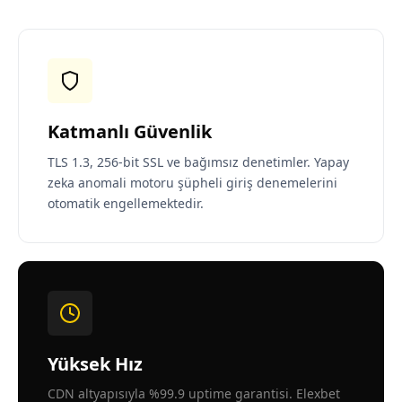
Katmanlı Güvenlik
TLS 1.3, 256-bit SSL ve bağımsız denetimler. Yapay
zeka anomali motoru şüpheli giriş denemelerini
otomatik engellemektedir.
Yüksek Hız
CDN altyapısıyla %99.9 uptime garantisi. Elexbet