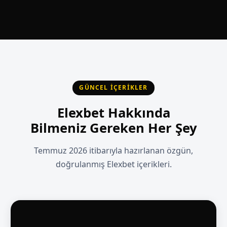
GÜNCEL İÇERIKLER
Elexbet Hakkında
Bilmeniz Gereken Her Şey
Temmuz 2026 itibarıyla hazırlanan özgün,
doğrulanmış Elexbet içerikleri.