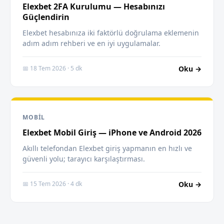
Elexbet 2FA Kurulumu — Hesabınızı
Güçlendirin
Elexbet hesabınıza iki faktörlü doğrulama eklemenin
adım adım rehberi ve en iyi uygulamalar.
Oku →
📅 18 Tem 2026 · 5 dk
MOBIL
Elexbet Mobil Giriş — iPhone ve Android 2026
Akıllı telefondan Elexbet giriş yapmanın en hızlı ve
güvenli yolu; tarayıcı karşılaştırması.
Oku →
📅 15 Tem 2026 · 4 dk