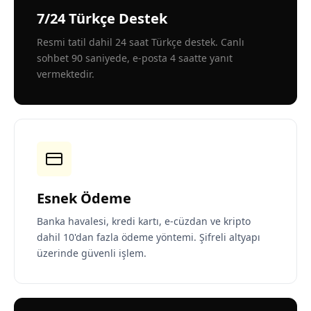
7/24 Türkçe Destek
Resmi tatil dahil 24 saat Türkçe destek. Canlı
sohbet 90 saniyede, e-posta 4 saatte yanıt
vermektedir.
Esnek Ödeme
Banka havalesi, kredi kartı, e-cüzdan ve kripto
dahil 10'dan fazla ödeme yöntemi. Şifreli altyapı
üzerinde güvenli işlem.