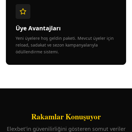
Üye Avantajları
Yeni üyelere hoş geldin paketi. Mevcut üyeler için
reload, sadakat ve sezon kampanyalarıyla
ödüllendirme sistemi.
Rakamlar Konuşuyor
Elexbet'in güvenilirliğini gösteren somut veriler