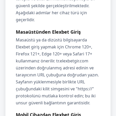
güvenli şekilde gerçekleştirilmektedir.
Aşağıdaki adımlar her cihaz türü için
geçerlidir.
Masaüstünden Elexbet Giriş
Masaüstü ya da dizüstü bilgisayarda
Elexbet giriş yapmak için Chrome 120+,
Firefox 121+, Edge 120+ veya Safari 17+
kullanmanız önerilir. tr.elexbetgir.com
üzerinden doğrulanmış adresi edinin ve
tarayıcının URL çubuğuna doğrudan yazın.
Sayfanın yüklenmesiyle birlikte URL
çubuğundaki kilit simgesini ve "https://"
protokolünü mutlaka kontrol edin; bu iki
unsur güvenli bağlantının garantisidir.
Mobil Cihazdan Elexbet Giriş