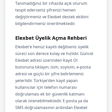
Tanımadığınız bir cihazda açık oturum
tespit ederseniz şifrenizi hemen
değiştirmeniz ve Elexbet destek ekibini
bilgilendirmeniz önerilmektedir.
Elexbet Üyelik Açma Rehberi
Elexbet'e henüz kayıtlı değilseniz üyelik
süreci son derece kolay ve hızlıdır. Güncel
Elexbet adresi üzerinden Kayıt Ol
butonuna tıklayın; isim, soyisim, e-posta
adresi ve güçlü bir şifre belirlemeniz
yeterlidir. Türkiye'den kayıt yapan
kullanıcılar için telefon numarası
doğrulaması ek bir güvenlik katmanı
olarak istenebilmektedir. E-posta ya da
SMS doğrulamasının ardından Elexbet