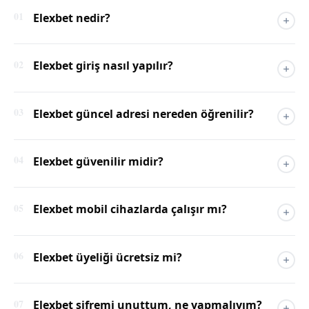
01
Elexbet nedir?
Elexbet, uluslararası lisans kapsamında faaliyet
02
Elexbet giriş nasıl yapılır?
gösteren, Türk kullanıcılara tam Türkçe arayüz ve 7/24
destek sunan dijital eğlence ve interaktif içerik
platformudur. Güvenlik odaklı altyapısı ve kesintisiz
tr.elexbetgir.com üzerinden doğrulanmış güncel
03
Elexbet güncel adresi nereden öğrenilir?
erişim altyapısıyla kullanıcı memnuniyetini öncelikli
Elexbet giriş adresini edinin. Adresi tarayıcınıza
hedef olarak benimseyen Elexbet, yıllar içinde güçlü
doğrudan yazın; URL'de kilit simgesi ve "https://"
bir üye tabanı oluşturmuştur.
olduğunu doğrulayın. Kullanıcı adı ve şifrenizi giriş
Elexbet güncel giriş adresi için tr.elexbetgir.com
04
Elexbet güvenilir midir?
formuna girin, Giriş butonuna tıklayın. 2FA aktifse
sayfasını düzenli olarak takip edin. Adres değişiklikleri
SMS ya da authenticator kodunuzu da girerek işlemi
anlık olarak güncellenmektedir. Arama motorlarından
tamamlayın.
ulaşılan sonuçlar her zaman resmi adres
Evet. Elexbet, uluslararası lisans çerçevesinde faaliyet
05
Elexbet mobil cihazlarda çalışır mı?
olmayabileceğinden, doğrulama için bu sayfayı
göstermekte olup bağımsız güvenlik denetimlerinden
kullanın ve adresi tarayıcınızda yer imi olarak
geçmektedir. 256-bit SSL şifreleme, TLS 1.3 protokolü
kaydedin.
ve yapay zeka destekli anomali tespiti, platformun
Evet. Elexbet'in 2026'da yenilenen duyarlı (responsive)
06
Elexbet üyeliği ücretsiz mi?
güvenlik standartlarını yüksek tutmaktadır.
arayüzü iOS ve Android'in tüm güncel sürümlerinde
sorunsuz çalışmaktadır. Ek uygulama indirmeye gerek
kalmadan mobil tarayıcıdan Elexbet giriş yapabilir,
Evet, Elexbet üyeliği tamamen ücretsizdir. Güncel
07
Elexbet şifremi unuttum, ne yapmalıyım?