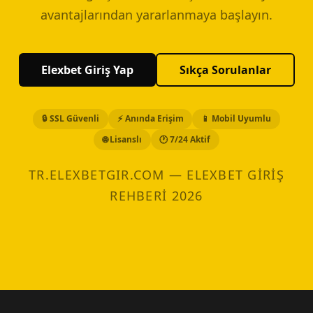
avantajlarından yararlanmaya başlayın.
Elexbet Giriş Yap
Sıkça Sorulanlar
🔒 SSL Güvenli
⚡ Anında Erişim
📱 Mobil Uyumlu
🌐 Lisanslı
🕐 7/24 Aktif
TR.ELEXBETGIR.COM — ELEXBET GİRİŞ
REHBERİ 2026