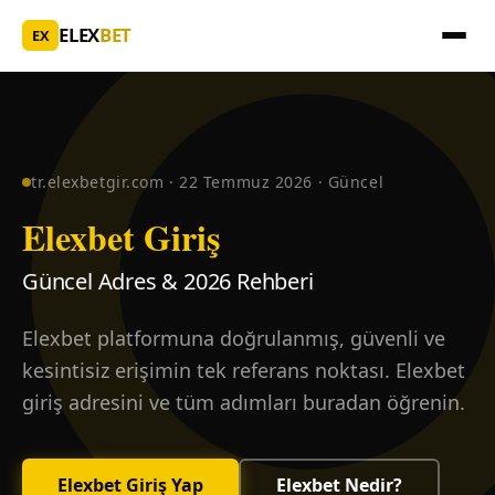
ELEX
BET
EX
tr.elexbetgir.com · 22 Temmuz 2026 · Güncel
Elexbet Giriş
Güncel Adres & 2026 Rehberi
Elexbet platformuna doğrulanmış, güvenli ve
kesintisiz erişimin tek referans noktası. Elexbet
giriş adresini ve tüm adımları buradan öğrenin.
Elexbet Giriş Yap
Elexbet Nedir?