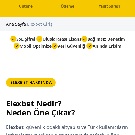
Uptime
Ödeme
Yanıt Süresi
Ana Sayfa
›
Elexbet Giriş
SSL Şifreli
Uluslararası Lisans
Bağımsız Denetim
✓
✓
✓
Mobil Optimize
Veri Güvenliği
Anında Erişim
✓
✓
✓
ELEXBET HAKKINDA
Elexbet Nedir?
Neden Öne Çıkar?
Elexbet
, güvenlik odaklı altyapısı ve Türk kullanıcıların