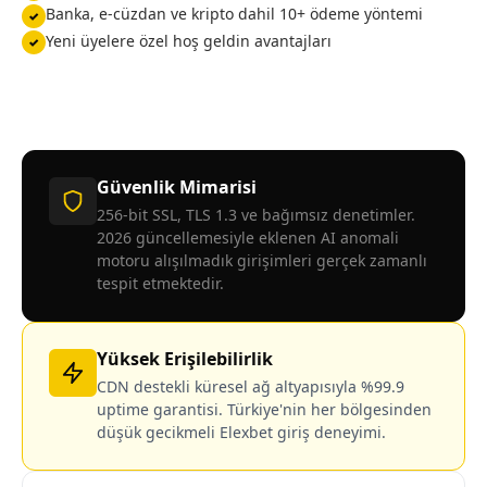
Banka, e-cüzdan ve kripto dahil 10+ ödeme yöntemi
✓
Yeni üyelere özel hoş geldin avantajları
✓
Güvenlik Mimarisi
256-bit SSL, TLS 1.3 ve bağımsız denetimler.
2026 güncellemesiyle eklenen AI anomali
motoru alışılmadık girişimleri gerçek zamanlı
tespit etmektedir.
Yüksek Erişilebilirlik
CDN destekli küresel ağ altyapısıyla %99.9
uptime garantisi. Türkiye'nin her bölgesinden
düşük gecikmeli Elexbet giriş deneyimi.