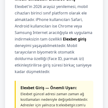
Elexbet'in 2026 arayüz yenilemesi, mobil
cihazları birinci sınıf platform olarak ele
almaktadır. iPhone kullanıcıları Safari,
Android kullanıcıları ise Chrome veya
Samsung Internet aracılığıyla ek uygulama
indirmeksizin tam özellikli
Elexbet giriş
deneyimi yaşayabilmektedir. Mobil
tarayıcıların biyometrik otomatik
doldurma özelliği (Face ID, parmak izi)
etkinleştirilirse giriş süresi birkaç saniyeye
kadar düşmektedir.
Elexbet Giriş — Önemli Uyarı:
Elexbet güncel adresi zaman zaman ağ
kısıtlamaları nedeniyle değişebilmektedir.
Adresler için yalnızca tr.elexbetgir.com'u