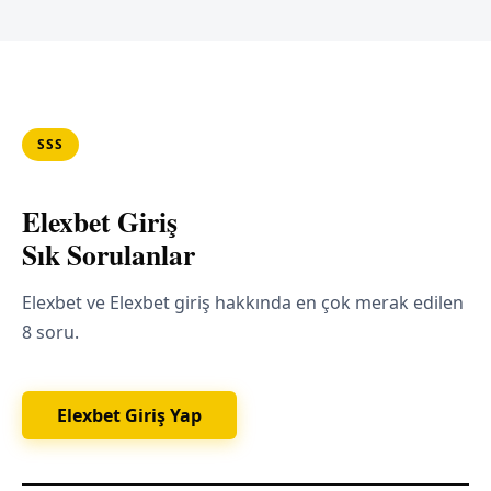
SSS
Elexbet Giriş
Sık Sorulanlar
Elexbet ve Elexbet giriş hakkında en çok merak edilen
8 soru.
Elexbet Giriş Yap