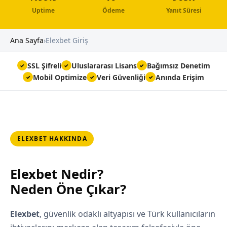
Uptime
Ödeme
Yanıt Süresi
Ana Sayfa
›
Elexbet Giriş
SSL Şifreli
Uluslararası Lisans
Bağımsız Denetim
✓
✓
✓
Mobil Optimize
Veri Güvenliği
Anında Erişim
✓
✓
✓
ELEXBET HAKKINDA
Elexbet Nedir?
Neden Öne Çıkar?
Elexbet
, güvenlik odaklı altyapısı ve Türk kullanıcıların