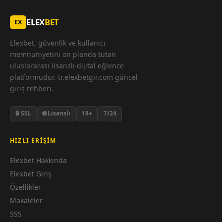
ELEX
BET
EX
Elexbet, güvenlik ve kullanıcı
memnuniyetini ön planda tutan
uluslararası lisanslı dijital eğlence
platformudur. tr.elexbetgir.com güncel
giriş rehberi.
🔒 SSL
🌐 Lisanslı
18+
7/24
HIZLI ERIŞIM
Elexbet Hakkında
Elexbet Giriş
Özellikler
Makaleler
SSS