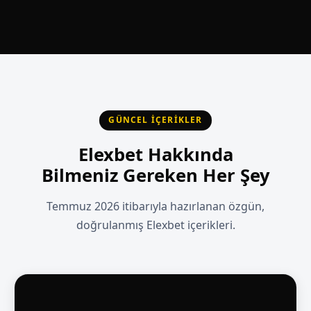
GÜNCEL İÇERIKLER
Elexbet Hakkında
Bilmeniz Gereken Her Şey
Temmuz 2026 itibarıyla hazırlanan özgün,
doğrulanmış Elexbet içerikleri.