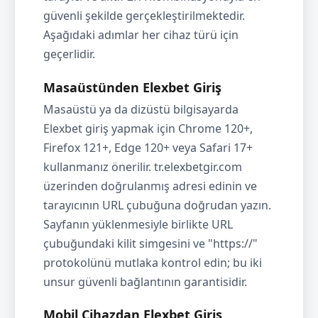
güvenli şekilde gerçekleştirilmektedir.
Aşağıdaki adımlar her cihaz türü için
geçerlidir.
Masaüstünden Elexbet Giriş
Masaüstü ya da dizüstü bilgisayarda
Elexbet giriş yapmak için Chrome 120+,
Firefox 121+, Edge 120+ veya Safari 17+
kullanmanız önerilir. tr.elexbetgir.com
üzerinden doğrulanmış adresi edinin ve
tarayıcının URL çubuğuna doğrudan yazın.
Sayfanın yüklenmesiyle birlikte URL
çubuğundaki kilit simgesini ve "https://"
protokolünü mutlaka kontrol edin; bu iki
unsur güvenli bağlantının garantisidir.
Mobil Cihazdan Elexbet Giriş