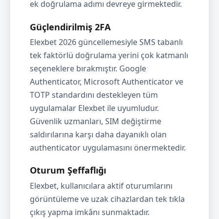
ek doğrulama adımı devreye girmektedir.
Güçlendirilmiş 2FA
Elexbet 2026 güncellemesiyle SMS tabanlı
tek faktörlü doğrulama yerini çok katmanlı
seçeneklere bırakmıştır. Google
Authenticator, Microsoft Authenticator ve
TOTP standardını destekleyen tüm
uygulamalar Elexbet ile uyumludur.
Güvenlik uzmanları, SIM değiştirme
saldırılarına karşı daha dayanıklı olan
authenticator uygulamasını önermektedir.
Oturum Şeffaflığı
Elexbet, kullanıcılara aktif oturumlarını
görüntüleme ve uzak cihazlardan tek tıkla
çıkış yapma imkânı sunmaktadır.