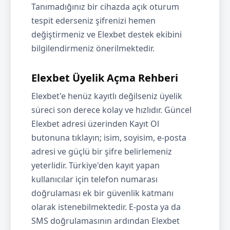
Tanımadığınız bir cihazda açık oturum
tespit ederseniz şifrenizi hemen
değiştirmeniz ve Elexbet destek ekibini
bilgilendirmeniz önerilmektedir.
Elexbet Üyelik Açma Rehberi
Elexbet'e henüz kayıtlı değilseniz üyelik
süreci son derece kolay ve hızlıdır. Güncel
Elexbet adresi üzerinden Kayıt Ol
butonuna tıklayın; isim, soyisim, e-posta
adresi ve güçlü bir şifre belirlemeniz
yeterlidir. Türkiye'den kayıt yapan
kullanıcılar için telefon numarası
doğrulaması ek bir güvenlik katmanı
olarak istenebilmektedir. E-posta ya da
SMS doğrulamasının ardından Elexbet