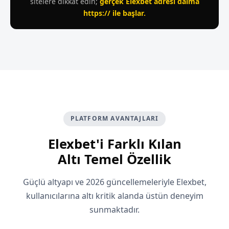
sitelere dikkat edin;
gerçek Elexbet adresi daima
https:// ile başlar.
PLATFORM AVANTAJLARI
Elexbet'i Farklı Kılan
Altı Temel Özellik
Güçlü altyapı ve 2026 güncellemeleriyle Elexbet,
kullanıcılarına altı kritik alanda üstün deneyim
sunmaktadır.