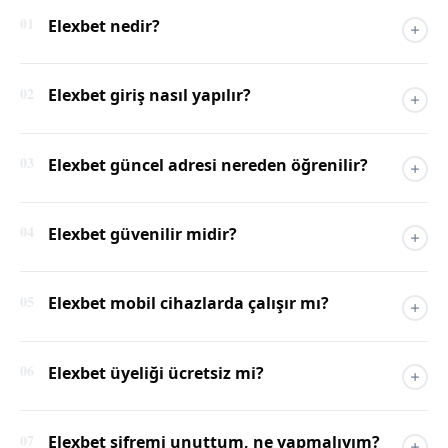
01
Elexbet nedir?
Elexbet, uluslararası lisans kapsamında faaliyet
02
Elexbet giriş nasıl yapılır?
gösteren, Türk kullanıcılara tam Türkçe arayüz ve 7/24
destek sunan dijital eğlence ve interaktif içerik
platformudur. Güvenlik odaklı altyapısı ve kesintisiz
tr.elexbetgir.com üzerinden doğrulanmış güncel
03
Elexbet güncel adresi nereden öğrenilir?
erişim altyapısıyla kullanıcı memnuniyetini öncelikli
Elexbet giriş adresini edinin. Adresi tarayıcınıza
hedef olarak benimseyen Elexbet, yıllar içinde güçlü
doğrudan yazın; URL'de kilit simgesi ve "https://"
bir üye tabanı oluşturmuştur.
olduğunu doğrulayın. Kullanıcı adı ve şifrenizi giriş
Elexbet güncel giriş adresi için tr.elexbetgir.com
04
Elexbet güvenilir midir?
formuna girin, Giriş butonuna tıklayın. 2FA aktifse
sayfasını düzenli olarak takip edin. Adres değişiklikleri
SMS ya da authenticator kodunuzu da girerek işlemi
anlık olarak güncellenmektedir. Arama motorlarından
tamamlayın.
ulaşılan sonuçlar her zaman resmi adres
Evet. Elexbet, uluslararası lisans çerçevesinde faaliyet
05
Elexbet mobil cihazlarda çalışır mı?
olmayabileceğinden, doğrulama için bu sayfayı
göstermekte olup bağımsız güvenlik denetimlerinden
kullanın ve adresi tarayıcınızda yer imi olarak
geçmektedir. 256-bit SSL şifreleme, TLS 1.3 protokolü
kaydedin.
ve yapay zeka destekli anomali tespiti, platformun
Evet. Elexbet'in 2026'da yenilenen duyarlı (responsive)
06
Elexbet üyeliği ücretsiz mi?
güvenlik standartlarını yüksek tutmaktadır.
arayüzü iOS ve Android'in tüm güncel sürümlerinde
sorunsuz çalışmaktadır. Ek uygulama indirmeye gerek
kalmadan mobil tarayıcıdan Elexbet giriş yapabilir,
Evet, Elexbet üyeliği tamamen ücretsizdir. Güncel
07
Elexbet şifremi unuttum, ne yapmalıyım?