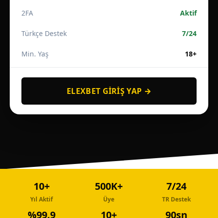
2FA
Aktif
Türkçe Destek
7/24
Min. Yaş
18+
ELEXBET GİRİŞ YAP →
10+
500K+
7/24
Yıl Aktif
Üye
TR Destek
%99.9
10+
90sn