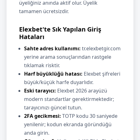
üyeliğiniz anında aktif olur. Üyelik
tamamen ücretsizdir.
Elexbet'te Sık Yapılan Giriş
Hataları
Sahte adres kullanımı:
tr.elexbetgir.com
yerine arama sonuçlarından rastgele
tıklamak risktir.
Harf büyüklüğü hatası:
Elexbet şifreleri
büyük/küçük harfe duyarlıdır.
Eski tarayıcı:
Elexbet 2026 arayüzü
modern standartlar gerektirmektedir;
tarayıcınızı güncel tutun.
2FA gecikmesi:
TOTP kodu 30 saniyede
yenilenir; kodun ekranda göründüğü
anda girin.