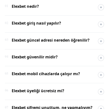
01
Elexbet nedir?
Elexbet, uluslararası lisans kapsamında faaliyet
02
Elexbet giriş nasıl yapılır?
gösteren, Türk kullanıcılara tam Türkçe arayüz ve 7/24
destek sunan dijital eğlence ve interaktif içerik
platformudur. Güvenlik odaklı altyapısı ve kesintisiz
tr.elexbetgir.com üzerinden doğrulanmış güncel
03
Elexbet güncel adresi nereden öğrenilir?
erişim altyapısıyla kullanıcı memnuniyetini öncelikli
Elexbet giriş adresini edinin. Adresi tarayıcınıza
hedef olarak benimseyen Elexbet, yıllar içinde güçlü
doğrudan yazın; URL'de kilit simgesi ve "https://"
bir üye tabanı oluşturmuştur.
olduğunu doğrulayın. Kullanıcı adı ve şifrenizi giriş
Elexbet güncel giriş adresi için tr.elexbetgir.com
04
Elexbet güvenilir midir?
formuna girin, Giriş butonuna tıklayın. 2FA aktifse
sayfasını düzenli olarak takip edin. Adres değişiklikleri
SMS ya da authenticator kodunuzu da girerek işlemi
anlık olarak güncellenmektedir. Arama motorlarından
tamamlayın.
ulaşılan sonuçlar her zaman resmi adres
Evet. Elexbet, uluslararası lisans çerçevesinde faaliyet
05
Elexbet mobil cihazlarda çalışır mı?
olmayabileceğinden, doğrulama için bu sayfayı
göstermekte olup bağımsız güvenlik denetimlerinden
kullanın ve adresi tarayıcınızda yer imi olarak
geçmektedir. 256-bit SSL şifreleme, TLS 1.3 protokolü
kaydedin.
ve yapay zeka destekli anomali tespiti, platformun
Evet. Elexbet'in 2026'da yenilenen duyarlı (responsive)
06
Elexbet üyeliği ücretsiz mi?
güvenlik standartlarını yüksek tutmaktadır.
arayüzü iOS ve Android'in tüm güncel sürümlerinde
sorunsuz çalışmaktadır. Ek uygulama indirmeye gerek
kalmadan mobil tarayıcıdan Elexbet giriş yapabilir,
Evet, Elexbet üyeliği tamamen ücretsizdir. Güncel
07
Elexbet şifremi unuttum, ne yapmalıyım?