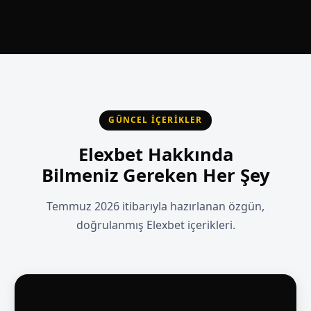
GÜNCEL İÇERIKLER
Elexbet Hakkında
Bilmeniz Gereken Her Şey
Temmuz 2026 itibarıyla hazırlanan özgün,
doğrulanmış Elexbet içerikleri.