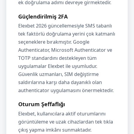
ek doğrulama adımı devreye girmektedir.
Güçlendirilmiş 2FA
Elexbet 2026 güncellemesiyle SMS tabanlı
tek faktörlü doğrulama yerini çok katmanlı
seçeneklere bırakmıştır. Google
Authenticator, Microsoft Authenticator ve
TOTP standardını destekleyen tüm
uygulamalar Elexbet ile uyumludur.
Güvenlik uzmanları, SIM değiştirme
saldırılarına karşı daha dayanıklı olan
authenticator uygulamasını önermektedir.
Oturum Şeffaflığı
Elexbet, kullanıcılara aktif oturumlarını
görüntüleme ve uzak cihazlardan tek tıkla
çıkış yapma imkânı sunmaktadır.