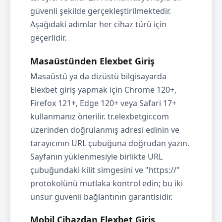
güvenli şekilde gerçekleştirilmektedir.
Aşağıdaki adımlar her cihaz türü için
geçerlidir.
Masaüstünden Elexbet Giriş
Masaüstü ya da dizüstü bilgisayarda
Elexbet giriş yapmak için Chrome 120+,
Firefox 121+, Edge 120+ veya Safari 17+
kullanmanız önerilir. tr.elexbetgir.com
üzerinden doğrulanmış adresi edinin ve
tarayıcının URL çubuğuna doğrudan yazın.
Sayfanın yüklenmesiyle birlikte URL
çubuğundaki kilit simgesini ve "https://"
protokolünü mutlaka kontrol edin; bu iki
unsur güvenli bağlantının garantisidir.
Mobil Cihazdan Elexbet Giriş