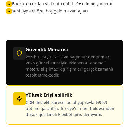
Banka, e-cüzdan ve kripto dahil 10+ ödeme yöntemi
✓
Yeni üyelere özel hoş geldin avantajları
✓
Güvenlik Mimarisi
256-bit SSL, TLS 1.3 ve bağımsız denetimler.
2026 güncellemesiyle eklenen AI anomali
motoru alışılmadık girişimleri gerçek zamanlı
tespit etmektedir.
Yüksek Erişilebilirlik
CDN destekli küresel ağ altyapısıyla %99.9
uptime garantisi. Türkiye'nin her bölgesinden
düşük gecikmeli Elexbet giriş deneyimi.