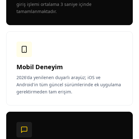
giriş işlemi ortalama 3 saniye içinde
tamamlanmaktadır.
Mobil Deneyim
2026'da yenilenen duyarlı arayüz; iOS ve
Android'in tüm güncel sürümlerinde ek uygulama
gerektirmeden tam erişim.