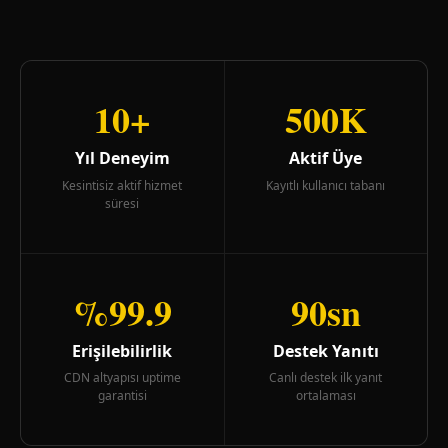
10+
500K
Yıl Deneyim
Aktif Üye
Kesintisiz aktif hizmet
Kayıtlı kullanıcı tabanı
süresi
%99.9
90sn
Erişilebilirlik
Destek Yanıtı
CDN altyapısı uptime
Canlı destek ilk yanıt
garantisi
ortalaması