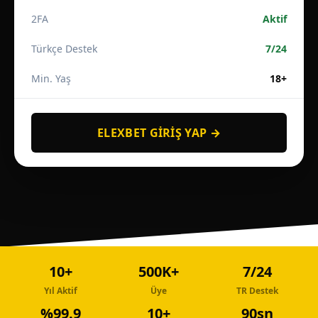
2FA
Aktif
Türkçe Destek
7/24
Min. Yaş
18+
ELEXBET GİRİŞ YAP →
10+
500K+
7/24
Yıl Aktif
Üye
TR Destek
%99.9
10+
90sn