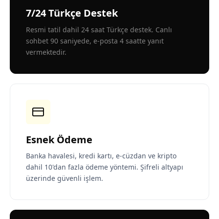
7/24 Türkçe Destek
Resmi tatil dahil 24 saat Türkçe destek. Canlı
sohbet 90 saniyede, e-posta 4 saatte yanıt
vermektedir.
Esnek Ödeme
Banka havalesi, kredi kartı, e-cüzdan ve kripto
dahil 10'dan fazla ödeme yöntemi. Şifreli altyapı
üzerinde güvenli işlem.