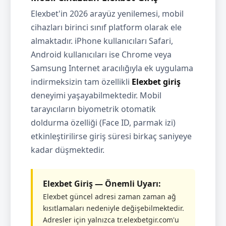
Elexbet'in 2026 arayüz yenilemesi, mobil
cihazları birinci sınıf platform olarak ele
almaktadır. iPhone kullanıcıları Safari,
Android kullanıcıları ise Chrome veya
Samsung Internet aracılığıyla ek uygulama
indirmeksizin tam özellikli
Elexbet giriş
deneyimi yaşayabilmektedir. Mobil
tarayıcıların biyometrik otomatik
doldurma özelliği (Face ID, parmak izi)
etkinleştirilirse giriş süresi birkaç saniyeye
kadar düşmektedir.
Elexbet Giriş — Önemli Uyarı:
Elexbet güncel adresi zaman zaman ağ
kısıtlamaları nedeniyle değişebilmektedir.
Adresler için yalnızca tr.elexbetgir.com'u