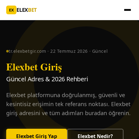
ELEX
BET
EX
tr.elexbetgir.com · 22 Temmuz 2026 · Güncel
Elexbet Giriş
Güncel Adres & 2026 Rehberi
Elexbet platformuna doğrulanmış, güvenli ve
kesintisiz erişimin tek referans noktası. Elexbet
giriş adresini ve tüm adımları buradan öğrenin.
Elexbet Giriş Yap
Elexbet Nedir?