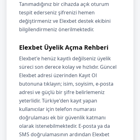
Tanımadığınız bir cihazda açık oturum
tespit ederseniz şifrenizi hemen
değiştirmeniz ve Elexbet destek ekibini
bilgilendirmeniz önerilmektedir.
Elexbet Üyelik Açma Rehberi
Elexbet'e henüz kayıtlı değilseniz üyelik
süreci son derece kolay ve hızlıdır. Güncel
Elexbet adresi üzerinden Kayıt Ol
butonuna tıklayın; isim, soyisim, e-posta
adresi ve güçlü bir şifre belirlemeniz
yeterlidir. Türkiye'den kayıt yapan
kullanıcılar için telefon numarası
doğrulaması ek bir güvenlik katmanı
olarak istenebilmektedir. E-posta ya da
SMS doğrulamasının ardından Elexbet