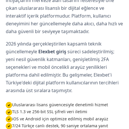
ihtiyaçlarını merkeze alan tasarım felsefesiyle öne
çıkan uluslararası lisanslı bir dijital eğlence ve
interaktif içerik platformudur. Platform, kullanıcı
deneyimini her güncellemeyle daha akıcı, daha hızlı ve
daha güvenli bir seviyeye taşımaktadır.
2026 yılında gerçekleştirilen kapsamlı teknik
güncellemeyle
Elexbet giriş
süreci sadeleştirilmiş;
yeni nesil güvenlik katmanları, genişletilmiş 2FA
seçenekleri ve mobil öncelikli arayüz yenilikleri
platforma dahil edilmiştir. Bu gelişmeler, Elexbet'i
Türkiye'deki dijital platform kullanıcılarının tercihleri
arasında üst sıralara taşımıştır.
Uluslararası lisans güvencesiyle denetimli hizmet
✓
TLS 1.3 ve 256-bit SSL şifreli veri iletimi
✓
iOS ve Android için optimize edilmiş mobil arayüz
✓
7/24 Türkçe canlı destek, 90 saniye ortalama yanıt
✓