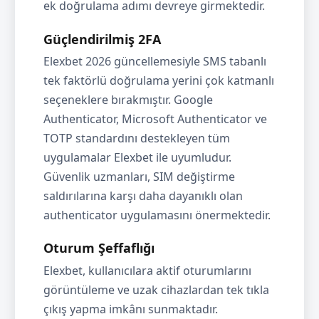
ek doğrulama adımı devreye girmektedir.
Güçlendirilmiş 2FA
Elexbet 2026 güncellemesiyle SMS tabanlı
tek faktörlü doğrulama yerini çok katmanlı
seçeneklere bırakmıştır. Google
Authenticator, Microsoft Authenticator ve
TOTP standardını destekleyen tüm
uygulamalar Elexbet ile uyumludur.
Güvenlik uzmanları, SIM değiştirme
saldırılarına karşı daha dayanıklı olan
authenticator uygulamasını önermektedir.
Oturum Şeffaflığı
Elexbet, kullanıcılara aktif oturumlarını
görüntüleme ve uzak cihazlardan tek tıkla
çıkış yapma imkânı sunmaktadır.