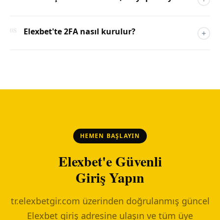
tüm özelliklere erişebilirsiniz.
adres üzerinden Kayıt Ol butonuna tıklayın, formu
doldurun ve e-posta veya SMS doğrulamasını
tamamlayın. Hesabınız hemen aktif olur ve hoş geldin
Elexbet giriş ekranındaki "Şifremi Unuttum"
08
Elexbet'te 2FA nasıl kurulur?
avantajlarına anında kavuşursunuz.
bağlantısına tıklayın. Üyelik e-posta adresinize
sıfırlama bağlantısı gönderilecektir. Bağlantı 15 dakika
geçerlidir. E-posta gelmezse spam klasörünüzü
Elexbet hesabınıza giriş yapın, sağ üstteki profil
kontrol edin; sorun devam ederse Elexbet canlı
menüsünden Güvenlik Ayarları'na gidin ve İki Faktörlü
desteğe başvurun.
Doğrulama seçeneğini aktif hale getirin. SMS veya
authenticator uygulama seçeneklerinden birini tercih
edin. SMS'e kıyasla authenticator uygulaması (Google,
Microsoft) SIM swap saldırılarına karşı çok daha
güvenlidir.
HEMEN BAŞLAYIN
Elexbet'e Güvenli
Giriş Yapın
tr.elexbetgir.com üzerinden doğrulanmış güncel
Elexbet giriş adresine ulaşın ve tüm üye