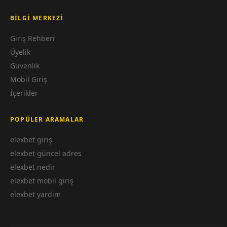
BILGI MERKEZI
Giriş Rehberi
Üyelik
Güvenlik
Mobil Giriş
İçerikler
POPÜLER ARAMALAR
elexbet giriş
elexbet güncel adres
elexbet nedir
elexbet mobil giriş
elexbet yardım