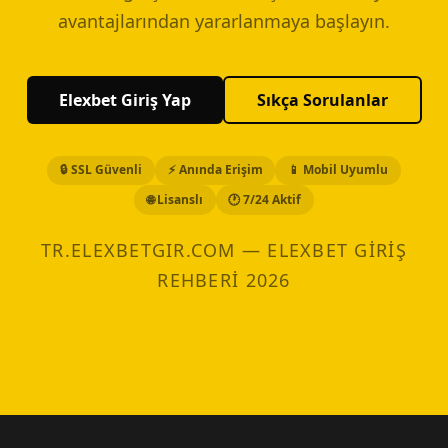
avantajlarından yararlanmaya başlayın.
Elexbet Giriş Yap
Sıkça Sorulanlar
🔒 SSL Güvenli
⚡ Anında Erişim
📱 Mobil Uyumlu
🌐 Lisanslı
🕐 7/24 Aktif
TR.ELEXBETGIR.COM — ELEXBET GİRİŞ
REHBERİ 2026