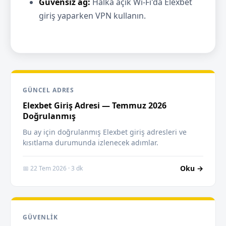
Güvensiz ağ:
Halka açık Wi-Fi'da Elexbet
giriş yaparken VPN kullanın.
GÜNCEL ADRES
Elexbet Giriş Adresi — Temmuz 2026
Doğrulanmış
Bu ay için doğrulanmış Elexbet giriş adresleri ve
kısıtlama durumunda izlenecek adımlar.
Oku →
📅 22 Tem 2026 · 3 dk
GÜVENLIK