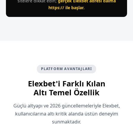
sitelere dikkat edin;
gerçek Elexbet adresi daima
https:// ile başlar.
PLATFORM AVANTAJLARI
Elexbet'i Farklı Kılan
Altı Temel Özellik
Güçlü altyapı ve 2026 güncellemeleriyle Elexbet,
kullanıcılarına altı kritik alanda üstün deneyim
sunmaktadır.