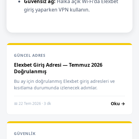
Güvensiz ağ:
Halka açık Wi-Fi'da Elexbet
giriş yaparken VPN kullanın.
GÜNCEL ADRES
Elexbet Giriş Adresi — Temmuz 2026
Doğrulanmış
Bu ay için doğrulanmış Elexbet giriş adresleri ve
kısıtlama durumunda izlenecek adımlar.
Oku →
📅 22 Tem 2026 · 3 dk
GÜVENLIK