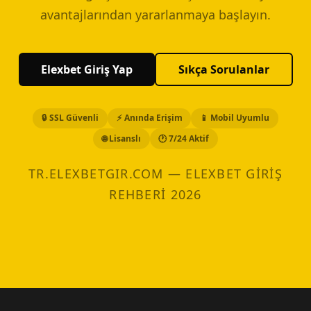
avantajlarından yararlanmaya başlayın.
Elexbet Giriş Yap
Sıkça Sorulanlar
🔒 SSL Güvenli
⚡ Anında Erişim
📱 Mobil Uyumlu
🌐 Lisanslı
🕐 7/24 Aktif
TR.ELEXBETGIR.COM — ELEXBET GİRİŞ
REHBERİ 2026