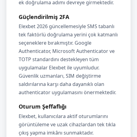
ek doğrulama adımı devreye girmektedir.
Güçlendirilmiş 2FA
Elexbet 2026 güncellemesiyle SMS tabanlı
tek faktörlü doğrulama yerini çok katmanlı
seçeneklere bırakmıştır. Google
Authenticator, Microsoft Authenticator ve
TOTP standardını destekleyen tüm
uygulamalar Elexbet ile uyumludur.
Güvenlik uzmanları, SIM değiştirme
saldırılarına karşı daha dayanıklı olan
authenticator uygulamasını önermektedir.
Oturum Şeffaflığı
Elexbet, kullanıcılara aktif oturumlarını
görüntüleme ve uzak cihazlardan tek tıkla
çıkış yapma imkânı sunmaktadır.