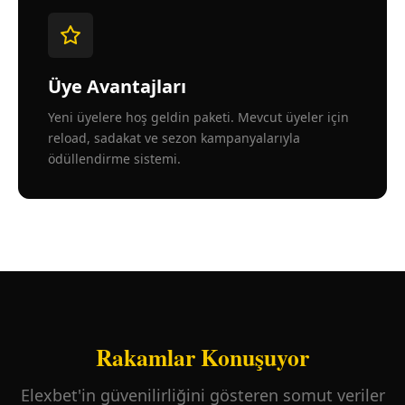
Üye Avantajları
Yeni üyelere hoş geldin paketi. Mevcut üyeler için
reload, sadakat ve sezon kampanyalarıyla
ödüllendirme sistemi.
Rakamlar Konuşuyor
Elexbet'in güvenilirliğini gösteren somut veriler