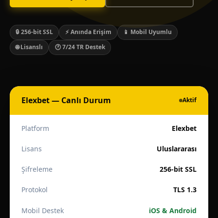
🔒 256-bit SSL
⚡ Anında Erişim
📱 Mobil Uyumlu
🌐 Lisanslı
🕐 7/24 TR Destek
Elexbet — Canlı Durum
Aktif
Platform
Elexbet
Lisans
Uluslararası
Şifreleme
256-bit SSL
Protokol
TLS 1.3
Mobil Destek
iOS & Android