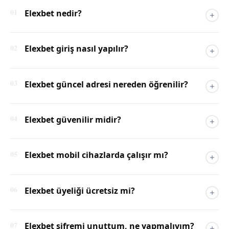
01
Elexbet nedir?
Elexbet, uluslararası lisans kapsamında faaliyet
02
Elexbet giriş nasıl yapılır?
gösteren, Türk kullanıcılara tam Türkçe arayüz ve 7/24
destek sunan dijital eğlence ve interaktif içerik
platformudur. Güvenlik odaklı altyapısı ve kesintisiz
tr.elexbetgir.com üzerinden doğrulanmış güncel
03
Elexbet güncel adresi nereden öğrenilir?
erişim altyapısıyla kullanıcı memnuniyetini öncelikli
Elexbet giriş adresini edinin. Adresi tarayıcınıza
hedef olarak benimseyen Elexbet, yıllar içinde güçlü
doğrudan yazın; URL'de kilit simgesi ve "https://"
bir üye tabanı oluşturmuştur.
olduğunu doğrulayın. Kullanıcı adı ve şifrenizi giriş
Elexbet güncel giriş adresi için tr.elexbetgir.com
04
Elexbet güvenilir midir?
formuna girin, Giriş butonuna tıklayın. 2FA aktifse
sayfasını düzenli olarak takip edin. Adres değişiklikleri
SMS ya da authenticator kodunuzu da girerek işlemi
anlık olarak güncellenmektedir. Arama motorlarından
tamamlayın.
ulaşılan sonuçlar her zaman resmi adres
Evet. Elexbet, uluslararası lisans çerçevesinde faaliyet
05
Elexbet mobil cihazlarda çalışır mı?
olmayabileceğinden, doğrulama için bu sayfayı
göstermekte olup bağımsız güvenlik denetimlerinden
kullanın ve adresi tarayıcınızda yer imi olarak
geçmektedir. 256-bit SSL şifreleme, TLS 1.3 protokolü
kaydedin.
ve yapay zeka destekli anomali tespiti, platformun
Evet. Elexbet'in 2026'da yenilenen duyarlı (responsive)
06
Elexbet üyeliği ücretsiz mi?
güvenlik standartlarını yüksek tutmaktadır.
arayüzü iOS ve Android'in tüm güncel sürümlerinde
sorunsuz çalışmaktadır. Ek uygulama indirmeye gerek
kalmadan mobil tarayıcıdan Elexbet giriş yapabilir,
Evet, Elexbet üyeliği tamamen ücretsizdir. Güncel
07
Elexbet şifremi unuttum, ne yapmalıyım?