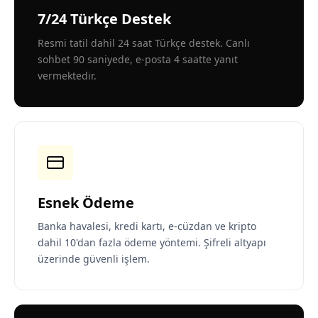
7/24 Türkçe Destek
Resmi tatil dahil 24 saat Türkçe destek. Canlı
sohbet 90 saniyede, e-posta 4 saatte yanıt
vermektedir.
Esnek Ödeme
Banka havalesi, kredi kartı, e-cüzdan ve kripto
dahil 10'dan fazla ödeme yöntemi. Şifreli altyapı
üzerinde güvenli işlem.