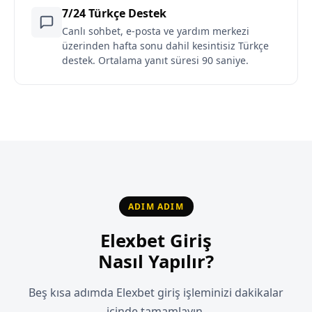
7/24 Türkçe Destek
Canlı sohbet, e-posta ve yardım merkezi
üzerinden hafta sonu dahil kesintisiz Türkçe
destek. Ortalama yanıt süresi 90 saniye.
ADIM ADIM
Elexbet Giriş
Nasıl Yapılır?
Beş kısa adımda Elexbet giriş işleminizi dakikalar
içinde tamamlayın.