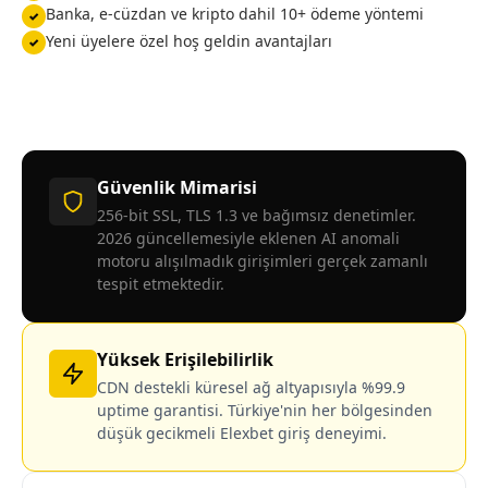
Banka, e-cüzdan ve kripto dahil 10+ ödeme yöntemi
✓
Yeni üyelere özel hoş geldin avantajları
✓
Güvenlik Mimarisi
256-bit SSL, TLS 1.3 ve bağımsız denetimler.
2026 güncellemesiyle eklenen AI anomali
motoru alışılmadık girişimleri gerçek zamanlı
tespit etmektedir.
Yüksek Erişilebilirlik
CDN destekli küresel ağ altyapısıyla %99.9
uptime garantisi. Türkiye'nin her bölgesinden
düşük gecikmeli Elexbet giriş deneyimi.