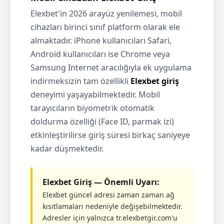
Elexbet'in 2026 arayüz yenilemesi, mobil
cihazları birinci sınıf platform olarak ele
almaktadır. iPhone kullanıcıları Safari,
Android kullanıcıları ise Chrome veya
Samsung Internet aracılığıyla ek uygulama
indirmeksizin tam özellikli
Elexbet giriş
deneyimi yaşayabilmektedir. Mobil
tarayıcıların biyometrik otomatik
doldurma özelliği (Face ID, parmak izi)
etkinleştirilirse giriş süresi birkaç saniyeye
kadar düşmektedir.
Elexbet Giriş — Önemli Uyarı:
Elexbet güncel adresi zaman zaman ağ
kısıtlamaları nedeniyle değişebilmektedir.
Adresler için yalnızca tr.elexbetgir.com'u