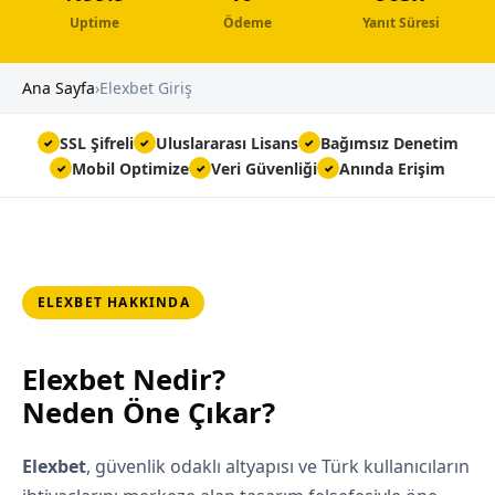
Uptime
Ödeme
Yanıt Süresi
Ana Sayfa
›
Elexbet Giriş
SSL Şifreli
Uluslararası Lisans
Bağımsız Denetim
✓
✓
✓
Mobil Optimize
Veri Güvenliği
Anında Erişim
✓
✓
✓
ELEXBET HAKKINDA
Elexbet Nedir?
Neden Öne Çıkar?
Elexbet
, güvenlik odaklı altyapısı ve Türk kullanıcıların