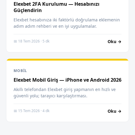
Elexbet 2FA Kurulumu — Hesabınızı
Güçlendirin
Elexbet hesabınıza iki faktörlü doğrulama eklemenin
adım adım rehberi ve en iyi uygulamalar.
Oku →
📅 18 Tem 2026 · 5 dk
MOBIL
Elexbet Mobil Giriş — iPhone ve Android 2026
Akıllı telefondan Elexbet giriş yapmanın en hızlı ve
güvenli yolu; tarayıcı karşılaştırması.
Oku →
📅 15 Tem 2026 · 4 dk