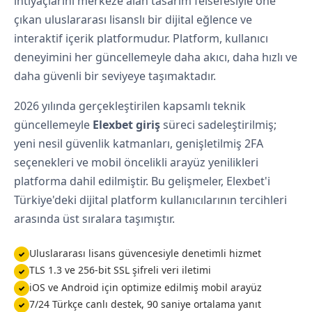
ihtiyaçlarını merkeze alan tasarım felsefesiyle öne
çıkan uluslararası lisanslı bir dijital eğlence ve
interaktif içerik platformudur. Platform, kullanıcı
deneyimini her güncellemeyle daha akıcı, daha hızlı ve
daha güvenli bir seviyeye taşımaktadır.
2026 yılında gerçekleştirilen kapsamlı teknik
güncellemeyle
Elexbet giriş
süreci sadeleştirilmiş;
yeni nesil güvenlik katmanları, genişletilmiş 2FA
seçenekleri ve mobil öncelikli arayüz yenilikleri
platforma dahil edilmiştir. Bu gelişmeler, Elexbet'i
Türkiye'deki dijital platform kullanıcılarının tercihleri
arasında üst sıralara taşımıştır.
Uluslararası lisans güvencesiyle denetimli hizmet
✓
TLS 1.3 ve 256-bit SSL şifreli veri iletimi
✓
iOS ve Android için optimize edilmiş mobil arayüz
✓
7/24 Türkçe canlı destek, 90 saniye ortalama yanıt
✓