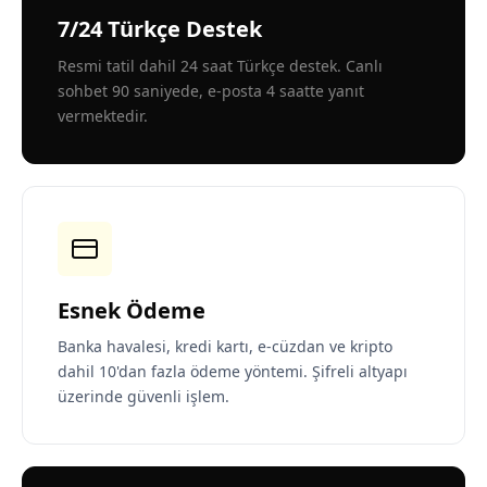
7/24 Türkçe Destek
Resmi tatil dahil 24 saat Türkçe destek. Canlı
sohbet 90 saniyede, e-posta 4 saatte yanıt
vermektedir.
Esnek Ödeme
Banka havalesi, kredi kartı, e-cüzdan ve kripto
dahil 10'dan fazla ödeme yöntemi. Şifreli altyapı
üzerinde güvenli işlem.