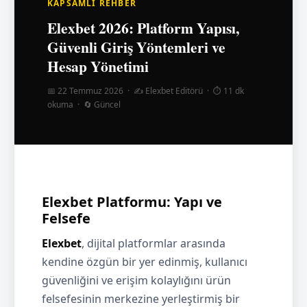
KAPSAMLI REHBER
Elexbet 2026: Platform Yapısı,
Güvenli Giriş Yöntemleri ve
Hesap Yönetimi
📅 22 Temmuz 2026 · ✍ Elexbet Editörü · ⏱ 11 dk
okuma · 🔄 Güncel
Elexbet Platformu: Yapı ve
Felsefe
Elexbet
, dijital platformlar arasında
kendine özgün bir yer edinmiş, kullanıcı
güvenliğini ve erişim kolaylığını ürün
felsefesinin merkezine yerleştirmiş bir