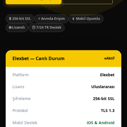
🔒 256-bit SSL
⚡ Anında Erişim
📱 Mobil Uyumlu
🌐 Lisanslı
🕐 7/24 TR Destek
Elexbet — Canlı Durum
Aktif
Platform
Elexbet
Lisans
Uluslararası
Şifreleme
256-bit SSL
Protokol
TLS 1.3
Mobil Destek
iOS & Android