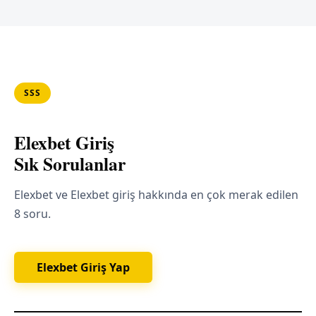
SSS
Elexbet Giriş
Sık Sorulanlar
Elexbet ve Elexbet giriş hakkında en çok merak edilen
8 soru.
Elexbet Giriş Yap