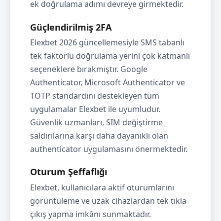
ek doğrulama adımı devreye girmektedir.
Güçlendirilmiş 2FA
Elexbet 2026 güncellemesiyle SMS tabanlı
tek faktörlü doğrulama yerini çok katmanlı
seçeneklere bırakmıştır. Google
Authenticator, Microsoft Authenticator ve
TOTP standardını destekleyen tüm
uygulamalar Elexbet ile uyumludur.
Güvenlik uzmanları, SIM değiştirme
saldırılarına karşı daha dayanıklı olan
authenticator uygulamasını önermektedir.
Oturum Şeffaflığı
Elexbet, kullanıcılara aktif oturumlarını
görüntüleme ve uzak cihazlardan tek tıkla
çıkış yapma imkânı sunmaktadır.