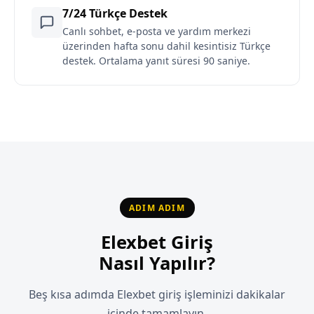
7/24 Türkçe Destek
Canlı sohbet, e-posta ve yardım merkezi
üzerinden hafta sonu dahil kesintisiz Türkçe
destek. Ortalama yanıt süresi 90 saniye.
ADIM ADIM
Elexbet Giriş
Nasıl Yapılır?
Beş kısa adımda Elexbet giriş işleminizi dakikalar
içinde tamamlayın.