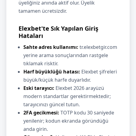
üyeliğiniz anında aktif olur. Üyelik
tamamen ücretsizdir.
Elexbet'te Sık Yapılan Giriş
Hataları
Sahte adres kullanımı:
tr.elexbetgir.com
yerine arama sonuçlarından rastgele
tıklamak risktir.
Harf büyüklüğü hatası:
Elexbet şifreleri
büyük/küçük harfe duyarlıdır.
Eski tarayıcı:
Elexbet 2026 arayüzü
modern standartlar gerektirmektedir;
tarayıcınızı güncel tutun.
2FA gecikmesi:
TOTP kodu 30 saniyede
yenilenir; kodun ekranda göründüğü
anda girin.