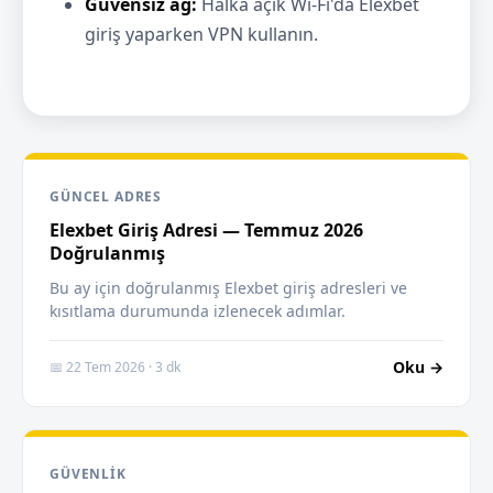
Güvensiz ağ:
Halka açık Wi-Fi'da Elexbet
giriş yaparken VPN kullanın.
GÜNCEL ADRES
Elexbet Giriş Adresi — Temmuz 2026
Doğrulanmış
Bu ay için doğrulanmış Elexbet giriş adresleri ve
kısıtlama durumunda izlenecek adımlar.
Oku →
📅 22 Tem 2026 · 3 dk
GÜVENLIK