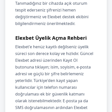
Tanımadığınız bir cihazda açık oturum
tespit ederseniz şifrenizi hemen
değiştirmeniz ve Elexbet destek ekibini
bilgilendirmeniz önerilmektedir.
Elexbet Üyelik Açma Rehberi
Elexbet'e henüz kayıtlı değilseniz üyelik
süreci son derece kolay ve hızlıdır. Güncel
Elexbet adresi üzerinden Kayıt Ol
butonuna tıklayın; isim, soyisim, e-posta
adresi ve güçlü bir şifre belirlemeniz
yeterlidir. Türkiye'den kayıt yapan
kullanıcılar için telefon numarası
doğrulaması ek bir güvenlik katmanı
olarak istenebilmektedir. E-posta ya da
SMS doğrulamasının ardından Elexbet