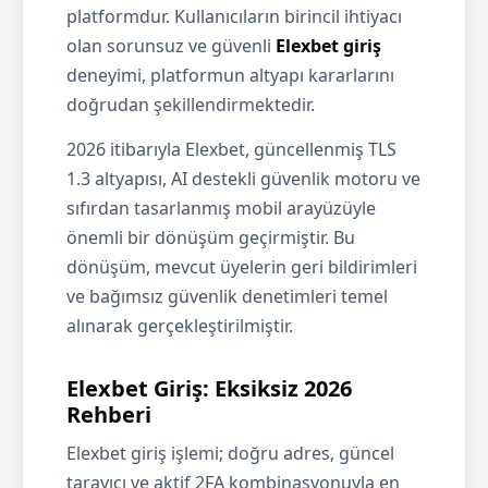
platformdur. Kullanıcıların birincil ihtiyacı
olan sorunsuz ve güvenli
Elexbet giriş
deneyimi, platformun altyapı kararlarını
doğrudan şekillendirmektedir.
2026 itibarıyla Elexbet, güncellenmiş TLS
1.3 altyapısı, AI destekli güvenlik motoru ve
sıfırdan tasarlanmış mobil arayüzüyle
önemli bir dönüşüm geçirmiştir. Bu
dönüşüm, mevcut üyelerin geri bildirimleri
ve bağımsız güvenlik denetimleri temel
alınarak gerçekleştirilmiştir.
Elexbet Giriş: Eksiksiz 2026
Rehberi
Elexbet giriş işlemi; doğru adres, güncel
tarayıcı ve aktif 2FA kombinasyonuyla en