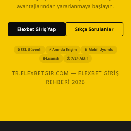
avantajlarından yararlanmaya başlayın.
Elexbet Giriş Yap
Sıkça Sorulanlar
🔒 SSL Güvenli
⚡ Anında Erişim
📱 Mobil Uyumlu
🌐 Lisanslı
🕐 7/24 Aktif
TR.ELEXBETGIR.COM — ELEXBET GİRİŞ
REHBERİ 2026