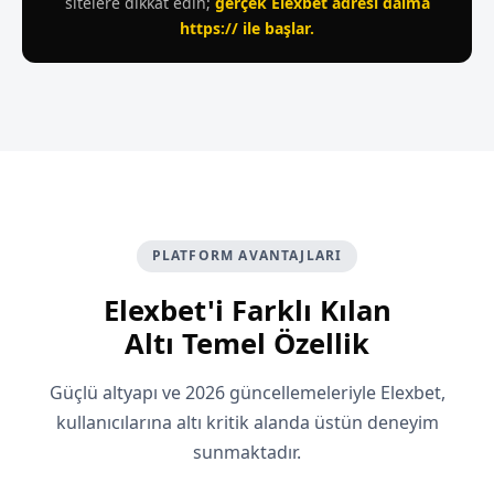
sitelere dikkat edin;
gerçek Elexbet adresi daima
https:// ile başlar.
PLATFORM AVANTAJLARI
Elexbet'i Farklı Kılan
Altı Temel Özellik
Güçlü altyapı ve 2026 güncellemeleriyle Elexbet,
kullanıcılarına altı kritik alanda üstün deneyim
sunmaktadır.