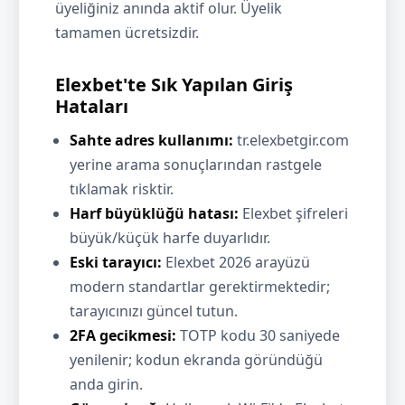
üyeliğiniz anında aktif olur. Üyelik
tamamen ücretsizdir.
Elexbet'te Sık Yapılan Giriş
Hataları
Sahte adres kullanımı:
tr.elexbetgir.com
yerine arama sonuçlarından rastgele
tıklamak risktir.
Harf büyüklüğü hatası:
Elexbet şifreleri
büyük/küçük harfe duyarlıdır.
Eski tarayıcı:
Elexbet 2026 arayüzü
modern standartlar gerektirmektedir;
tarayıcınızı güncel tutun.
2FA gecikmesi:
TOTP kodu 30 saniyede
yenilenir; kodun ekranda göründüğü
anda girin.