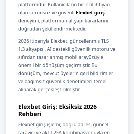
platformdur. Kullanıcıların birincil ihtiyacı
olan sorunsuz ve güvenli
Elexbet giriş
deneyimi, platformun altyapı kararlarını
doğrudan şekillendirmektedir.
2026 itibarıyla Elexbet, güncellenmiş TLS
1.3 altyapısı, AI destekli güvenlik motoru ve
sıfırdan tasarlanmış mobil arayüzüyle
önemli bir dönüşüm geçirmiştir. Bu
dönüşüm, mevcut üyelerin geri bildirimleri
ve bağımsız güvenlik denetimleri temel
alınarak gerçekleştirilmiştir.
Elexbet Giriş: Eksiksiz 2026
Rehberi
Elexbet giriş işlemi; doğru adres, güncel
tarayıcı ve aktif 2FA kombinasyonuyla en