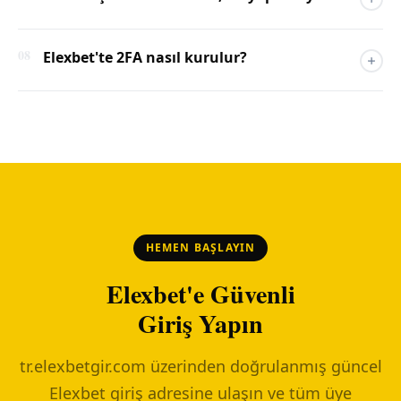
tüm özelliklere erişebilirsiniz.
adres üzerinden Kayıt Ol butonuna tıklayın, formu
doldurun ve e-posta veya SMS doğrulamasını
tamamlayın. Hesabınız hemen aktif olur ve hoş geldin
Elexbet giriş ekranındaki "Şifremi Unuttum"
08
Elexbet'te 2FA nasıl kurulur?
avantajlarına anında kavuşursunuz.
bağlantısına tıklayın. Üyelik e-posta adresinize
sıfırlama bağlantısı gönderilecektir. Bağlantı 15 dakika
geçerlidir. E-posta gelmezse spam klasörünüzü
Elexbet hesabınıza giriş yapın, sağ üstteki profil
kontrol edin; sorun devam ederse Elexbet canlı
menüsünden Güvenlik Ayarları'na gidin ve İki Faktörlü
desteğe başvurun.
Doğrulama seçeneğini aktif hale getirin. SMS veya
authenticator uygulama seçeneklerinden birini tercih
edin. SMS'e kıyasla authenticator uygulaması (Google,
Microsoft) SIM swap saldırılarına karşı çok daha
güvenlidir.
HEMEN BAŞLAYIN
Elexbet'e Güvenli
Giriş Yapın
tr.elexbetgir.com üzerinden doğrulanmış güncel
Elexbet giriş adresine ulaşın ve tüm üye