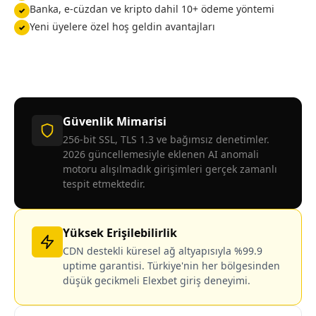
Banka, e-cüzdan ve kripto dahil 10+ ödeme yöntemi
✓
Yeni üyelere özel hoş geldin avantajları
✓
Güvenlik Mimarisi
256-bit SSL, TLS 1.3 ve bağımsız denetimler.
2026 güncellemesiyle eklenen AI anomali
motoru alışılmadık girişimleri gerçek zamanlı
tespit etmektedir.
Yüksek Erişilebilirlik
CDN destekli küresel ağ altyapısıyla %99.9
uptime garantisi. Türkiye'nin her bölgesinden
düşük gecikmeli Elexbet giriş deneyimi.