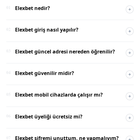
01
Elexbet nedir?
Elexbet, uluslararası lisans kapsamında faaliyet
02
Elexbet giriş nasıl yapılır?
gösteren, Türk kullanıcılara tam Türkçe arayüz ve 7/24
destek sunan dijital eğlence ve interaktif içerik
platformudur. Güvenlik odaklı altyapısı ve kesintisiz
tr.elexbetgir.com üzerinden doğrulanmış güncel
03
Elexbet güncel adresi nereden öğrenilir?
erişim altyapısıyla kullanıcı memnuniyetini öncelikli
Elexbet giriş adresini edinin. Adresi tarayıcınıza
hedef olarak benimseyen Elexbet, yıllar içinde güçlü
doğrudan yazın; URL'de kilit simgesi ve "https://"
bir üye tabanı oluşturmuştur.
olduğunu doğrulayın. Kullanıcı adı ve şifrenizi giriş
Elexbet güncel giriş adresi için tr.elexbetgir.com
04
Elexbet güvenilir midir?
formuna girin, Giriş butonuna tıklayın. 2FA aktifse
sayfasını düzenli olarak takip edin. Adres değişiklikleri
SMS ya da authenticator kodunuzu da girerek işlemi
anlık olarak güncellenmektedir. Arama motorlarından
tamamlayın.
ulaşılan sonuçlar her zaman resmi adres
Evet. Elexbet, uluslararası lisans çerçevesinde faaliyet
05
Elexbet mobil cihazlarda çalışır mı?
olmayabileceğinden, doğrulama için bu sayfayı
göstermekte olup bağımsız güvenlik denetimlerinden
kullanın ve adresi tarayıcınızda yer imi olarak
geçmektedir. 256-bit SSL şifreleme, TLS 1.3 protokolü
kaydedin.
ve yapay zeka destekli anomali tespiti, platformun
Evet. Elexbet'in 2026'da yenilenen duyarlı (responsive)
06
Elexbet üyeliği ücretsiz mi?
güvenlik standartlarını yüksek tutmaktadır.
arayüzü iOS ve Android'in tüm güncel sürümlerinde
sorunsuz çalışmaktadır. Ek uygulama indirmeye gerek
kalmadan mobil tarayıcıdan Elexbet giriş yapabilir,
Evet, Elexbet üyeliği tamamen ücretsizdir. Güncel
07
Elexbet şifremi unuttum, ne yapmalıyım?