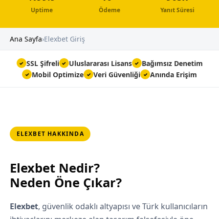
Uptime
Ödeme
Yanıt Süresi
Ana Sayfa
›
Elexbet Giriş
SSL Şifreli
Uluslararası Lisans
Bağımsız Denetim
✓
✓
✓
Mobil Optimize
Veri Güvenliği
Anında Erişim
✓
✓
✓
ELEXBET HAKKINDA
Elexbet Nedir?
Neden Öne Çıkar?
Elexbet
, güvenlik odaklı altyapısı ve Türk kullanıcıların