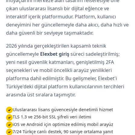
ihtiyaçlarını merkeze alan tasarım felsefesiyle öne
çıkan uluslararası lisanslı bir dijital eğlence ve
interaktif içerik platformudur. Platform, kullanıcı
deneyimini her güncellemeyle daha akıcı, daha hızlı ve
daha güvenli bir seviyeye taşımaktadır.
2026 yılında gerçekleştirilen kapsamlı teknik
güncellemeyle
Elexbet giriş
süreci sadeleştirilmiş;
yeni nesil güvenlik katmanları, genişletilmiş 2FA
seçenekleri ve mobil öncelikli arayüz yenilikleri
platforma dahil edilmiştir. Bu gelişmeler, Elexbet'i
Türkiye'deki dijital platform kullanıcılarının tercihleri
arasında üst sıralara taşımıştır.
Uluslararası lisans güvencesiyle denetimli hizmet
✓
TLS 1.3 ve 256-bit SSL şifreli veri iletimi
✓
iOS ve Android için optimize edilmiş mobil arayüz
✓
7/24 Türkçe canlı destek, 90 saniye ortalama yanıt
✓