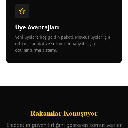
Üye Avantajları
Yeni üyelere hoş geldin paketi. Mevcut üyeler için
reload, sadakat ve sezon kampanyalarıyla
ödüllendirme sistemi.
Rakamlar Konuşuyor
Elexbet'in güvenilirliğini gösteren somut veriler