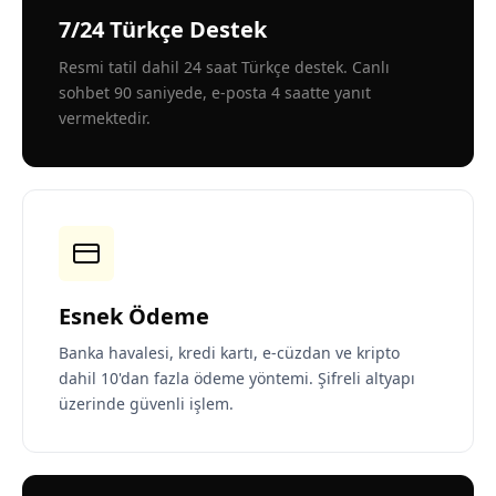
7/24 Türkçe Destek
Resmi tatil dahil 24 saat Türkçe destek. Canlı
sohbet 90 saniyede, e-posta 4 saatte yanıt
vermektedir.
Esnek Ödeme
Banka havalesi, kredi kartı, e-cüzdan ve kripto
dahil 10'dan fazla ödeme yöntemi. Şifreli altyapı
üzerinde güvenli işlem.