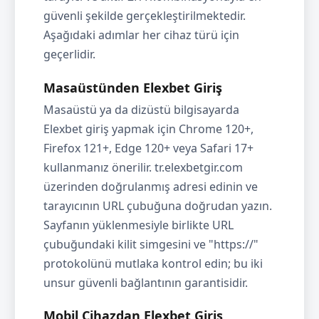
güvenli şekilde gerçekleştirilmektedir.
Aşağıdaki adımlar her cihaz türü için
geçerlidir.
Masaüstünden Elexbet Giriş
Masaüstü ya da dizüstü bilgisayarda
Elexbet giriş yapmak için Chrome 120+,
Firefox 121+, Edge 120+ veya Safari 17+
kullanmanız önerilir. tr.elexbetgir.com
üzerinden doğrulanmış adresi edinin ve
tarayıcının URL çubuğuna doğrudan yazın.
Sayfanın yüklenmesiyle birlikte URL
çubuğundaki kilit simgesini ve "https://"
protokolünü mutlaka kontrol edin; bu iki
unsur güvenli bağlantının garantisidir.
Mobil Cihazdan Elexbet Giriş