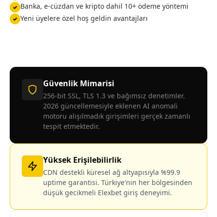
Banka, e-cüzdan ve kripto dahil 10+ ödeme yöntemi
✓
Yeni üyelere özel hoş geldin avantajları
✓
Güvenlik Mimarisi
256-bit SSL, TLS 1.3 ve bağımsız denetimler.
2026 güncellemesiyle eklenen AI anomali
motoru alışılmadık girişimleri gerçek zamanlı
tespit etmektedir.
Yüksek Erişilebilirlik
CDN destekli küresel ağ altyapısıyla %99.9
uptime garantisi. Türkiye'nin her bölgesinden
düşük gecikmeli Elexbet giriş deneyimi.