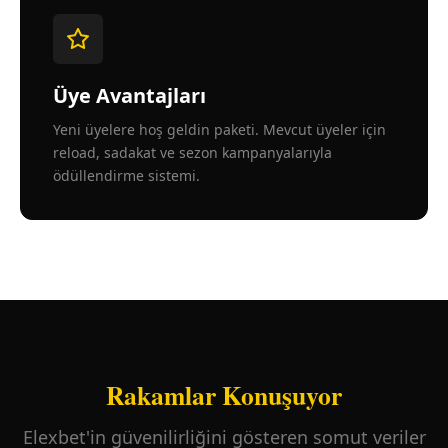
Üye Avantajları
Yeni üyelere hoş geldin paketi. Mevcut üyeler için
reload, sadakat ve sezon kampanyalarıyla
ödüllendirme sistemi.
Rakamlar Konuşuyor
Elexbet'in güvenilirliğini gösteren somut veriler