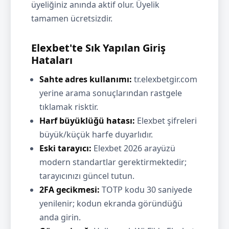
üyeliğiniz anında aktif olur. Üyelik
tamamen ücretsizdir.
Elexbet'te Sık Yapılan Giriş
Hataları
Sahte adres kullanımı:
tr.elexbetgir.com
yerine arama sonuçlarından rastgele
tıklamak risktir.
Harf büyüklüğü hatası:
Elexbet şifreleri
büyük/küçük harfe duyarlıdır.
Eski tarayıcı:
Elexbet 2026 arayüzü
modern standartlar gerektirmektedir;
tarayıcınızı güncel tutun.
2FA gecikmesi:
TOTP kodu 30 saniyede
yenilenir; kodun ekranda göründüğü
anda girin.