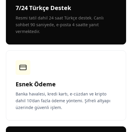
7/24 Türkçe Destek
Resmi tatil dahil 24 saat Türkçe destek. Canlı
sohbet 90 saniyede, e-posta 4 saatte yanıt
vermektedir.
Esnek Ödeme
Banka havalesi, kredi kartı, e-cüzdan ve kripto
dahil 10'dan fazla ödeme yöntemi. Şifreli altyapı
üzerinde güvenli işlem.