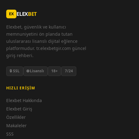
ELEX
BET
EX
Elexbet, güvenlik ve kullanıcı
memnuniyetini ön planda tutan
uluslararası lisanslı dijital eğlence
platformudur. tr.elexbetgir.com güncel
giriş rehberi.
🔒 SSL
🌐 Lisanslı
18+
7/24
HIZLI ERIŞIM
Elexbet Hakkında
Elexbet Giriş
Özellikler
Makaleler
SSS