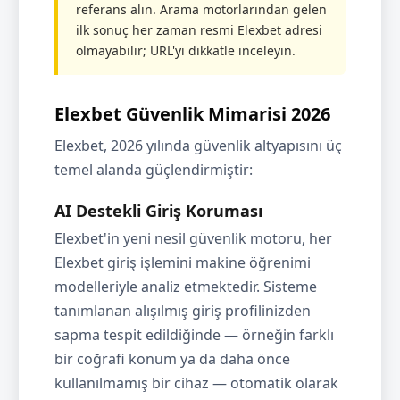
referans alın. Arama motorlarından gelen
ilk sonuç her zaman resmi Elexbet adresi
olmayabilir; URL'yi dikkatle inceleyin.
Elexbet Güvenlik Mimarisi 2026
Elexbet, 2026 yılında güvenlik altyapısını üç
temel alanda güçlendirmiştir:
AI Destekli Giriş Koruması
Elexbet'in yeni nesil güvenlik motoru, her
Elexbet giriş işlemini makine öğrenimi
modelleriyle analiz etmektedir. Sisteme
tanımlanan alışılmış giriş profilinizden
sapma tespit edildiğinde — örneğin farklı
bir coğrafi konum ya da daha önce
kullanılmamış bir cihaz — otomatik olarak