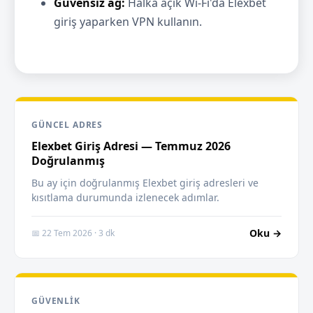
Güvensiz ağ:
Halka açık Wi-Fi'da Elexbet
giriş yaparken VPN kullanın.
GÜNCEL ADRES
Elexbet Giriş Adresi — Temmuz 2026
Doğrulanmış
Bu ay için doğrulanmış Elexbet giriş adresleri ve
kısıtlama durumunda izlenecek adımlar.
Oku →
📅 22 Tem 2026 · 3 dk
GÜVENLIK