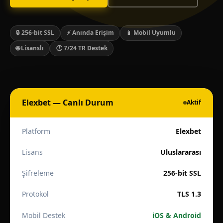
🔒 256-bit SSL
⚡ Anında Erişim
📱 Mobil Uyumlu
🌐 Lisanslı
🕐 7/24 TR Destek
Elexbet — Canlı Durum
Aktif
Platform
Elexbet
Lisans
Uluslararası
Şifreleme
256-bit SSL
Protokol
TLS 1.3
Mobil Destek
iOS & Android