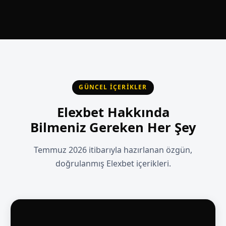
GÜNCEL İÇERIKLER
Elexbet Hakkında
Bilmeniz Gereken Her Şey
Temmuz 2026 itibarıyla hazırlanan özgün,
doğrulanmış Elexbet içerikleri.