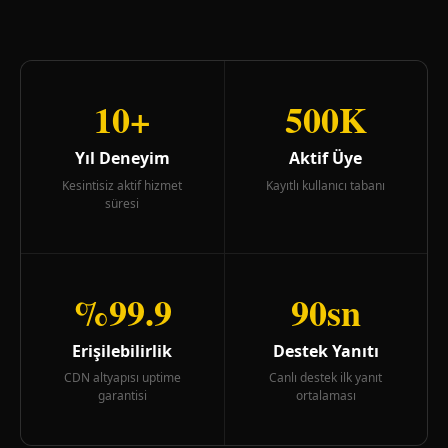
10+
500K
Yıl Deneyim
Aktif Üye
Kesintisiz aktif hizmet
Kayıtlı kullanıcı tabanı
süresi
%99.9
90sn
Erişilebilirlik
Destek Yanıtı
CDN altyapısı uptime
Canlı destek ilk yanıt
garantisi
ortalaması