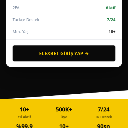
2FA
Aktif
Türkçe Destek
7/24
Min. Yaş
18+
ELEXBET GİRİŞ YAP →
10+
500K+
7/24
Yıl Aktif
Üye
TR Destek
%99.9
10+
90sn