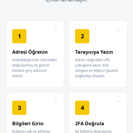
1
2
Adresi Öğrenin
Tarayıcıya Yazın
tr.elexbetgir.com üzerinden
Adresi doğrudan URL
doğrulanmış ve güncel
çubuğuna yazın. Kilit
Elexbet giriş adresini
simgesi ve https:// güvenli
edinin.
bağlantıyı onaylar.
3
4
Bilgileri Girin
2FA Doğrula
Kullanıcı adı ve şifrenizi
İki faktörlü doğrulama