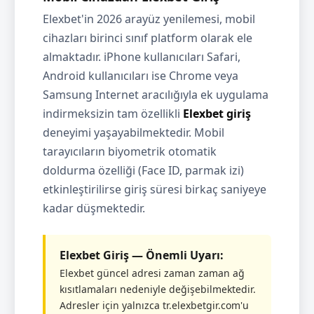
Elexbet'in 2026 arayüz yenilemesi, mobil
cihazları birinci sınıf platform olarak ele
almaktadır. iPhone kullanıcıları Safari,
Android kullanıcıları ise Chrome veya
Samsung Internet aracılığıyla ek uygulama
indirmeksizin tam özellikli
Elexbet giriş
deneyimi yaşayabilmektedir. Mobil
tarayıcıların biyometrik otomatik
doldurma özelliği (Face ID, parmak izi)
etkinleştirilirse giriş süresi birkaç saniyeye
kadar düşmektedir.
Elexbet Giriş — Önemli Uyarı:
Elexbet güncel adresi zaman zaman ağ
kısıtlamaları nedeniyle değişebilmektedir.
Adresler için yalnızca tr.elexbetgir.com'u