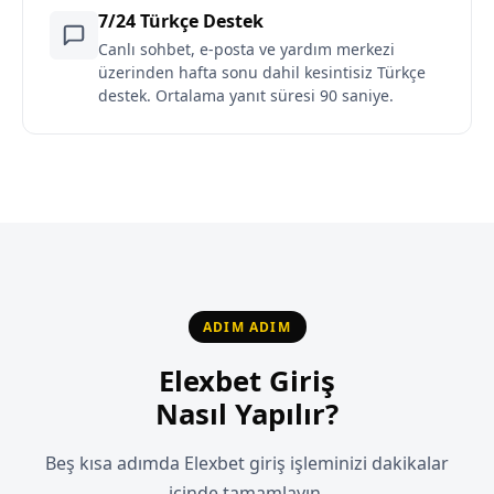
7/24 Türkçe Destek
Canlı sohbet, e-posta ve yardım merkezi
üzerinden hafta sonu dahil kesintisiz Türkçe
destek. Ortalama yanıt süresi 90 saniye.
ADIM ADIM
Elexbet Giriş
Nasıl Yapılır?
Beş kısa adımda Elexbet giriş işleminizi dakikalar
içinde tamamlayın.