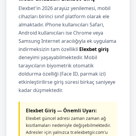
Elexbet'in 2026 arayüz yenilemesi, mobil
cihazları birinci sınıf platform olarak ele
almaktadır. iPhone kullanıcıları Safari,
Android kullanıcıları ise Chrome veya
Samsung Internet aracılığıyla ek uygulama
indirmeksizin tam özellikli
Elexbet giriş
deneyimi yaşayabilmektedir. Mobil
tarayıcıların biyometrik otomatik
doldurma özelliği (Face ID, parmak izi)
etkinleştirilirse giriş süresi birkaç saniyeye
kadar düşmektedir.
Elexbet Giriş — Önemli Uyarı:
Elexbet güncel adresi zaman zaman ağ
kısıtlamaları nedeniyle değişebilmektedir.
Adresler için yalnızca tr.elexbetgir.com'u