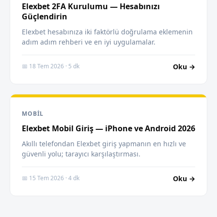
Elexbet 2FA Kurulumu — Hesabınızı
Güçlendirin
Elexbet hesabınıza iki faktörlü doğrulama eklemenin
adım adım rehberi ve en iyi uygulamalar.
Oku →
📅 18 Tem 2026 · 5 dk
MOBIL
Elexbet Mobil Giriş — iPhone ve Android 2026
Akıllı telefondan Elexbet giriş yapmanın en hızlı ve
güvenli yolu; tarayıcı karşılaştırması.
Oku →
📅 15 Tem 2026 · 4 dk