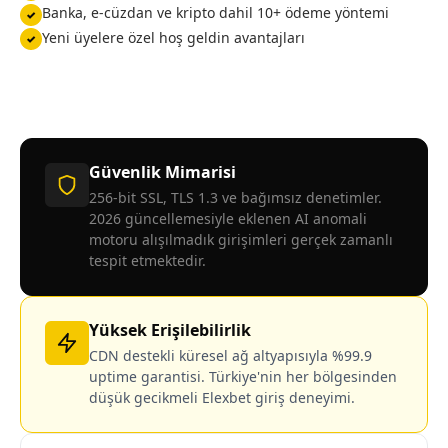
Banka, e-cüzdan ve kripto dahil 10+ ödeme yöntemi
✓
Yeni üyelere özel hoş geldin avantajları
✓
Güvenlik Mimarisi
256-bit SSL, TLS 1.3 ve bağımsız denetimler.
2026 güncellemesiyle eklenen AI anomali
motoru alışılmadık girişimleri gerçek zamanlı
tespit etmektedir.
Yüksek Erişilebilirlik
CDN destekli küresel ağ altyapısıyla %99.9
uptime garantisi. Türkiye'nin her bölgesinden
düşük gecikmeli Elexbet giriş deneyimi.