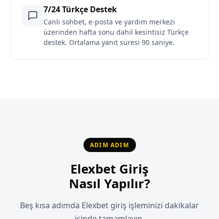
7/24 Türkçe Destek
Canlı sohbet, e-posta ve yardım merkezi
üzerinden hafta sonu dahil kesintisiz Türkçe
destek. Ortalama yanıt süresi 90 saniye.
ADIM ADIM
Elexbet Giriş
Nasıl Yapılır?
Beş kısa adımda Elexbet giriş işleminizi dakikalar
içinde tamamlayın.