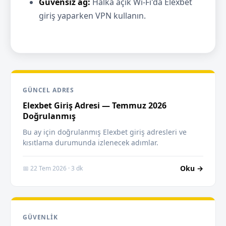
Güvensiz ağ:
Halka açık Wi-Fi'da Elexbet
giriş yaparken VPN kullanın.
GÜNCEL ADRES
Elexbet Giriş Adresi — Temmuz 2026
Doğrulanmış
Bu ay için doğrulanmış Elexbet giriş adresleri ve
kısıtlama durumunda izlenecek adımlar.
Oku →
📅 22 Tem 2026 · 3 dk
GÜVENLIK