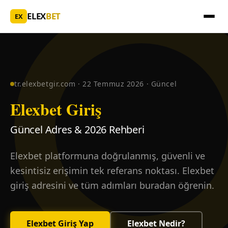
ELEX
BET
EX
tr.elexbetgir.com · 22 Temmuz 2026 · Güncel
Elexbet Giriş
Güncel Adres & 2026 Rehberi
Elexbet platformuna doğrulanmış, güvenli ve
kesintisiz erişimin tek referans noktası. Elexbet
giriş adresini ve tüm adımları buradan öğrenin.
Elexbet Giriş Yap
Elexbet Nedir?