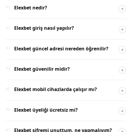
01
Elexbet nedir?
Elexbet, uluslararası lisans kapsamında faaliyet
02
Elexbet giriş nasıl yapılır?
gösteren, Türk kullanıcılara tam Türkçe arayüz ve 7/24
destek sunan dijital eğlence ve interaktif içerik
platformudur. Güvenlik odaklı altyapısı ve kesintisiz
tr.elexbetgir.com üzerinden doğrulanmış güncel
03
Elexbet güncel adresi nereden öğrenilir?
erişim altyapısıyla kullanıcı memnuniyetini öncelikli
Elexbet giriş adresini edinin. Adresi tarayıcınıza
hedef olarak benimseyen Elexbet, yıllar içinde güçlü
doğrudan yazın; URL'de kilit simgesi ve "https://"
bir üye tabanı oluşturmuştur.
olduğunu doğrulayın. Kullanıcı adı ve şifrenizi giriş
Elexbet güncel giriş adresi için tr.elexbetgir.com
04
Elexbet güvenilir midir?
formuna girin, Giriş butonuna tıklayın. 2FA aktifse
sayfasını düzenli olarak takip edin. Adres değişiklikleri
SMS ya da authenticator kodunuzu da girerek işlemi
anlık olarak güncellenmektedir. Arama motorlarından
tamamlayın.
ulaşılan sonuçlar her zaman resmi adres
Evet. Elexbet, uluslararası lisans çerçevesinde faaliyet
05
Elexbet mobil cihazlarda çalışır mı?
olmayabileceğinden, doğrulama için bu sayfayı
göstermekte olup bağımsız güvenlik denetimlerinden
kullanın ve adresi tarayıcınızda yer imi olarak
geçmektedir. 256-bit SSL şifreleme, TLS 1.3 protokolü
kaydedin.
ve yapay zeka destekli anomali tespiti, platformun
Evet. Elexbet'in 2026'da yenilenen duyarlı (responsive)
06
Elexbet üyeliği ücretsiz mi?
güvenlik standartlarını yüksek tutmaktadır.
arayüzü iOS ve Android'in tüm güncel sürümlerinde
sorunsuz çalışmaktadır. Ek uygulama indirmeye gerek
kalmadan mobil tarayıcıdan Elexbet giriş yapabilir,
Evet, Elexbet üyeliği tamamen ücretsizdir. Güncel
07
Elexbet şifremi unuttum, ne yapmalıyım?