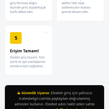
giriş formuna doğru
aktifse SMS veya
biçimde girin; büyük/küçük
authenticator kodunu
harfe dikkat edin.
girerek devam edin.
5
Erişim Tamam!
Elexbet giriş başarılı. Tüm
içerik ve üye avantajlarına
anında erişim sağladınız.
⚠ Güvenlik Uyarısı:
Elexbet giriş için yalnızca
tr.elexbetgir.com'da paylaşılan doğrulanmış
adresleri kullanın. Elexbet adını taklit eden sahte