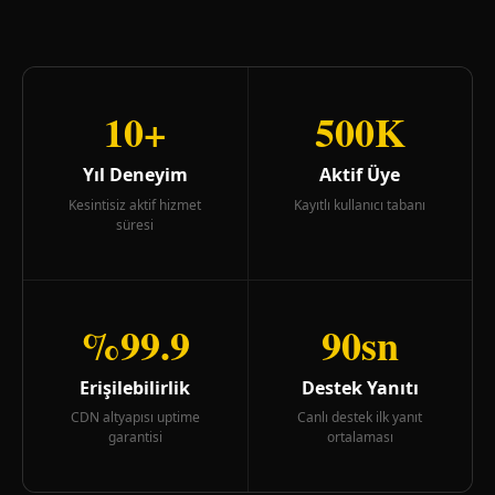
10+
500K
Yıl Deneyim
Aktif Üye
Kesintisiz aktif hizmet
Kayıtlı kullanıcı tabanı
süresi
%99.9
90sn
Erişilebilirlik
Destek Yanıtı
CDN altyapısı uptime
Canlı destek ilk yanıt
garantisi
ortalaması