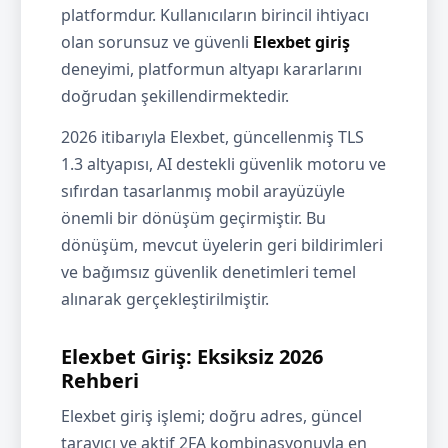
platformdur. Kullanıcıların birincil ihtiyacı
olan sorunsuz ve güvenli
Elexbet giriş
deneyimi, platformun altyapı kararlarını
doğrudan şekillendirmektedir.
2026 itibarıyla Elexbet, güncellenmiş TLS
1.3 altyapısı, AI destekli güvenlik motoru ve
sıfırdan tasarlanmış mobil arayüzüyle
önemli bir dönüşüm geçirmiştir. Bu
dönüşüm, mevcut üyelerin geri bildirimleri
ve bağımsız güvenlik denetimleri temel
alınarak gerçekleştirilmiştir.
Elexbet Giriş: Eksiksiz 2026
Rehberi
Elexbet giriş işlemi; doğru adres, güncel
tarayıcı ve aktif 2FA kombinasyonuyla en