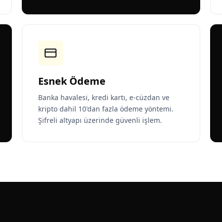
Esnek Ödeme
Banka havalesi, kredi kartı, e-cüzdan ve
kripto dahil 10'dan fazla ödeme yöntemi.
Şifreli altyapı üzerinde güvenli işlem.