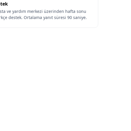
stek
osta ve yardım merkezi üzerinden hafta sonu
ürkçe destek. Ortalama yanıt süresi 90 saniye.