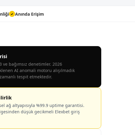
nliği
Anında Erişim
✓
isi
.3 ve bağımsız denetimler. 2026
klenen AI anomali motoru alışılmadık
 zamanlı tespit etmektedir.
lirlik
el ağ altyapısıyla %99.9 uptime garantisi.
lgesinden düşük gecikmeli Elexbet giriş