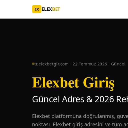
ELEX
BET
EX
tr.elexbetgir.com · 22 Temmuz 2026 · Güncel
Elexbet Giriş
Güncel Adres & 2026 Re
Elexbet platformuna doğrulanmış, güvenl
noktası. Elexbet giriş adresini ve tüm 