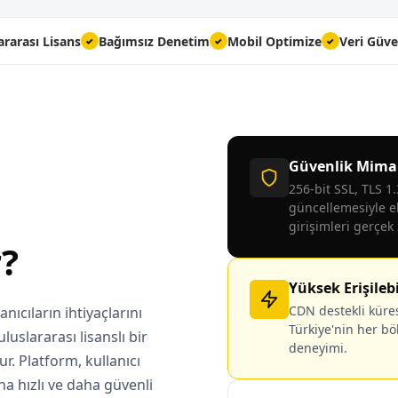
ararası Lisans
Bağımsız Denetim
Mobil Optimize
Veri Güve
✓
✓
✓
Güvenlik Mimar
256-bit SSL, TLS 1
güncellemesiyle e
girişimleri gerçek
?
Yüksek Erişilebi
CDN destekli küres
anıcıların ihtiyaçlarını
Türkiye'nin her bö
uslararası lisanslı bir
deneyimi.
ur. Platform, kullanıcı
a hızlı ve daha güvenli