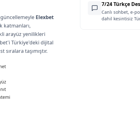
7/24 Türkçe De
Canlı sohbet, e-p
k güncellemeyle
Elexbet
dahil kesintisiz T
ik katmanları,
li arayüz yenilikleri
et'i Türkiye'deki dijital
t sıralara taşımıştır.
met
yüz
nıt
ntemi