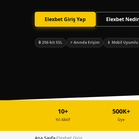
Elexbet Giriş Yap
Elexbet Nedir
🔒 256-bit SSL
⚡ Anında Erişim
📱 Mobil Uyumlu
10+
500K+
Yıl Aktif
Üye
Ana Sayfa
›
Elexbet Giriş