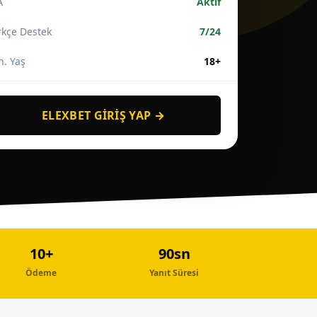
A
Aktif
rkçe Destek
7/24
n. Yaş
18+
ELEXBET GİRİŞ YAP →
10+
90sn
Ödeme
Yanıt Süresi