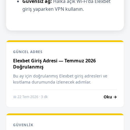
Güvensiz ağ:
Halka açık Wi-Fi'da Elexbet
giriş yaparken VPN kullanın.
GÜNCEL ADRES
Elexbet Giriş Adresi — Temmuz 2026
Doğrulanmış
Bu ay için doğrulanmış Elexbet giriş adresleri ve
kısıtlama durumunda izlenecek adımlar.
Oku →
📅 22 Tem 2026 · 3 dk
GÜVENLIK