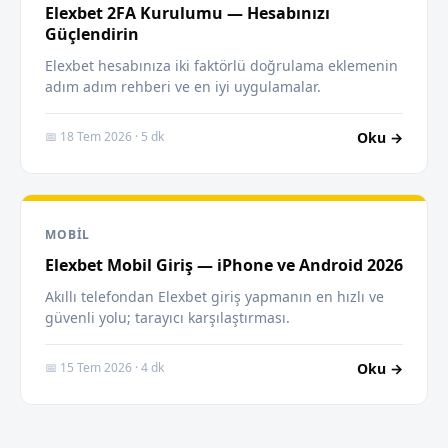
Elexbet 2FA Kurulumu — Hesabınızı
Güçlendirin
Elexbet hesabınıza iki faktörlü doğrulama eklemenin
adım adım rehberi ve en iyi uygulamalar.
Oku →
📅 18 Tem 2026 · 5 dk
MOBIL
Elexbet Mobil Giriş — iPhone ve Android 2026
Akıllı telefondan Elexbet giriş yapmanın en hızlı ve
güvenli yolu; tarayıcı karşılaştırması.
Oku →
📅 15 Tem 2026 · 4 dk