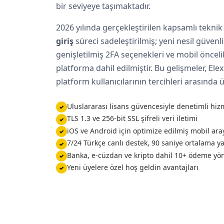
bir seviyeye taşımaktadır.
2026 yılında gerçekleştirilen kapsamlı tekni
giriş
süreci sadeleştirilmiş; yeni nesil güvenl
genişletilmiş 2FA seçenekleri ve mobil öncelik
platforma dahil edilmiştir. Bu gelişmeler, Elexb
platform kullanıcılarının tercihleri arasında üs
Uluslararası lisans güvencesiyle denetimli hiz
✓
TLS 1.3 ve 256-bit SSL şifreli veri iletimi
✓
iOS ve Android için optimize edilmiş mobil ara
✓
7/24 Türkçe canlı destek, 90 saniye ortalama ya
✓
Banka, e-cüzdan ve kripto dahil 10+ ödeme yö
✓
Yeni üyelere özel hoş geldin avantajları
✓