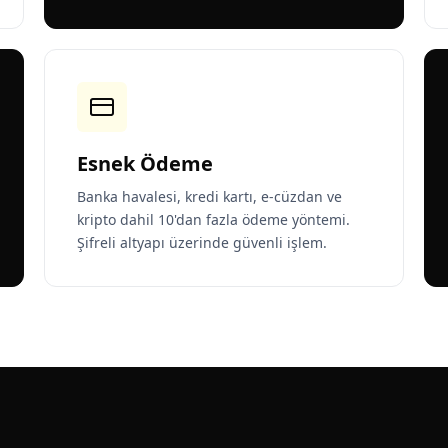
Esnek Ödeme
Banka havalesi, kredi kartı, e-cüzdan ve
kripto dahil 10'dan fazla ödeme yöntemi.
Şifreli altyapı üzerinde güvenli işlem.