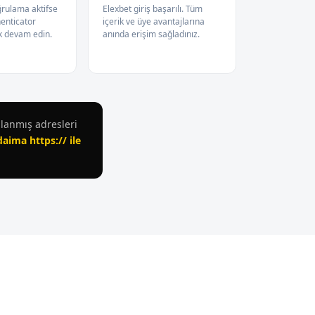
oğrulama aktifse
Elexbet giriş başarılı. Tüm
enticator
içerik ve üye avantajlarına
k devam edin.
anında erişim sağladınız.
ulanmış adresleri
aima https:// ile