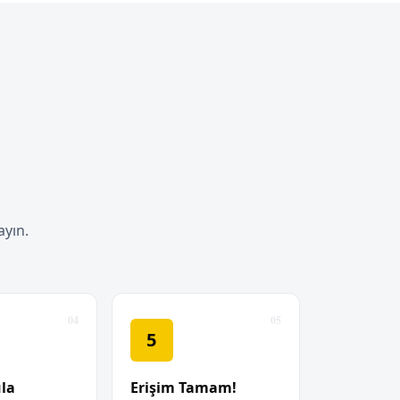
ayın.
5
la
Erişim Tamam!