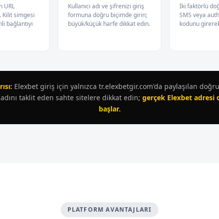
n URL
Kullanıcı adı ve şifrenizi giriş
İki faktörlü d
Kilit simgesi
formuna doğru biçimde girin;
SMS veya auth
nli bağlantıyı
büyük/küçük harfe dikkat edin.
kodunu girere
ısı:
Elexbet giriş için yalnızca tr.elexbetgir.com'da paylaşılan doğr
 adını taklit eden sahte sitelere dikkat edin;
gerçek Elexbet adresi d
başlar.
PLATFORM AVANTAJLARI