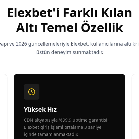
Elexbet'i Farklı Kılan
Altı Temel Özellik
apı ve 2026 güncellemeleriyle Elexbet, kullanıcılarına altı kr
üstün deneyim sunmaktadır.
Yüksek Hız
CDN altyapısıyla %99.9 uptime garantisi.
Elexbet giriş işlemi ortalama 3 saniye
içinde tamamlanmaktadır.