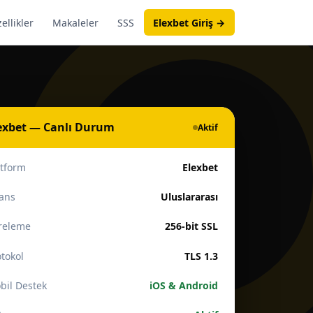
ellikler
Makaleler
SSS
Elexbet Giriş →
exbet — Canlı Durum
Aktif
atform
Elexbet
sans
Uluslararası
freleme
256-bit SSL
otokol
TLS 1.3
bil Destek
iOS & Android