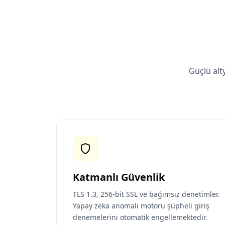
Güçlü alty
Katmanlı Güvenlik
TLS 1.3, 256-bit SSL ve bağımsız denetimler.
Yapay zeka anomali motoru şüpheli giriş
denemelerini otomatik engellemektedir.