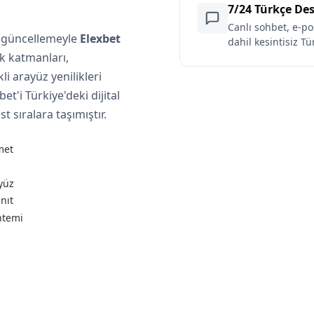
7/24 Türkçe De
Canlı sohbet, e-p
k güncellemeyle
Elexbet
dahil kesintisiz T
ik katmanları,
li arayüz yenilikleri
et'i Türkiye'deki dijital
t sıralara taşımıştır.
met
yüz
nıt
ntemi