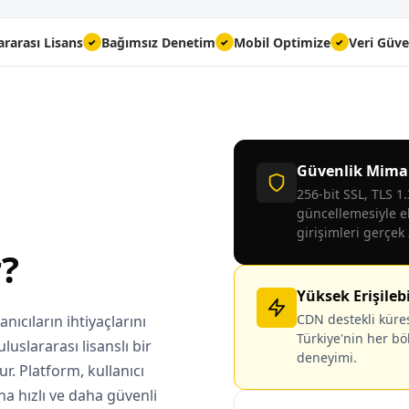
ararası Lisans
Bağımsız Denetim
Mobil Optimize
Veri Güve
✓
✓
✓
Güvenlik Mimar
256-bit SSL, TLS 1
güncellemesiyle e
girişimleri gerçek
?
Yüksek Erişilebi
CDN destekli küres
anıcıların ihtiyaçlarını
Türkiye'nin her bö
uslararası lisanslı bir
deneyimi.
ur. Platform, kullanıcı
a hızlı ve daha güvenli