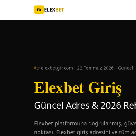
ELEX
BET
EX
tr.elexbetgir.com · 22 Temmuz 2026 · Güncel
Elexbet Giriş
Güncel Adres & 2026 Re
Elexbet platformuna doğrulanmış, güvenl
noktası. Elexbet giriş adresini ve tüm 