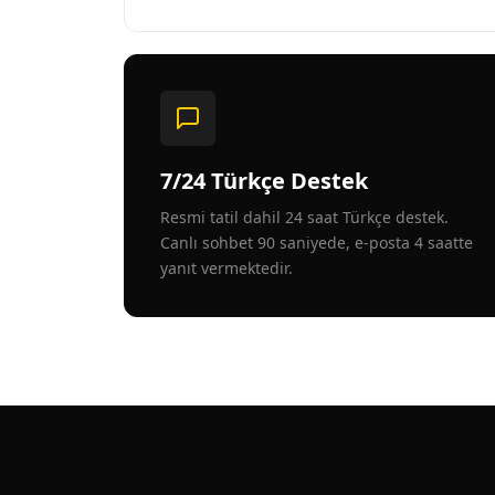
7/24 Türkçe Destek
Resmi tatil dahil 24 saat Türkçe destek.
Canlı sohbet 90 saniyede, e-posta 4 saatte
yanıt vermektedir.