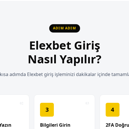
ADIM ADIM
Elexbet Giriş
Nasıl Yapılır?
kısa adımda Elexbet giriş işleminizi dakikalar içinde tamaml
3
4
 Yazın
Bilgileri Girin
2FA Doğru