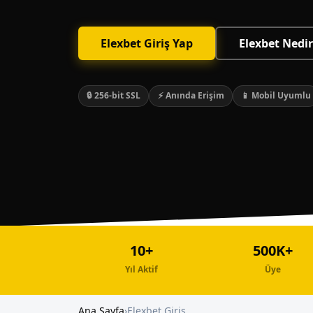
Elexbet Giriş Yap
Elexbet Nedir
🔒 256-bit SSL
⚡ Anında Erişim
📱 Mobil Uyumlu
10+
500K+
Yıl Aktif
Üye
Ana Sayfa
›
Elexbet Giriş