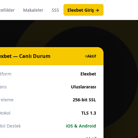
ellikler
Makaleler
SSS
Elexbet Giriş →
exbet — Canlı Durum
Aktif
atform
Elexbet
sans
Uluslararası
freleme
256-bit SSL
otokol
TLS 1.3
bil Destek
iOS & Android