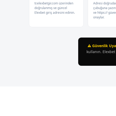
tr.elexbetgir.com üzerinden
Adresi doğruda
doğrulanmış ve güncel
çubuğuna yazın. 
Elexbet giriş adresini edinin.
ve https:// güve
onaylar.
⚠ Güvenlik Uyar
kullanın. Elexbet