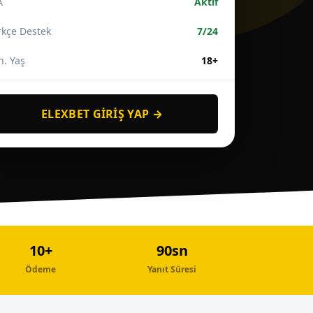
A
Aktif
rkçe Destek
7/24
n. Yaş
18+
ELEXBET GİRİŞ YAP →
10+
90sn
Ödeme
Yanıt Süresi