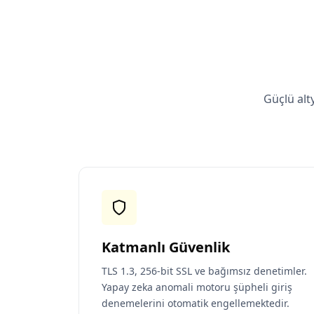
Güçlü alty
Katmanlı Güvenlik
TLS 1.3, 256-bit SSL ve bağımsız denetimler.
Yapay zeka anomali motoru şüpheli giriş
denemelerini otomatik engellemektedir.