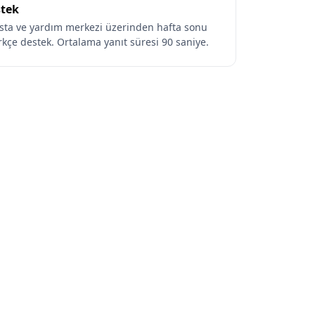
stek
osta ve yardım merkezi üzerinden hafta sonu
ürkçe destek. Ortalama yanıt süresi 90 saniye.