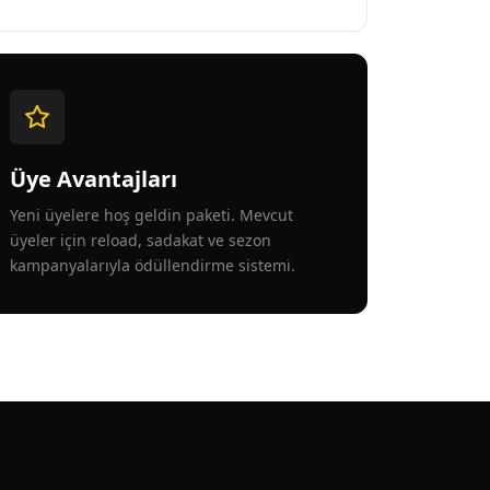
Üye Avantajları
Yeni üyelere hoş geldin paketi. Mevcut
üyeler için reload, sadakat ve sezon
kampanyalarıyla ödüllendirme sistemi.