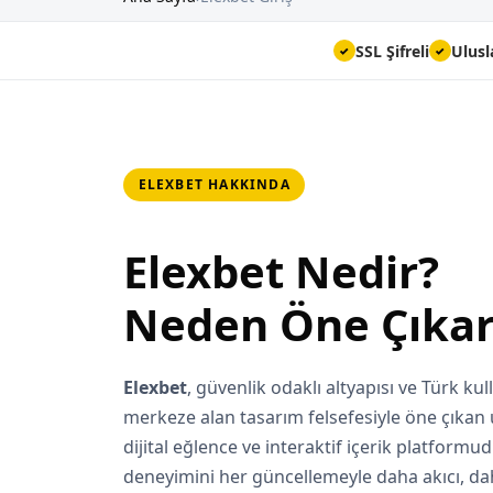
SSL Şifreli
Ulusl
✓
✓
ELEXBET HAKKINDA
Elexbet Nedir?
Neden Öne Çıkar
Elexbet
, güvenlik odaklı altyapısı ve Türk kull
merkeze alan tasarım felsefesiyle öne çıkan ul
dijital eğlence ve interaktif içerik platformud
deneyimini her güncellemeyle daha akıcı, dah