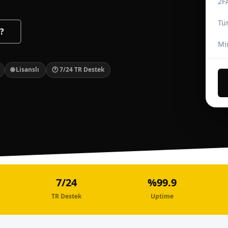
2F
Tü
?
Mi
🌐 Lisanslı
🕐 7/24 TR Destek
7/24
%99.9
TR Destek
Uptime