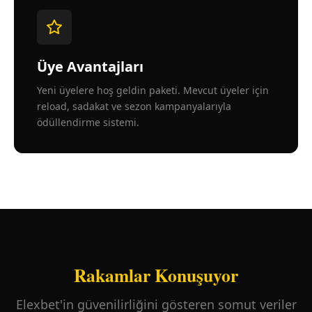
Üye Avantajları
Yeni üyelere hoş geldin paketi. Mevcut üyeler için
reload, sadakat ve sezon kampanyalarıyla
ödüllendirme sistemi.
Rakamlar Konuşuyor
Elexbet'in güvenilirliğini gösteren somut veriler