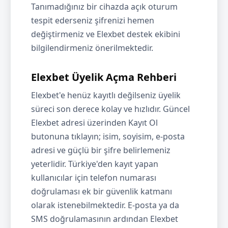
Tanımadığınız bir cihazda açık oturum
tespit ederseniz şifrenizi hemen
değiştirmeniz ve Elexbet destek ekibini
bilgilendirmeniz önerilmektedir.
Elexbet Üyelik Açma Rehberi
Elexbet'e henüz kayıtlı değilseniz üyelik
süreci son derece kolay ve hızlıdır. Güncel
Elexbet adresi üzerinden Kayıt Ol
butonuna tıklayın; isim, soyisim, e-posta
adresi ve güçlü bir şifre belirlemeniz
yeterlidir. Türkiye'den kayıt yapan
kullanıcılar için telefon numarası
doğrulaması ek bir güvenlik katmanı
olarak istenebilmektedir. E-posta ya da
SMS doğrulamasının ardından Elexbet