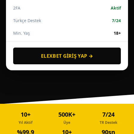
2FA
Aktif
Türkçe Destek
7/24
Min. Yaş
18+
ELEXBET GİRİŞ YAP →
10+
500K+
7/24
Yıl Aktif
Üye
TR Destek
%99.9
10+
90sn