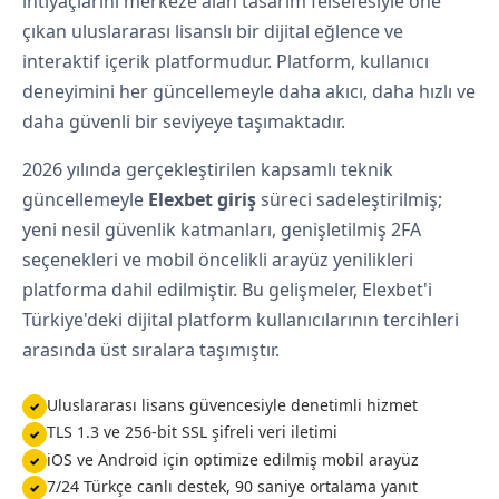
ihtiyaçlarını merkeze alan tasarım felsefesiyle öne
çıkan uluslararası lisanslı bir dijital eğlence ve
interaktif içerik platformudur. Platform, kullanıcı
deneyimini her güncellemeyle daha akıcı, daha hızlı ve
daha güvenli bir seviyeye taşımaktadır.
2026 yılında gerçekleştirilen kapsamlı teknik
güncellemeyle
Elexbet giriş
süreci sadeleştirilmiş;
yeni nesil güvenlik katmanları, genişletilmiş 2FA
seçenekleri ve mobil öncelikli arayüz yenilikleri
platforma dahil edilmiştir. Bu gelişmeler, Elexbet'i
Türkiye'deki dijital platform kullanıcılarının tercihleri
arasında üst sıralara taşımıştır.
Uluslararası lisans güvencesiyle denetimli hizmet
✓
TLS 1.3 ve 256-bit SSL şifreli veri iletimi
✓
iOS ve Android için optimize edilmiş mobil arayüz
✓
7/24 Türkçe canlı destek, 90 saniye ortalama yanıt
✓