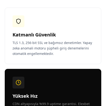
Katmanlı Güvenlik
TLS 1.3, 256-bit SSL ve bağımsız denetimler. Yapay
zeka anomali motoru şüpheli giriş denemelerini
otomatik engellemektedir.
Yüksek Hız
CDN altyapısıyla %99.9 uptime garantisi. Elexbet