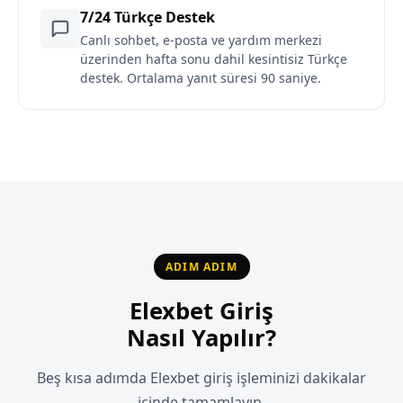
7/24 Türkçe Destek
Canlı sohbet, e-posta ve yardım merkezi
üzerinden hafta sonu dahil kesintisiz Türkçe
destek. Ortalama yanıt süresi 90 saniye.
ADIM ADIM
Elexbet Giriş
Nasıl Yapılır?
Beş kısa adımda Elexbet giriş işleminizi dakikalar
içinde tamamlayın.