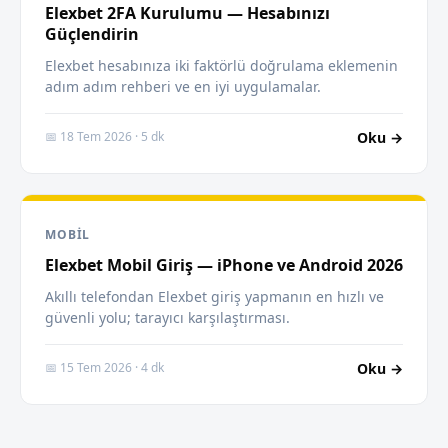
Elexbet 2FA Kurulumu — Hesabınızı
Güçlendirin
Elexbet hesabınıza iki faktörlü doğrulama eklemenin
adım adım rehberi ve en iyi uygulamalar.
Oku →
📅 18 Tem 2026 · 5 dk
MOBIL
Elexbet Mobil Giriş — iPhone ve Android 2026
Akıllı telefondan Elexbet giriş yapmanın en hızlı ve
güvenli yolu; tarayıcı karşılaştırması.
Oku →
📅 15 Tem 2026 · 4 dk