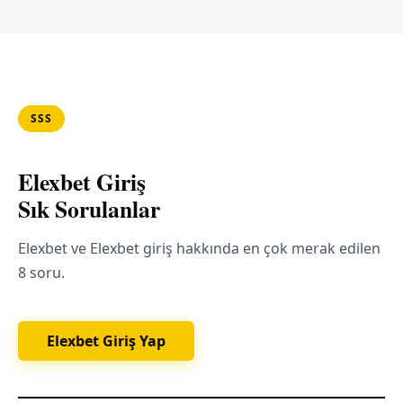
SSS
Elexbet Giriş
Sık Sorulanlar
Elexbet ve Elexbet giriş hakkında en çok merak edilen
8 soru.
Elexbet Giriş Yap