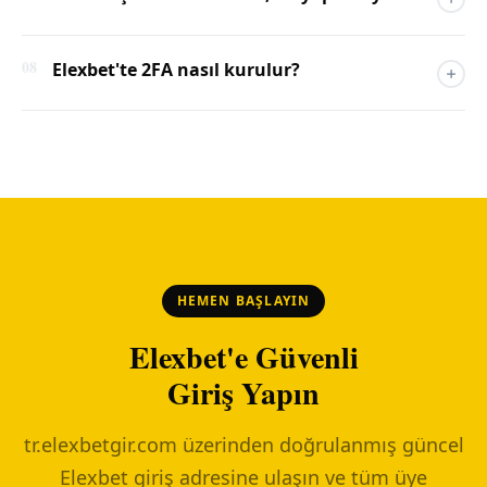
tüm özelliklere erişebilirsiniz.
adres üzerinden Kayıt Ol butonuna tıklayın, formu
doldurun ve e-posta veya SMS doğrulamasını
tamamlayın. Hesabınız hemen aktif olur ve hoş geldin
Elexbet giriş ekranındaki "Şifremi Unuttum"
08
Elexbet'te 2FA nasıl kurulur?
avantajlarına anında kavuşursunuz.
bağlantısına tıklayın. Üyelik e-posta adresinize
sıfırlama bağlantısı gönderilecektir. Bağlantı 15 dakika
geçerlidir. E-posta gelmezse spam klasörünüzü
Elexbet hesabınıza giriş yapın, sağ üstteki profil
kontrol edin; sorun devam ederse Elexbet canlı
menüsünden Güvenlik Ayarları'na gidin ve İki Faktörlü
desteğe başvurun.
Doğrulama seçeneğini aktif hale getirin. SMS veya
authenticator uygulama seçeneklerinden birini tercih
edin. SMS'e kıyasla authenticator uygulaması (Google,
Microsoft) SIM swap saldırılarına karşı çok daha
güvenlidir.
HEMEN BAŞLAYIN
Elexbet'e Güvenli
Giriş Yapın
tr.elexbetgir.com üzerinden doğrulanmış güncel
Elexbet giriş adresine ulaşın ve tüm üye