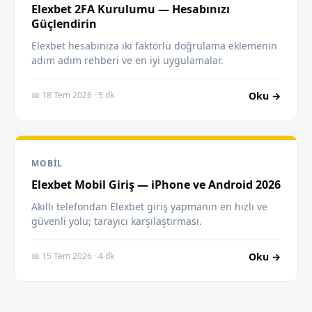
Elexbet 2FA Kurulumu — Hesabınızı
Güçlendirin
Elexbet hesabınıza iki faktörlü doğrulama eklemenin
adım adım rehberi ve en iyi uygulamalar.
Oku →
📅 18 Tem 2026 · 5 dk
MOBIL
Elexbet Mobil Giriş — iPhone ve Android 2026
Akıllı telefondan Elexbet giriş yapmanın en hızlı ve
güvenli yolu; tarayıcı karşılaştırması.
Oku →
📅 15 Tem 2026 · 4 dk