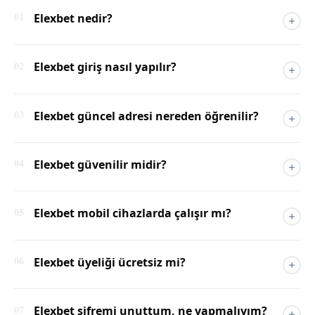
01
Elexbet nedir?
Elexbet, uluslararası lisans kapsamında faaliyet
02
Elexbet giriş nasıl yapılır?
gösteren, Türk kullanıcılara tam Türkçe arayüz ve 7/24
destek sunan dijital eğlence ve interaktif içerik
platformudur. Güvenlik odaklı altyapısı ve kesintisiz
tr.elexbetgir.com üzerinden doğrulanmış güncel
03
Elexbet güncel adresi nereden öğrenilir?
erişim altyapısıyla kullanıcı memnuniyetini öncelikli
Elexbet giriş adresini edinin. Adresi tarayıcınıza
hedef olarak benimseyen Elexbet, yıllar içinde güçlü
doğrudan yazın; URL'de kilit simgesi ve "https://"
bir üye tabanı oluşturmuştur.
olduğunu doğrulayın. Kullanıcı adı ve şifrenizi giriş
Elexbet güncel giriş adresi için tr.elexbetgir.com
04
Elexbet güvenilir midir?
formuna girin, Giriş butonuna tıklayın. 2FA aktifse
sayfasını düzenli olarak takip edin. Adres değişiklikleri
SMS ya da authenticator kodunuzu da girerek işlemi
anlık olarak güncellenmektedir. Arama motorlarından
tamamlayın.
ulaşılan sonuçlar her zaman resmi adres
Evet. Elexbet, uluslararası lisans çerçevesinde faaliyet
05
Elexbet mobil cihazlarda çalışır mı?
olmayabileceğinden, doğrulama için bu sayfayı
göstermekte olup bağımsız güvenlik denetimlerinden
kullanın ve adresi tarayıcınızda yer imi olarak
geçmektedir. 256-bit SSL şifreleme, TLS 1.3 protokolü
kaydedin.
ve yapay zeka destekli anomali tespiti, platformun
Evet. Elexbet'in 2026'da yenilenen duyarlı (responsive)
06
Elexbet üyeliği ücretsiz mi?
güvenlik standartlarını yüksek tutmaktadır.
arayüzü iOS ve Android'in tüm güncel sürümlerinde
sorunsuz çalışmaktadır. Ek uygulama indirmeye gerek
kalmadan mobil tarayıcıdan Elexbet giriş yapabilir,
Evet, Elexbet üyeliği tamamen ücretsizdir. Güncel
07
Elexbet şifremi unuttum, ne yapmalıyım?