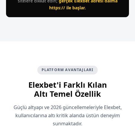
sitelere dikkat edin;
gerçek Elexbet adresi daima
https:// ile başlar.
PLATFORM AVANTAJLARI
Elexbet'i Farklı Kılan
Altı Temel Özellik
Güçlü altyapı ve 2026 güncellemeleriyle Elexbet,
kullanıcılarına altı kritik alanda üstün deneyim
sunmaktadır.