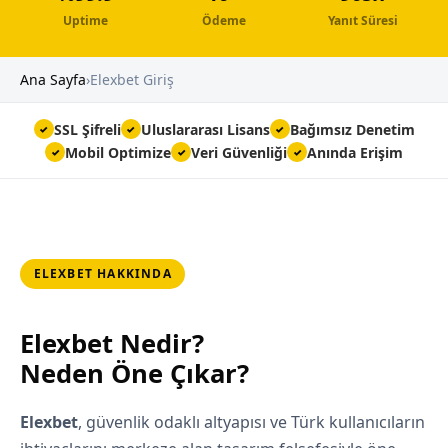
Uptime
Ödeme
Yanıt Süresi
Ana Sayfa
›
Elexbet Giriş
SSL Şifreli
Uluslararası Lisans
Bağımsız Denetim
✓
✓
✓
Mobil Optimize
Veri Güvenliği
Anında Erişim
✓
✓
✓
ELEXBET HAKKINDA
Elexbet Nedir?
Neden Öne Çıkar?
Elexbet
, güvenlik odaklı altyapısı ve Türk kullanıcıların