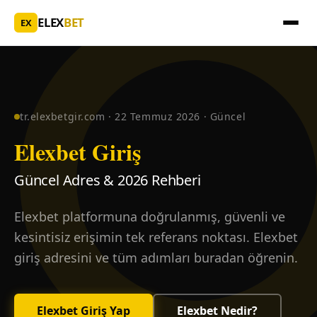
ELEX
BET
EX
tr.elexbetgir.com · 22 Temmuz 2026 · Güncel
Elexbet Giriş
Güncel Adres & 2026 Rehberi
Elexbet platformuna doğrulanmış, güvenli ve
kesintisiz erişimin tek referans noktası. Elexbet
giriş adresini ve tüm adımları buradan öğrenin.
Elexbet Giriş Yap
Elexbet Nedir?