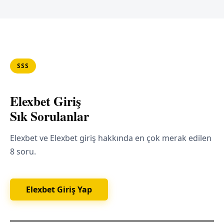
SSS
Elexbet Giriş
Sık Sorulanlar
Elexbet ve Elexbet giriş hakkında en çok merak edilen
8 soru.
Elexbet Giriş Yap