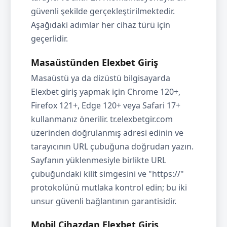
güvenli şekilde gerçekleştirilmektedir.
Aşağıdaki adımlar her cihaz türü için
geçerlidir.
Masaüstünden Elexbet Giriş
Masaüstü ya da dizüstü bilgisayarda
Elexbet giriş yapmak için Chrome 120+,
Firefox 121+, Edge 120+ veya Safari 17+
kullanmanız önerilir. tr.elexbetgir.com
üzerinden doğrulanmış adresi edinin ve
tarayıcının URL çubuğuna doğrudan yazın.
Sayfanın yüklenmesiyle birlikte URL
çubuğundaki kilit simgesini ve "https://"
protokolünü mutlaka kontrol edin; bu iki
unsur güvenli bağlantının garantisidir.
Mobil Cihazdan Elexbet Giriş