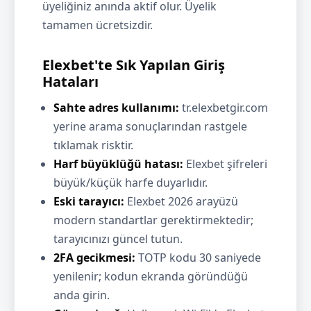
üyeliğiniz anında aktif olur. Üyelik
tamamen ücretsizdir.
Elexbet'te Sık Yapılan Giriş
Hataları
Sahte adres kullanımı:
tr.elexbetgir.com
yerine arama sonuçlarından rastgele
tıklamak risktir.
Harf büyüklüğü hatası:
Elexbet şifreleri
büyük/küçük harfe duyarlıdır.
Eski tarayıcı:
Elexbet 2026 arayüzü
modern standartlar gerektirmektedir;
tarayıcınızı güncel tutun.
2FA gecikmesi:
TOTP kodu 30 saniyede
yenilenir; kodun ekranda göründüğü
anda girin.