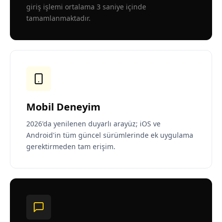
giriş işlemi ortalama 3 saniye içinde
tamamlanmaktadır.
Mobil Deneyim
2026'da yenilenen duyarlı arayüz; iOS ve
Android'in tüm güncel sürümlerinde ek uygulama
gerektirmeden tam erişim.