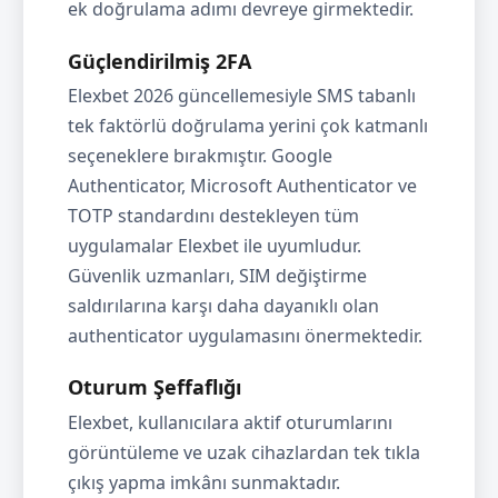
ek doğrulama adımı devreye girmektedir.
Güçlendirilmiş 2FA
Elexbet 2026 güncellemesiyle SMS tabanlı
tek faktörlü doğrulama yerini çok katmanlı
seçeneklere bırakmıştır. Google
Authenticator, Microsoft Authenticator ve
TOTP standardını destekleyen tüm
uygulamalar Elexbet ile uyumludur.
Güvenlik uzmanları, SIM değiştirme
saldırılarına karşı daha dayanıklı olan
authenticator uygulamasını önermektedir.
Oturum Şeffaflığı
Elexbet, kullanıcılara aktif oturumlarını
görüntüleme ve uzak cihazlardan tek tıkla
çıkış yapma imkânı sunmaktadır.