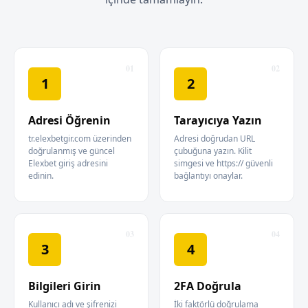
1
2
Adresi Öğrenin
Tarayıcıya Yazın
tr.elexbetgir.com üzerinden
Adresi doğrudan URL
doğrulanmış ve güncel
çubuğuna yazın. Kilit
Elexbet giriş adresini
simgesi ve https:// güvenli
edinin.
bağlantıyı onaylar.
3
4
Bilgileri Girin
2FA Doğrula
Kullanıcı adı ve şifrenizi
İki faktörlü doğrulama