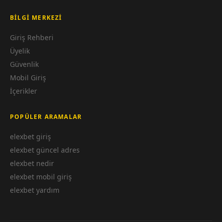
BILGI MERKEZI
Giriş Rehberi
Üyelik
Güvenlik
Mobil Giriş
İçerikler
POPÜLER ARAMALAR
elexbet giriş
elexbet güncel adres
elexbet nedir
elexbet mobil giriş
elexbet yardım