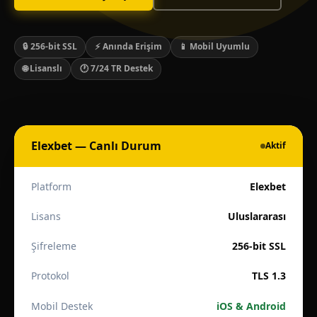
🔒 256-bit SSL
⚡ Anında Erişim
📱 Mobil Uyumlu
🌐 Lisanslı
🕐 7/24 TR Destek
Elexbet — Canlı Durum
Aktif
Platform
Elexbet
Lisans
Uluslararası
Şifreleme
256-bit SSL
Protokol
TLS 1.3
Mobil Destek
iOS & Android