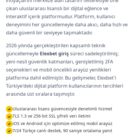
ihtiyaçlarını merkeze alan tasarım felsefesiyle öne
çıkan uluslararası lisanslı bir dijital eğlence ve
interaktif içerik platformudur. Platform, kullanıcı
deneyimini her güncellemeyle daha akıcı, daha hızlı ve
daha güvenli bir seviyeye taşımaktadır.
2026 yılında gerçekleştirilen kapsamlı teknik
güncellemeyle
Elexbet giriş
süreci sadeleştirilmiş;
yeni nesil güvenlik katmanları, genişletilmiş 2FA
seçenekleri ve mobil öncelikli arayüz yenilikleri
platforma dahil edilmiştir. Bu gelişmeler, Elexbet'i
Türkiye'deki dijital platform kullanıcılarının tercihleri
arasında üst sıralara taşımıştır.
Uluslararası lisans güvencesiyle denetimli hizmet
✓
TLS 1.3 ve 256-bit SSL şifreli veri iletimi
✓
iOS ve Android için optimize edilmiş mobil arayüz
✓
7/24 Türkçe canlı destek, 90 saniye ortalama yanıt
✓