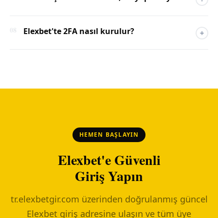
tüm özelliklere erişebilirsiniz.
adres üzerinden Kayıt Ol butonuna tıklayın, formu
doldurun ve e-posta veya SMS doğrulamasını
tamamlayın. Hesabınız hemen aktif olur ve hoş geldin
Elexbet giriş ekranındaki "Şifremi Unuttum"
08
Elexbet'te 2FA nasıl kurulur?
avantajlarına anında kavuşursunuz.
bağlantısına tıklayın. Üyelik e-posta adresinize
sıfırlama bağlantısı gönderilecektir. Bağlantı 15 dakika
geçerlidir. E-posta gelmezse spam klasörünüzü
Elexbet hesabınıza giriş yapın, sağ üstteki profil
kontrol edin; sorun devam ederse Elexbet canlı
menüsünden Güvenlik Ayarları'na gidin ve İki Faktörlü
desteğe başvurun.
Doğrulama seçeneğini aktif hale getirin. SMS veya
authenticator uygulama seçeneklerinden birini tercih
edin. SMS'e kıyasla authenticator uygulaması (Google,
Microsoft) SIM swap saldırılarına karşı çok daha
güvenlidir.
HEMEN BAŞLAYIN
Elexbet'e Güvenli
Giriş Yapın
tr.elexbetgir.com üzerinden doğrulanmış güncel
Elexbet giriş adresine ulaşın ve tüm üye