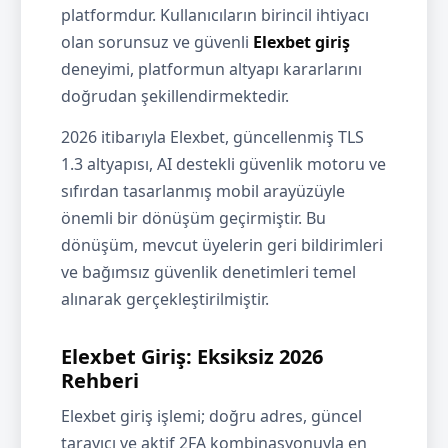
platformdur. Kullanıcıların birincil ihtiyacı
olan sorunsuz ve güvenli
Elexbet giriş
deneyimi, platformun altyapı kararlarını
doğrudan şekillendirmektedir.
2026 itibarıyla Elexbet, güncellenmiş TLS
1.3 altyapısı, AI destekli güvenlik motoru ve
sıfırdan tasarlanmış mobil arayüzüyle
önemli bir dönüşüm geçirmiştir. Bu
dönüşüm, mevcut üyelerin geri bildirimleri
ve bağımsız güvenlik denetimleri temel
alınarak gerçekleştirilmiştir.
Elexbet Giriş: Eksiksiz 2026
Rehberi
Elexbet giriş işlemi; doğru adres, güncel
tarayıcı ve aktif 2FA kombinasyonuyla en