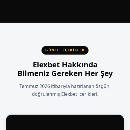
GÜNCEL İÇERIKLER
Elexbet Hakkında
Bilmeniz Gereken Her Şey
Temmuz 2026 itibarıyla hazırlanan özgün,
doğrulanmış Elexbet içerikleri.