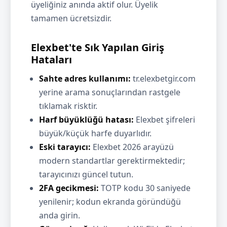
üyeliğiniz anında aktif olur. Üyelik
tamamen ücretsizdir.
Elexbet'te Sık Yapılan Giriş
Hataları
Sahte adres kullanımı:
tr.elexbetgir.com
yerine arama sonuçlarından rastgele
tıklamak risktir.
Harf büyüklüğü hatası:
Elexbet şifreleri
büyük/küçük harfe duyarlıdır.
Eski tarayıcı:
Elexbet 2026 arayüzü
modern standartlar gerektirmektedir;
tarayıcınızı güncel tutun.
2FA gecikmesi:
TOTP kodu 30 saniyede
yenilenir; kodun ekranda göründüğü
anda girin.