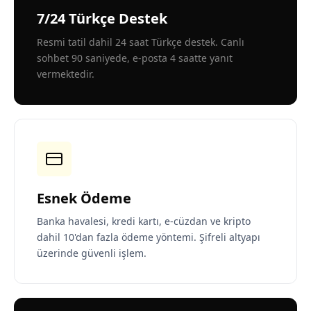
7/24 Türkçe Destek
Resmi tatil dahil 24 saat Türkçe destek. Canlı
sohbet 90 saniyede, e-posta 4 saatte yanıt
vermektedir.
Esnek Ödeme
Banka havalesi, kredi kartı, e-cüzdan ve kripto
dahil 10'dan fazla ödeme yöntemi. Şifreli altyapı
üzerinde güvenli işlem.