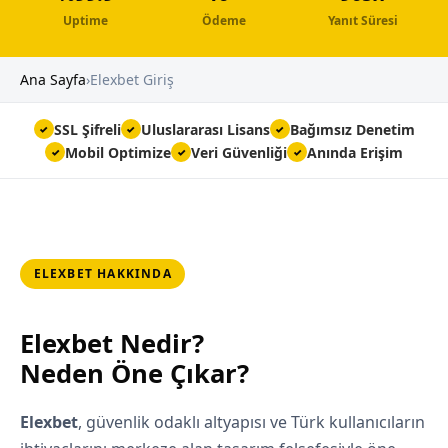
Uptime
Ödeme
Yanıt Süresi
Ana Sayfa
›
Elexbet Giriş
SSL Şifreli
Uluslararası Lisans
Bağımsız Denetim
✓
✓
✓
Mobil Optimize
Veri Güvenliği
Anında Erişim
✓
✓
✓
ELEXBET HAKKINDA
Elexbet Nedir?
Neden Öne Çıkar?
Elexbet
, güvenlik odaklı altyapısı ve Türk kullanıcıların