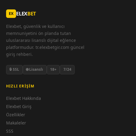
ELEX
BET
EX
Elexbet, güvenlik ve kullanıcı
memnuniyetini ön planda tutan
uluslararası lisanslı dijital eğlence
platformudur. tr.elexbetgir.com güncel
giriş rehberi.
🔒 SSL
🌐 Lisanslı
18+
7/24
HIZLI ERIŞIM
Elexbet Hakkında
Elexbet Giriş
Özellikler
Makaleler
SSS