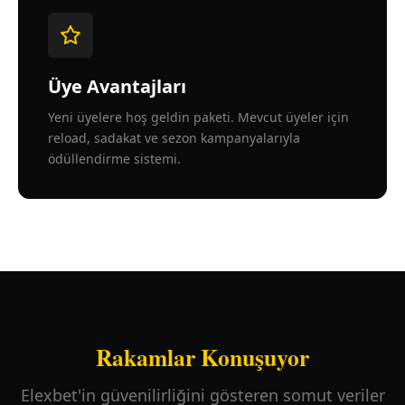
Üye Avantajları
Yeni üyelere hoş geldin paketi. Mevcut üyeler için
reload, sadakat ve sezon kampanyalarıyla
ödüllendirme sistemi.
Rakamlar Konuşuyor
Elexbet'in güvenilirliğini gösteren somut veriler