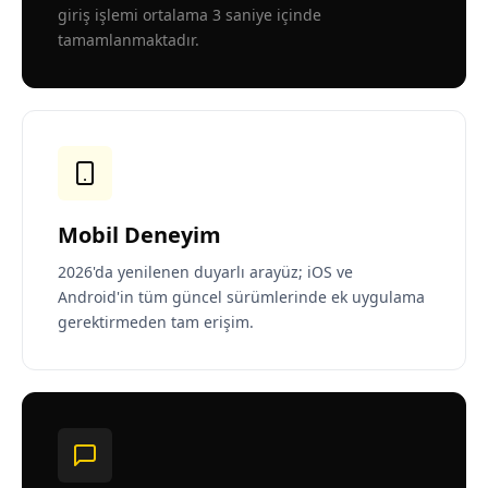
giriş işlemi ortalama 3 saniye içinde
tamamlanmaktadır.
Mobil Deneyim
2026'da yenilenen duyarlı arayüz; iOS ve
Android'in tüm güncel sürümlerinde ek uygulama
gerektirmeden tam erişim.