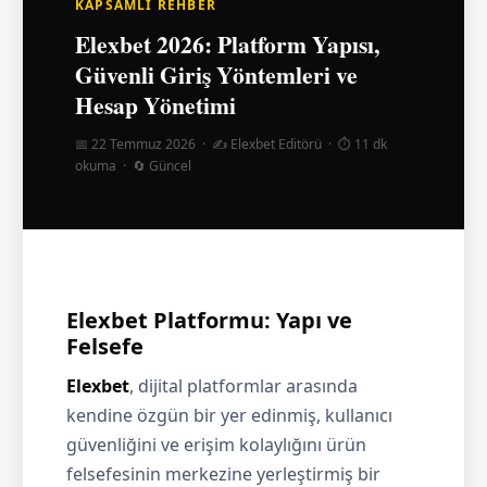
KAPSAMLI REHBER
Elexbet 2026: Platform Yapısı,
Güvenli Giriş Yöntemleri ve
Hesap Yönetimi
📅 22 Temmuz 2026 · ✍ Elexbet Editörü · ⏱ 11 dk
okuma · 🔄 Güncel
Elexbet Platformu: Yapı ve
Felsefe
Elexbet
, dijital platformlar arasında
kendine özgün bir yer edinmiş, kullanıcı
güvenliğini ve erişim kolaylığını ürün
felsefesinin merkezine yerleştirmiş bir