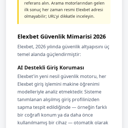
referans alın. Arama motorlarından gelen
ilk sonuç her zaman resmi Elexbet adresi
olmayabilir; URL'yi dikkatle inceleyin.
Elexbet Güvenlik Mimarisi 2026
Elexbet, 2026 yılında güvenlik altyapısını üç
temel alanda güçlendirmiştir:
AI Destekli Giriş Koruması
Elexbet'in yeni nesil güvenlik motoru, her
Elexbet giriş işlemini makine öğrenimi
modelleriyle analiz etmektedir. Sisteme
tanımlanan alışılmış giriş profilinizden
sapma tespit edildiğinde — örneğin farklı
bir coğrafi konum ya da daha önce
kullanılmamış bir cihaz — otomatik olarak