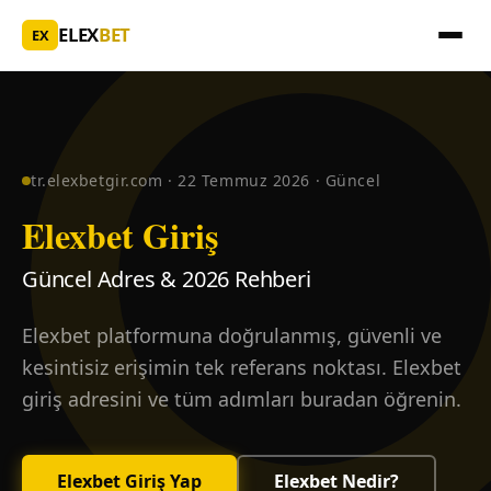
ELEX
BET
EX
tr.elexbetgir.com · 22 Temmuz 2026 · Güncel
Elexbet Giriş
Güncel Adres & 2026 Rehberi
Elexbet platformuna doğrulanmış, güvenli ve
kesintisiz erişimin tek referans noktası. Elexbet
giriş adresini ve tüm adımları buradan öğrenin.
Elexbet Giriş Yap
Elexbet Nedir?