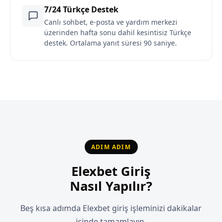
7/24 Türkçe Destek
Canlı sohbet, e-posta ve yardım merkezi
üzerinden hafta sonu dahil kesintisiz Türkçe
destek. Ortalama yanıt süresi 90 saniye.
ADIM ADIM
Elexbet Giriş
Nasıl Yapılır?
Beş kısa adımda Elexbet giriş işleminizi dakikalar
içinde tamamlayın.