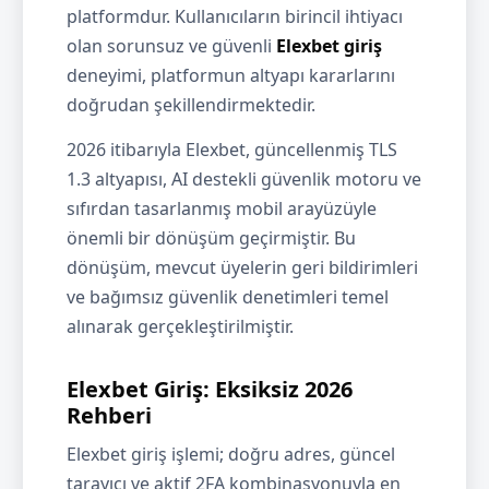
platformdur. Kullanıcıların birincil ihtiyacı
olan sorunsuz ve güvenli
Elexbet giriş
deneyimi, platformun altyapı kararlarını
doğrudan şekillendirmektedir.
2026 itibarıyla Elexbet, güncellenmiş TLS
1.3 altyapısı, AI destekli güvenlik motoru ve
sıfırdan tasarlanmış mobil arayüzüyle
önemli bir dönüşüm geçirmiştir. Bu
dönüşüm, mevcut üyelerin geri bildirimleri
ve bağımsız güvenlik denetimleri temel
alınarak gerçekleştirilmiştir.
Elexbet Giriş: Eksiksiz 2026
Rehberi
Elexbet giriş işlemi; doğru adres, güncel
tarayıcı ve aktif 2FA kombinasyonuyla en