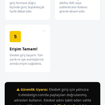
giriş formuna doğru
aktifse SMS veya
biçimde girin; büyük/küçük
authenticator kodunu
harfe dikkat edin.
girerek devam edin.
5
Erişim Tamam!
Elexbet giriş başarılı. Tüm
içerik ve üye avantajlarına
anında erişim sağladınız.
⚠ Güvenlik Uyarısı:
Elexbet giriş için yalnızca
tr.elexbetgir.com'da paylaşılan doğrulanmış
adresleri kullanın. Elexbet adını taklit eden sahte