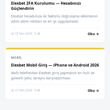
Elexbet 2FA Kurulumu — Hesabınızı
Güçlendirin
Elexbet hesabınıza iki faktörlü doğrulama eklemenin
adım adım rehberi ve en iyi uygulamalar.
Oku →
📅 18 Tem 2026 · 5 dk
MOBIL
Elexbet Mobil Giriş — iPhone ve Android 2026
Akıllı telefondan Elexbet giriş yapmanın en hızlı ve
güvenli yolu; tarayıcı karşılaştırması.
Oku →
📅 15 Tem 2026 · 4 dk