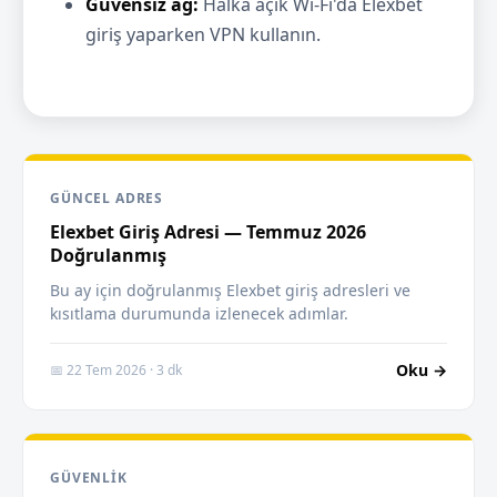
Güvensiz ağ:
Halka açık Wi-Fi'da Elexbet
giriş yaparken VPN kullanın.
GÜNCEL ADRES
Elexbet Giriş Adresi — Temmuz 2026
Doğrulanmış
Bu ay için doğrulanmış Elexbet giriş adresleri ve
kısıtlama durumunda izlenecek adımlar.
Oku →
📅 22 Tem 2026 · 3 dk
GÜVENLIK