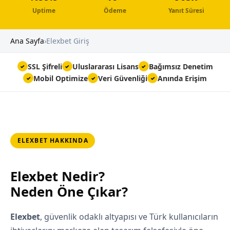
Uptime
Ödeme
Yanıt Süresi
Ana Sayfa
›
Elexbet Giriş
SSL Şifreli
Uluslararası Lisans
Bağımsız Denetim
✓
✓
✓
Mobil Optimize
Veri Güvenliği
Anında Erişim
✓
✓
✓
ELEXBET HAKKINDA
Elexbet Nedir?
Neden Öne Çıkar?
Elexbet
, güvenlik odaklı altyapısı ve Türk kullanıcıların