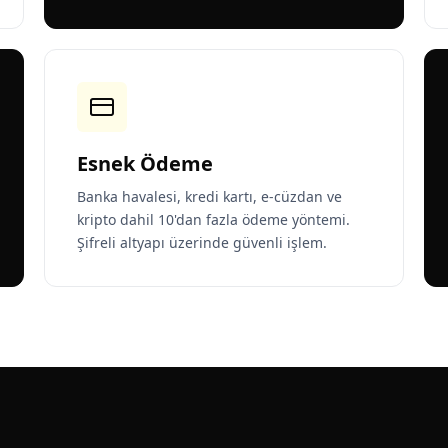
Esnek Ödeme
Banka havalesi, kredi kartı, e-cüzdan ve
kripto dahil 10'dan fazla ödeme yöntemi.
Şifreli altyapı üzerinde güvenli işlem.