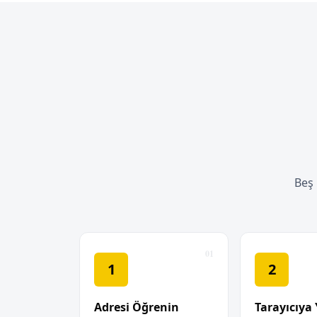
Beş 
1
2
Adresi Öğrenin
Tarayıcıya