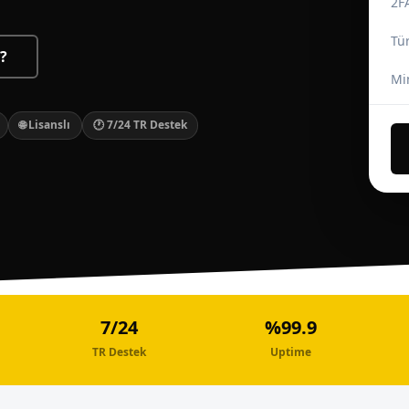
2F
Tü
?
Mi
🌐 Lisanslı
🕐 7/24 TR Destek
7/24
%99.9
TR Destek
Uptime