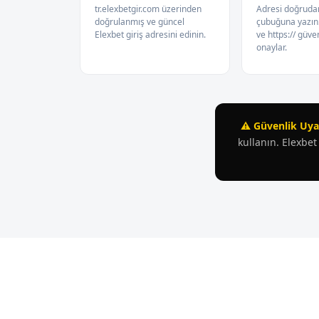
tr.elexbetgir.com üzerinden
Adresi doğruda
doğrulanmış ve güncel
çubuğuna yazın. 
Elexbet giriş adresini edinin.
ve https:// güve
onaylar.
⚠ Güvenlik Uyar
kullanın. Elexbet