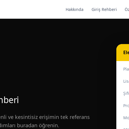
Hakkında
Giriş Rehberi
Öz
El
Pl
Li
Şi
hberi
Pr
i ve kesintisiz erişimin tek referans
Mo
adımları buradan öğrenin.