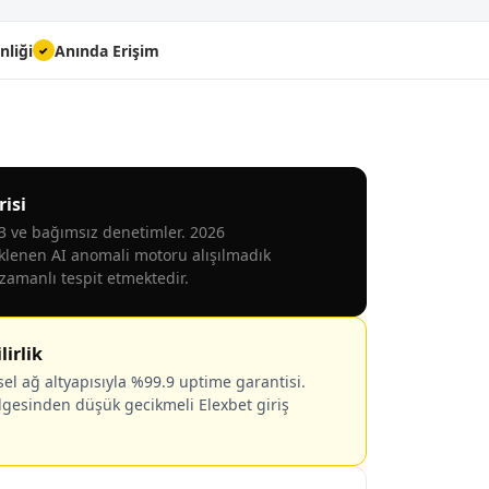
nliği
Anında Erişim
✓
isi
.3 ve bağımsız denetimler. 2026
klenen AI anomali motoru alışılmadık
 zamanlı tespit etmektedir.
lirlik
el ağ altyapısıyla %99.9 uptime garantisi.
lgesinden düşük gecikmeli Elexbet giriş