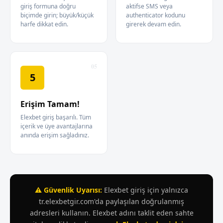
giriş formuna doğru
aktifse SMS veya
biçimde girin; büyük/küçük
authenticator kodunu
harfe dikkat edin.
girerek devam edin.
5
Erişim Tamam!
Elexbet giriş başarılı. Tüm
içerik ve üye avantajlarına
anında erişim sağladınız.
⚠ Güvenlik Uyarısı:
Elexbet giriş için yalnızca
tr.elexbetgir.com'da paylaşılan doğrulanmış
adresleri kullanın. Elexbet adını taklit eden sahte