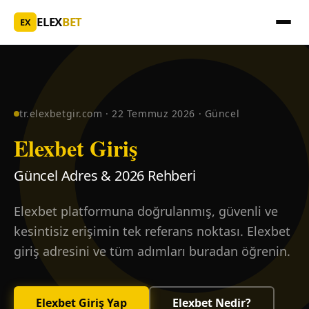
ELEX
BET
EX
tr.elexbetgir.com · 22 Temmuz 2026 · Güncel
Elexbet Giriş
Güncel Adres & 2026 Rehberi
Elexbet platformuna doğrulanmış, güvenli ve
kesintisiz erişimin tek referans noktası. Elexbet
giriş adresini ve tüm adımları buradan öğrenin.
Elexbet Giriş Yap
Elexbet Nedir?