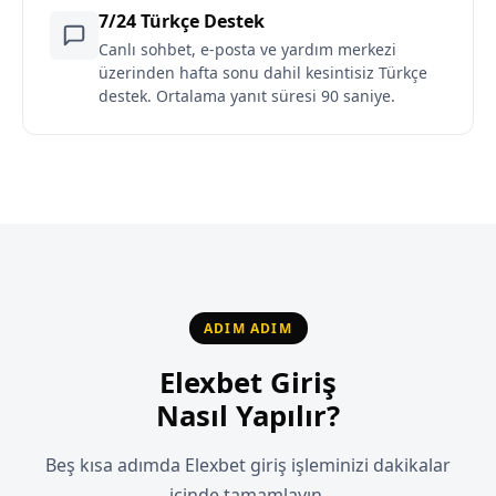
7/24 Türkçe Destek
Canlı sohbet, e-posta ve yardım merkezi
üzerinden hafta sonu dahil kesintisiz Türkçe
destek. Ortalama yanıt süresi 90 saniye.
ADIM ADIM
Elexbet Giriş
Nasıl Yapılır?
Beş kısa adımda Elexbet giriş işleminizi dakikalar
içinde tamamlayın.