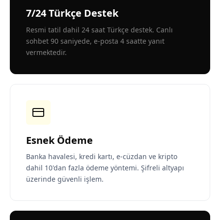
7/24 Türkçe Destek
Resmi tatil dahil 24 saat Türkçe destek. Canlı
sohbet 90 saniyede, e-posta 4 saatte yanıt
vermektedir.
Esnek Ödeme
Banka havalesi, kredi kartı, e-cüzdan ve kripto
dahil 10'dan fazla ödeme yöntemi. Şifreli altyapı
üzerinde güvenli işlem.