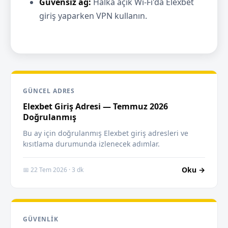
Güvensiz ağ:
Halka açık Wi-Fi'da Elexbet
giriş yaparken VPN kullanın.
GÜNCEL ADRES
Elexbet Giriş Adresi — Temmuz 2026
Doğrulanmış
Bu ay için doğrulanmış Elexbet giriş adresleri ve
kısıtlama durumunda izlenecek adımlar.
Oku →
📅 22 Tem 2026 · 3 dk
GÜVENLIK