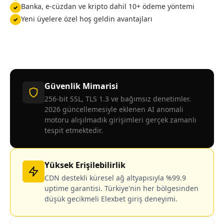
Banka, e-cüzdan ve kripto dahil 10+ ödeme yöntemi
✓
Yeni üyelere özel hoş geldin avantajları
✓
Güvenlik Mimarisi
256-bit SSL, TLS 1.3 ve bağımsız denetimler.
2026 güncellemesiyle eklenen AI anomali
motoru alışılmadık girişimleri gerçek zamanlı
tespit etmektedir.
Yüksek Erişilebilirlik
CDN destekli küresel ağ altyapısıyla %99.9
uptime garantisi. Türkiye'nin her bölgesinden
düşük gecikmeli Elexbet giriş deneyimi.