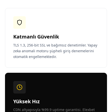
Katmanlı Güvenlik
TLS 1.3, 256-bit SSL ve bağımsız denetimler. Yapay
zeka anomali motoru şüpheli giriş denemelerini
otomatik engellemektedir.
Yüksek Hız
CDN altyapısıyla %99.9 uptime garantisi. Elexbet