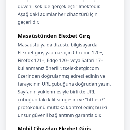
güvenli şekilde gerçekleştirilmektedir.
Aşağıdaki adımlar her cihaz türü için
geçerlidir.
Masaüstünden Elexbet Giriş
Masaüstü ya da dizüstü bilgisayarda
Elexbet giriş yapmak için Chrome 120+,
Firefox 121+, Edge 120+ veya Safari 17+
kullanmanız önerilir. tr.elexbetgir.com
üzerinden doğrulanmış adresi edinin ve
tarayıcının URL çubuğuna doğrudan yazın.
Sayfanın yüklenmesiyle birlikte URL
çubuğundaki kilit simgesini ve "https://"
protokolünü mutlaka kontrol edin; bu iki
unsur güvenli bağlantının garantisidir.
Mobil Cihazdan Elexbet Giriş