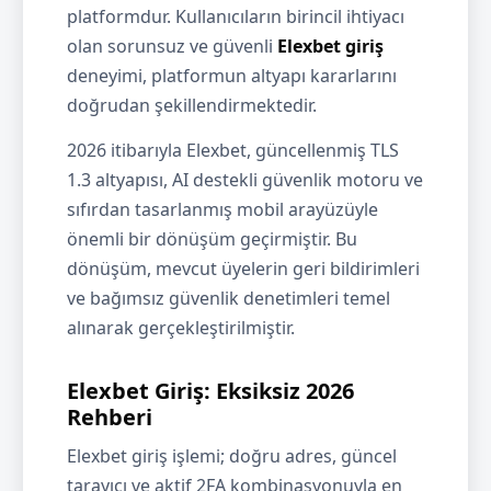
platformdur. Kullanıcıların birincil ihtiyacı
olan sorunsuz ve güvenli
Elexbet giriş
deneyimi, platformun altyapı kararlarını
doğrudan şekillendirmektedir.
2026 itibarıyla Elexbet, güncellenmiş TLS
1.3 altyapısı, AI destekli güvenlik motoru ve
sıfırdan tasarlanmış mobil arayüzüyle
önemli bir dönüşüm geçirmiştir. Bu
dönüşüm, mevcut üyelerin geri bildirimleri
ve bağımsız güvenlik denetimleri temel
alınarak gerçekleştirilmiştir.
Elexbet Giriş: Eksiksiz 2026
Rehberi
Elexbet giriş işlemi; doğru adres, güncel
tarayıcı ve aktif 2FA kombinasyonuyla en