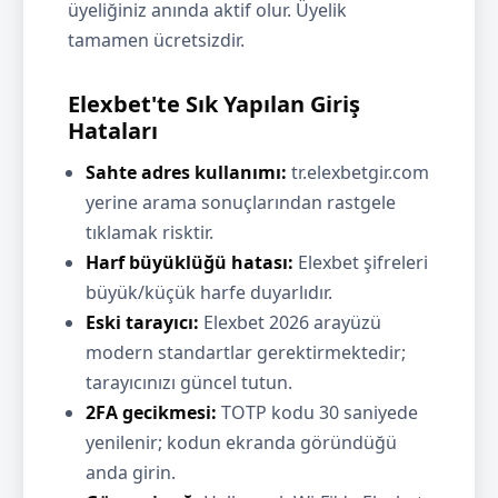
üyeliğiniz anında aktif olur. Üyelik
tamamen ücretsizdir.
Elexbet'te Sık Yapılan Giriş
Hataları
Sahte adres kullanımı:
tr.elexbetgir.com
yerine arama sonuçlarından rastgele
tıklamak risktir.
Harf büyüklüğü hatası:
Elexbet şifreleri
büyük/küçük harfe duyarlıdır.
Eski tarayıcı:
Elexbet 2026 arayüzü
modern standartlar gerektirmektedir;
tarayıcınızı güncel tutun.
2FA gecikmesi:
TOTP kodu 30 saniyede
yenilenir; kodun ekranda göründüğü
anda girin.