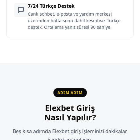
7/24 Türkçe Destek
Canlı sohbet, e-posta ve yardım merkezi
üzerinden hafta sonu dahil kesintisiz Türkçe
destek. Ortalama yanıt süresi 90 saniye.
ADIM ADIM
Elexbet Giriş
Nasıl Yapılır?
Beş kısa adımda Elexbet giriş işleminizi dakikalar
içinde tamamlayın.