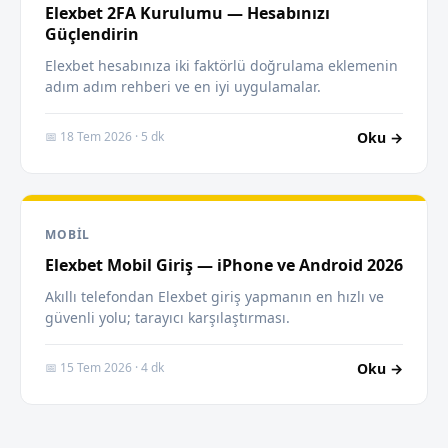
Elexbet 2FA Kurulumu — Hesabınızı
Güçlendirin
Elexbet hesabınıza iki faktörlü doğrulama eklemenin
adım adım rehberi ve en iyi uygulamalar.
Oku →
📅 18 Tem 2026 · 5 dk
MOBIL
Elexbet Mobil Giriş — iPhone ve Android 2026
Akıllı telefondan Elexbet giriş yapmanın en hızlı ve
güvenli yolu; tarayıcı karşılaştırması.
Oku →
📅 15 Tem 2026 · 4 dk