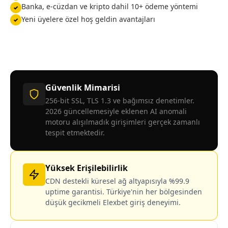
Banka, e-cüzdan ve kripto dahil 10+ ödeme yöntemi
✓
Yeni üyelere özel hoş geldin avantajları
✓
Güvenlik Mimarisi
256-bit SSL, TLS 1.3 ve bağımsız denetimler.
2026 güncellemesiyle eklenen AI anomali
motoru alışılmadık girişimleri gerçek zamanlı
tespit etmektedir.
Yüksek Erişilebilirlik
CDN destekli küresel ağ altyapısıyla %99.9
uptime garantisi. Türkiye'nin her bölgesinden
düşük gecikmeli Elexbet giriş deneyimi.