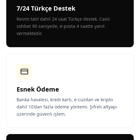
7/24 Türkçe Destek
Resmi tatil dahil 24 saat Türkçe destek. Canlı
sohbet 90 saniyede, e-posta 4 saatte yanıt
vermektedir.
Esnek Ödeme
Banka havalesi, kredi kartı, e-cüzdan ve kripto
dahil 10'dan fazla ödeme yöntemi. Şifreli altyapı
üzerinde güvenli işlem.