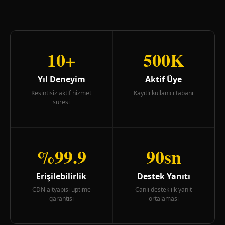
10+
500K
Yıl Deneyim
Aktif Üye
Kesintisiz aktif hizmet
Kayıtlı kullanıcı tabanı
süresi
%99.9
90sn
Erişilebilirlik
Destek Yanıtı
CDN altyapısı uptime
Canlı destek ilk yanıt
garantisi
ortalaması