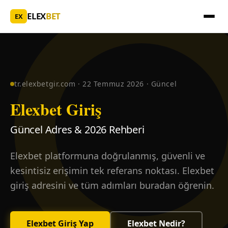
ELEX
BET
EX
tr.elexbetgir.com · 22 Temmuz 2026 · Güncel
Elexbet Giriş
Güncel Adres & 2026 Rehberi
Elexbet platformuna doğrulanmış, güvenli ve
kesintisiz erişimin tek referans noktası. Elexbet
giriş adresini ve tüm adımları buradan öğrenin.
Elexbet Giriş Yap
Elexbet Nedir?