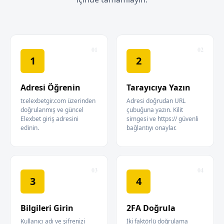
1
2
Adresi Öğrenin
Tarayıcıya Yazın
tr.elexbetgir.com üzerinden
Adresi doğrudan URL
doğrulanmış ve güncel
çubuğuna yazın. Kilit
Elexbet giriş adresini
simgesi ve https:// güvenli
edinin.
bağlantıyı onaylar.
3
4
Bilgileri Girin
2FA Doğrula
Kullanıcı adı ve şifrenizi
İki faktörlü doğrulama