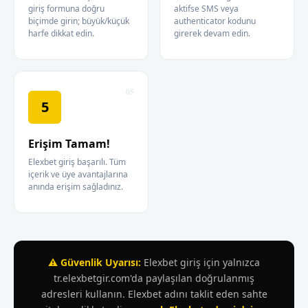
giriş formuna doğru
aktifse SMS veya
biçimde girin; büyük/küçük
authenticator kodunu
harfe dikkat edin.
girerek devam edin.
5
Erişim Tamam!
Elexbet giriş başarılı. Tüm
içerik ve üye avantajlarına
anında erişim sağladınız.
⚠ Güvenlik Uyarısı:
Elexbet giriş için yalnızca
tr.elexbetgir.com'da paylaşılan doğrulanmış
adresleri kullanın. Elexbet adını taklit eden sahte