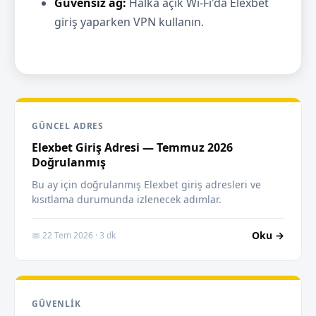
Güvensiz ağ:
Halka açık Wi-Fi'da Elexbet
giriş yaparken VPN kullanın.
GÜNCEL ADRES
Elexbet Giriş Adresi — Temmuz 2026
Doğrulanmış
Bu ay için doğrulanmış Elexbet giriş adresleri ve
kısıtlama durumunda izlenecek adımlar.
Oku →
📅 22 Tem 2026 · 3 dk
GÜVENLIK