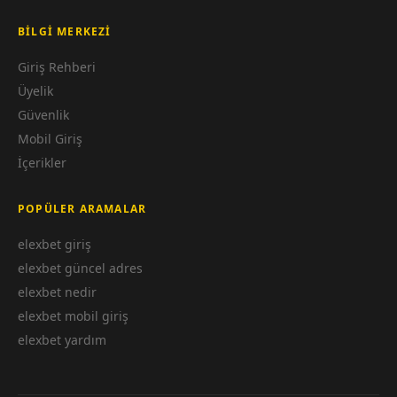
BILGI MERKEZI
Giriş Rehberi
Üyelik
Güvenlik
Mobil Giriş
İçerikler
POPÜLER ARAMALAR
elexbet giriş
elexbet güncel adres
elexbet nedir
elexbet mobil giriş
elexbet yardım