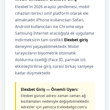
Elexbet'in 2026 arayüz yenilemesi, mobil
cihazları birinci sınıf platform olarak ele
almaktadır. iPhone kullanıcıları Safari,
Android kullanıcıları ise Chrome veya
Samsung Internet aracılığıyla ek uygulama
indirmeksizin tam özellikli
Elexbet giriş
deneyimi yaşayabilmektedir. Mobil
tarayıcıların biyometrik otomatik
doldurma özelliği (Face ID, parmak izi)
etkinleştirilirse giriş süresi birkaç saniyeye
kadar düşmektedir.
Elexbet Giriş — Önemli Uyarı:
Elexbet güncel adresi zaman zaman ağ
kısıtlamaları nedeniyle değişebilmektedir.
Adresler için yalnızca tr.elexbetgir.com'u