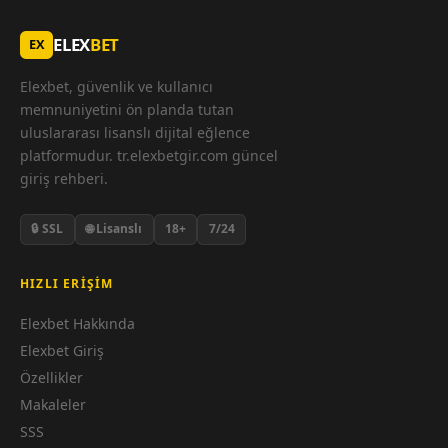
ELEX
BET
EX
Elexbet, güvenlik ve kullanıcı
memnuniyetini ön planda tutan
uluslararası lisanslı dijital eğlence
platformudur. tr.elexbetgir.com güncel
giriş rehberi.
🔒 SSL
🌐 Lisanslı
18+
7/24
HIZLI ERIŞIM
Elexbet Hakkında
Elexbet Giriş
Özellikler
Makaleler
SSS