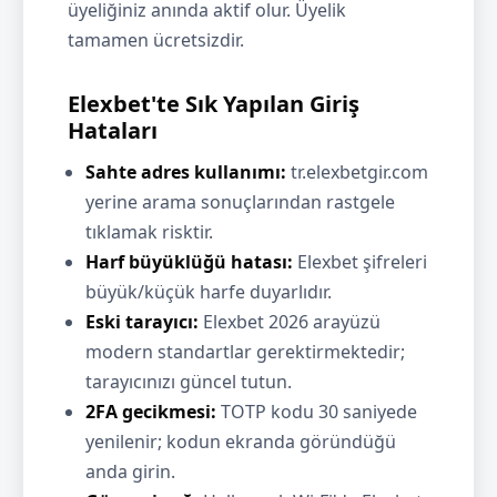
üyeliğiniz anında aktif olur. Üyelik
tamamen ücretsizdir.
Elexbet'te Sık Yapılan Giriş
Hataları
Sahte adres kullanımı:
tr.elexbetgir.com
yerine arama sonuçlarından rastgele
tıklamak risktir.
Harf büyüklüğü hatası:
Elexbet şifreleri
büyük/küçük harfe duyarlıdır.
Eski tarayıcı:
Elexbet 2026 arayüzü
modern standartlar gerektirmektedir;
tarayıcınızı güncel tutun.
2FA gecikmesi:
TOTP kodu 30 saniyede
yenilenir; kodun ekranda göründüğü
anda girin.