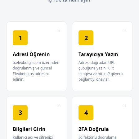
1
2
Adresi Öğrenin
Tarayıcıya Yazın
tr.elexbetgir.com üzerinden
Adresi doğrudan URL
doğrulanmış ve güncel
çubuğuna yazın. Kilit
Elexbet giriş adresini
simgesi ve https:// güvenli
edinin.
bağlantıyı onaylar.
3
4
Bilgileri Girin
2FA Doğrula
Kullanıcı adı ve şifrenizi
İki faktörlü doğrulama