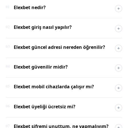
01
Elexbet nedir?
Elexbet, uluslararası lisans kapsamında faaliyet
02
Elexbet giriş nasıl yapılır?
gösteren, Türk kullanıcılara tam Türkçe arayüz ve 7/24
destek sunan dijital eğlence ve interaktif içerik
platformudur. Güvenlik odaklı altyapısı ve kesintisiz
tr.elexbetgir.com üzerinden doğrulanmış güncel
03
Elexbet güncel adresi nereden öğrenilir?
erişim altyapısıyla kullanıcı memnuniyetini öncelikli
Elexbet giriş adresini edinin. Adresi tarayıcınıza
hedef olarak benimseyen Elexbet, yıllar içinde güçlü
doğrudan yazın; URL'de kilit simgesi ve "https://"
bir üye tabanı oluşturmuştur.
olduğunu doğrulayın. Kullanıcı adı ve şifrenizi giriş
Elexbet güncel giriş adresi için tr.elexbetgir.com
04
Elexbet güvenilir midir?
formuna girin, Giriş butonuna tıklayın. 2FA aktifse
sayfasını düzenli olarak takip edin. Adres değişiklikleri
SMS ya da authenticator kodunuzu da girerek işlemi
anlık olarak güncellenmektedir. Arama motorlarından
tamamlayın.
ulaşılan sonuçlar her zaman resmi adres
Evet. Elexbet, uluslararası lisans çerçevesinde faaliyet
05
Elexbet mobil cihazlarda çalışır mı?
olmayabileceğinden, doğrulama için bu sayfayı
göstermekte olup bağımsız güvenlik denetimlerinden
kullanın ve adresi tarayıcınızda yer imi olarak
geçmektedir. 256-bit SSL şifreleme, TLS 1.3 protokolü
kaydedin.
ve yapay zeka destekli anomali tespiti, platformun
Evet. Elexbet'in 2026'da yenilenen duyarlı (responsive)
06
Elexbet üyeliği ücretsiz mi?
güvenlik standartlarını yüksek tutmaktadır.
arayüzü iOS ve Android'in tüm güncel sürümlerinde
sorunsuz çalışmaktadır. Ek uygulama indirmeye gerek
kalmadan mobil tarayıcıdan Elexbet giriş yapabilir,
Evet, Elexbet üyeliği tamamen ücretsizdir. Güncel
07
Elexbet şifremi unuttum, ne yapmalıyım?