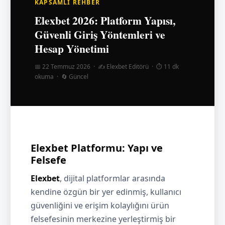
KAPSAMLI REHBER
Elexbet 2026: Platform Yapısı,
Güvenli Giriş Yöntemleri ve
Hesap Yönetimi
📅 22 Temmuz 2026 · ✍ Elexbet Editörü · ⏱ 11 dk
okuma · 🔄 Güncel
Elexbet Platformu: Yapı ve
Felsefe
Elexbet
, dijital platformlar arasında
kendine özgün bir yer edinmiş, kullanıcı
güvenliğini ve erişim kolaylığını ürün
felsefesinin merkezine yerleştirmiş bir