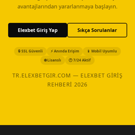
avantajlarından yararlanmaya başlayın.
Elexbet Giriş Yap
Sıkça Sorulanlar
🔒 SSL Güvenli
⚡ Anında Erişim
📱 Mobil Uyumlu
🌐 Lisanslı
🕐 7/24 Aktif
TR.ELEXBETGIR.COM — ELEXBET GİRİŞ
REHBERİ 2026