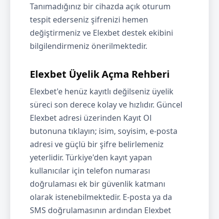
Tanımadığınız bir cihazda açık oturum
tespit ederseniz şifrenizi hemen
değiştirmeniz ve Elexbet destek ekibini
bilgilendirmeniz önerilmektedir.
Elexbet Üyelik Açma Rehberi
Elexbet'e henüz kayıtlı değilseniz üyelik
süreci son derece kolay ve hızlıdır. Güncel
Elexbet adresi üzerinden Kayıt Ol
butonuna tıklayın; isim, soyisim, e-posta
adresi ve güçlü bir şifre belirlemeniz
yeterlidir. Türkiye'den kayıt yapan
kullanıcılar için telefon numarası
doğrulaması ek bir güvenlik katmanı
olarak istenebilmektedir. E-posta ya da
SMS doğrulamasının ardından Elexbet