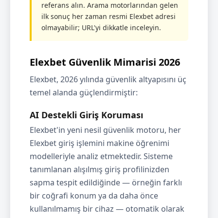
referans alın. Arama motorlarından gelen
ilk sonuç her zaman resmi Elexbet adresi
olmayabilir; URL'yi dikkatle inceleyin.
Elexbet Güvenlik Mimarisi 2026
Elexbet, 2026 yılında güvenlik altyapısını üç
temel alanda güçlendirmiştir:
AI Destekli Giriş Koruması
Elexbet'in yeni nesil güvenlik motoru, her
Elexbet giriş işlemini makine öğrenimi
modelleriyle analiz etmektedir. Sisteme
tanımlanan alışılmış giriş profilinizden
sapma tespit edildiğinde — örneğin farklı
bir coğrafi konum ya da daha önce
kullanılmamış bir cihaz — otomatik olarak