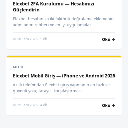
Elexbet 2FA Kurulumu — Hesabınızı
Güçlendirin
Elexbet hesabınıza iki faktörlü doğrulama eklemenin
adım adım rehberi ve en iyi uygulamalar.
Oku →
📅 18 Tem 2026 · 5 dk
MOBIL
Elexbet Mobil Giriş — iPhone ve Android 2026
Akıllı telefondan Elexbet giriş yapmanın en hızlı ve
güvenli yolu; tarayıcı karşılaştırması.
Oku →
📅 15 Tem 2026 · 4 dk