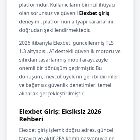
platformdur. Kullanıcıların birincil ihtiyacı
olan sorunsuz ve güvenli
Elexbet giriş
deneyimi, platformun altyapı kararlarını
doğrudan şekillendirmektedir.
2026 itibarıyla Elexbet, güncellenmiş TLS
1.3 altyapısı, AI destekli güvenlik motoru ve
sıfırdan tasarlanmış mobil arayüzüyle
önemli bir dönüşüm geçirmiştir. Bu
dönüşüm, mevcut üyelerin geri bildirimleri
ve bağımsız güvenlik denetimleri temel
alınarak gerçekleştirilmiştir.
Elexbet Giriş: Eksiksiz 2026
Rehberi
Elexbet giriş işlemi; doğru adres, güncel
tarayıcı ve aktif 2FA kombinasyonuyla en