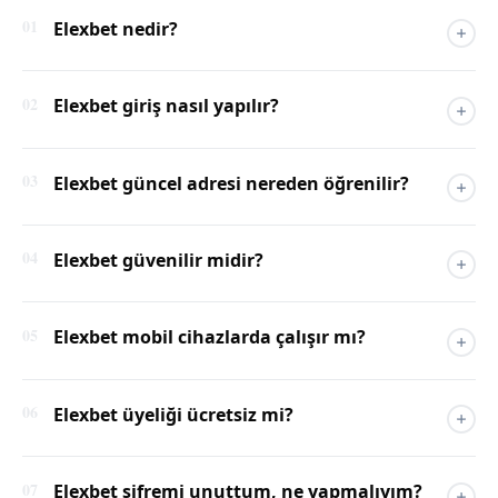
01
Elexbet nedir?
Elexbet, uluslararası lisans kapsamında faaliyet
02
Elexbet giriş nasıl yapılır?
gösteren, Türk kullanıcılara tam Türkçe arayüz ve 7/24
destek sunan dijital eğlence ve interaktif içerik
platformudur. Güvenlik odaklı altyapısı ve kesintisiz
tr.elexbetgir.com üzerinden doğrulanmış güncel
03
Elexbet güncel adresi nereden öğrenilir?
erişim altyapısıyla kullanıcı memnuniyetini öncelikli
Elexbet giriş adresini edinin. Adresi tarayıcınıza
hedef olarak benimseyen Elexbet, yıllar içinde güçlü
doğrudan yazın; URL'de kilit simgesi ve "https://"
bir üye tabanı oluşturmuştur.
olduğunu doğrulayın. Kullanıcı adı ve şifrenizi giriş
Elexbet güncel giriş adresi için tr.elexbetgir.com
04
Elexbet güvenilir midir?
formuna girin, Giriş butonuna tıklayın. 2FA aktifse
sayfasını düzenli olarak takip edin. Adres değişiklikleri
SMS ya da authenticator kodunuzu da girerek işlemi
anlık olarak güncellenmektedir. Arama motorlarından
tamamlayın.
ulaşılan sonuçlar her zaman resmi adres
Evet. Elexbet, uluslararası lisans çerçevesinde faaliyet
05
Elexbet mobil cihazlarda çalışır mı?
olmayabileceğinden, doğrulama için bu sayfayı
göstermekte olup bağımsız güvenlik denetimlerinden
kullanın ve adresi tarayıcınızda yer imi olarak
geçmektedir. 256-bit SSL şifreleme, TLS 1.3 protokolü
kaydedin.
ve yapay zeka destekli anomali tespiti, platformun
Evet. Elexbet'in 2026'da yenilenen duyarlı (responsive)
06
Elexbet üyeliği ücretsiz mi?
güvenlik standartlarını yüksek tutmaktadır.
arayüzü iOS ve Android'in tüm güncel sürümlerinde
sorunsuz çalışmaktadır. Ek uygulama indirmeye gerek
kalmadan mobil tarayıcıdan Elexbet giriş yapabilir,
Evet, Elexbet üyeliği tamamen ücretsizdir. Güncel
07
Elexbet şifremi unuttum, ne yapmalıyım?