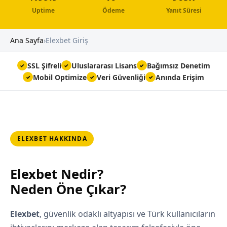
Uptime
Ödeme
Yanıt Süresi
Ana Sayfa
›
Elexbet Giriş
SSL Şifreli
Uluslararası Lisans
Bağımsız Denetim
✓
✓
✓
Mobil Optimize
Veri Güvenliği
Anında Erişim
✓
✓
✓
ELEXBET HAKKINDA
Elexbet Nedir?
Neden Öne Çıkar?
Elexbet
, güvenlik odaklı altyapısı ve Türk kullanıcıların