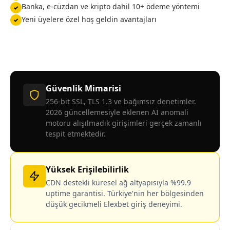
Banka, e-cüzdan ve kripto dahil 10+ ödeme yöntemi
✓
Yeni üyelere özel hoş geldin avantajları
✓
Güvenlik Mimarisi
256-bit SSL, TLS 1.3 ve bağımsız denetimler.
2026 güncellemesiyle eklenen AI anomali
motoru alışılmadık girişimleri gerçek zamanlı
tespit etmektedir.
Yüksek Erişilebilirlik
CDN destekli küresel ağ altyapısıyla %99.9
uptime garantisi. Türkiye'nin her bölgesinden
düşük gecikmeli Elexbet giriş deneyimi.