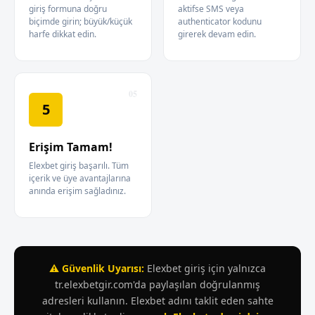
giriş formuna doğru
aktifse SMS veya
biçimde girin; büyük/küçük
authenticator kodunu
harfe dikkat edin.
girerek devam edin.
5
Erişim Tamam!
Elexbet giriş başarılı. Tüm
içerik ve üye avantajlarına
anında erişim sağladınız.
⚠ Güvenlik Uyarısı:
Elexbet giriş için yalnızca
tr.elexbetgir.com'da paylaşılan doğrulanmış
adresleri kullanın. Elexbet adını taklit eden sahte