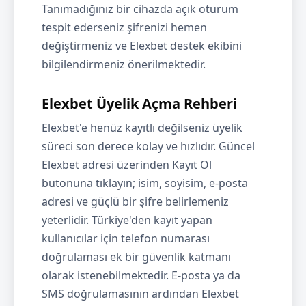
Tanımadığınız bir cihazda açık oturum
tespit ederseniz şifrenizi hemen
değiştirmeniz ve Elexbet destek ekibini
bilgilendirmeniz önerilmektedir.
Elexbet Üyelik Açma Rehberi
Elexbet'e henüz kayıtlı değilseniz üyelik
süreci son derece kolay ve hızlıdır. Güncel
Elexbet adresi üzerinden Kayıt Ol
butonuna tıklayın; isim, soyisim, e-posta
adresi ve güçlü bir şifre belirlemeniz
yeterlidir. Türkiye'den kayıt yapan
kullanıcılar için telefon numarası
doğrulaması ek bir güvenlik katmanı
olarak istenebilmektedir. E-posta ya da
SMS doğrulamasının ardından Elexbet