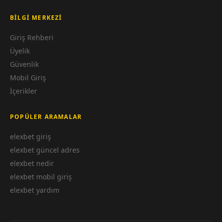
BILGI MERKEZI
Giriş Rehberi
Üyelik
Güvenlik
Mobil Giriş
İçerikler
POPÜLER ARAMALAR
elexbet giriş
elexbet güncel adres
elexbet nedir
elexbet mobil giriş
elexbet yardım