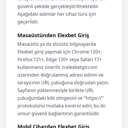
güvenli şekilde gerçekleştirilmektedir.
Aşağıdaki adımlar her cihaz türü için
geçerlidir.
Masaüstünden Elexbet Giriş
Masaüstü ya da dizüstü bilgisayarda
Elexbet giriş yapmak için Chrome 120+,
Firefox 121+, Edge 120+ veya Safari 17+
kullanmanız önerilir. tr.elexbetgir.com
üzerinden doğrulanmış adresi edinin ve
tarayıcının URL çubuğuna doğrudan yazın.
Sayfanın yüklenmesiyle birlikte URL
çubuğundaki kilit simgesini ve "https://"
protokolünü mutlaka kontrol edin; bu iki
unsur güvenli bağlantının garantisidir.
Mobil Cihazdan Elexbet Giriş