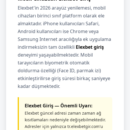
Elexbet'in 2026 arayüz yenilemesi, mobil
cihazları birinci sınıf platform olarak ele
almaktadır. iPhone kullanıcıları Safari,
Android kullanıcıları ise Chrome veya
Samsung Internet aracılığıyla ek uygulama
indirmeksizin tam özellikli
Elexbet giriş
deneyimi yaşayabilmektedir. Mobil
tarayıcıların biyometrik otomatik
doldurma özelliği (Face ID, parmak izi)
etkinleştirilirse giriş süresi birkaç saniyeye
kadar düşmektedir.
Elexbet Giriş — Önemli Uyarı:
Elexbet güncel adresi zaman zaman ağ
kısıtlamaları nedeniyle değişebilmektedir.
Adresler için yalnızca tr.elexbetgir.com'u