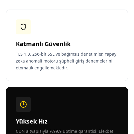
Katmanlı Güvenlik
TLS 1.3, 256-bit SSL ve bağımsız denetimler. Yapay
zeka anomali motoru şüpheli giriş denemelerini
otomatik engellemektedir.
Yüksek Hız
CDN altyapısıyla %99.9 uptime garantisi. Elexbet