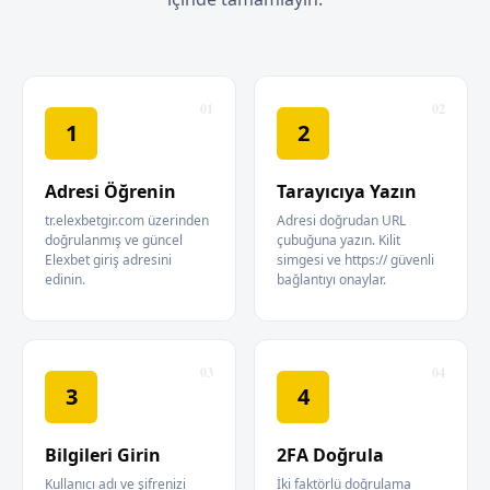
1
2
Adresi Öğrenin
Tarayıcıya Yazın
tr.elexbetgir.com üzerinden
Adresi doğrudan URL
doğrulanmış ve güncel
çubuğuna yazın. Kilit
Elexbet giriş adresini
simgesi ve https:// güvenli
edinin.
bağlantıyı onaylar.
3
4
Bilgileri Girin
2FA Doğrula
Kullanıcı adı ve şifrenizi
İki faktörlü doğrulama